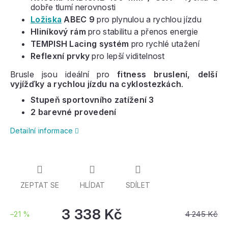
dobře tlumí nerovnosti
Ložiska
ABEC 9
pro plynulou a rychlou jízdu
Hliníkový rám
pro stabilitu a přenos energie
TEMPISH Lacing systém
pro rychlé utažení
Reflexní prvky
pro lepší viditelnost
Brusle jsou ideální pro
fitness bruslení, delší
vyjížďky a rychlou jízdu na cyklostezkách
.
Stupeň sportovního zatížení 3
2 barevné provedení
Detailní informace
ZEPTAT SE
HLÍDAT
SDÍLET
3 338 Kč
4 245 Kč
–21 %
Měrná