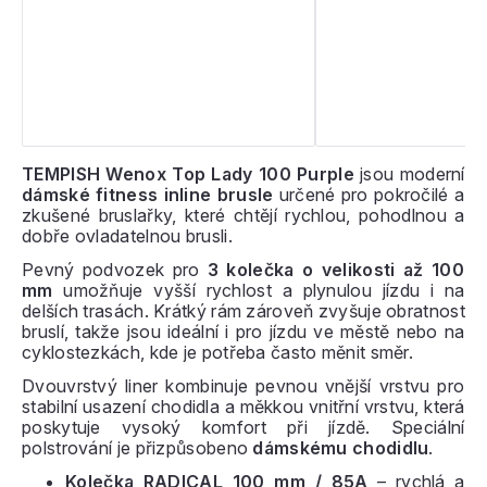
TEMPISH Wenox Top Lady 100 Purple
jsou moderní
dámské fitness inline brusle
určené pro pokročilé a
zkušené bruslařky, které chtějí rychlou, pohodlnou a
dobře ovladatelnou brusli.
Pevný podvozek pro
3 kolečka o velikosti až 100
mm
umožňuje vyšší rychlost a plynulou jízdu i na
delších trasách. Krátký rám zároveň zvyšuje obratnost
bruslí, takže jsou ideální i pro jízdu ve městě nebo na
cyklostezkách, kde je potřeba často měnit směr.
Dvouvrstvý liner kombinuje pevnou vnější vrstvu pro
stabilní usazení chodidla a měkkou vnitřní vrstvu, která
poskytuje vysoký komfort při jízdě. Speciální
polstrování je přizpůsobeno
dámskému chodidlu
.
Kolečka RADICAL 100 mm / 85A
– rychlá a