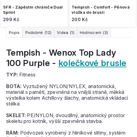
SFR - Zápěstní chrániče Dual
Tempish - Comfort - Pěnová
Splint
vložka do bruslí
299 Kč
200 Kč
Popis
Podobné (12)
Videa (1)
Hodnocení (3)
Tempish - Wenox Top Lady
100 Purple -
kolečkové brusle
TYP:
Fitness
BOTA:
Vyztužený NYLON/NYLEX, anatomická,
materiál s pamětí, zpevněná na vnější straně, měkká
výstelka kolem Achillovy šlachy, anatomická vkládací
stélka
SKELET:
PE/NYLON, dvoudílný, anatomický prostor
skeletu pro kotník, vyšší zpevněná stavba.
RÁM:
Podvozek vyrobený z hliníkové slitiny, systém