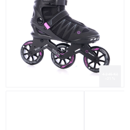
4 245 Kč
–21 %