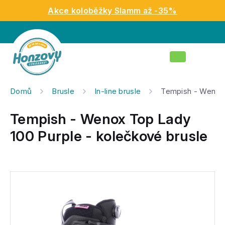
Přejít
Akce koloběžky Slamm až -35%
na
obsah
Nákupní
košík
Domů
Brusle
In-line brusle
Tempish - Wenox 
Tempish - Wenox Top Lady
100 Purple - kolečkové brusle