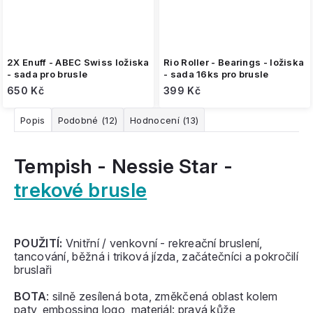
2X Enuff - ABEC Swiss ložiska
Rio Roller - Bearings - ložiska
- sada pro brusle
- sada 16ks pro brusle
650 Kč
399 Kč
Popis
Podobné (12)
Hodnocení (13)
Tempish - Nessie Star -
trekové brusle
POUŽITÍ:
Vnitřní / venkovní - rekreační bruslení,
tancování, běžná i triková jízda, začátečníci a pokročilí
bruslaři
BOTA
: silně zesílená bota, změkčená oblast kolem
paty, embossing logo, materiál: pravá kůže