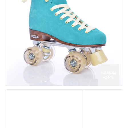
2 775 Kč
–24 %