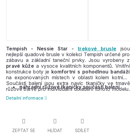
Tempish - Nessie Star -
trekové brusle
jsou
nejlepší quadové brusle v kolekci Tempish určené pro
zábavu a základní taneční prvky. Jsou vyrobeny z
pravé kůže
a vysoce kvalitních komponentů. Vnitřní
konstrukce boty je
komfortní s pohodlnou bandáží
na exponovaných místech v oblasti kolem kotníků.
Součástí balení jsou extra navíc tkaničky ve tmavě
náhradní růžové tkaničky součástí balení
růžové barvě pro individuální doladění tohoto modelu.
Pokud někdo hledá kvalitní a komfortní brusle, tohle je
Detailní informace
nejlepší volba, jsou
vhodné jak pro začátečníky, tak
pro pokročilé bruslaře.
Brusle je při jízdě velmi
pohodlná, neboť v zadní části v místě Achillovy šlachy
je vybavena měkkou výstelkou pro umožnění
volnějšího pohybu chodidla v botě. Vyztužený,
anatomicky tvarovaný jazyk se jednoduše přizpůsobí
ZEPTAT SE
HLÍDAT
SDÍLET
tvaru chodidla a zajistí pevnou pozici v brusli.