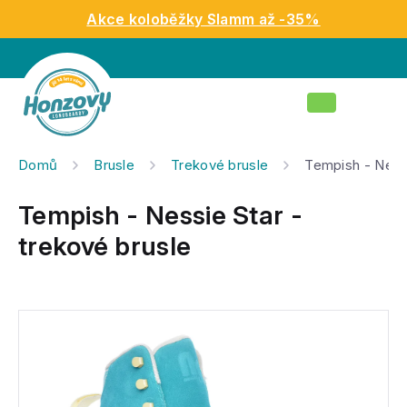
Přejít
Akce koloběžky Slamm až -35%
na
obsah
Nákupní
košík
Domů
Brusle
Trekové brusle
Tempish - Nessi
Tempish - Nessie Star -
trekové brusle