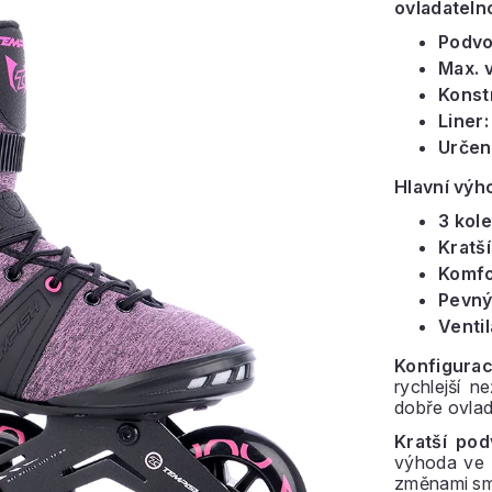
ovladateln
Podvo
Max. v
Konst
Liner:
Určení
Hlavní výh
3 kole
Kratš
Komfor
Pevný
Ventil
Konfigur
rychlejší n
dobře ovlad
Kratší po
výhoda ve 
změnami sm