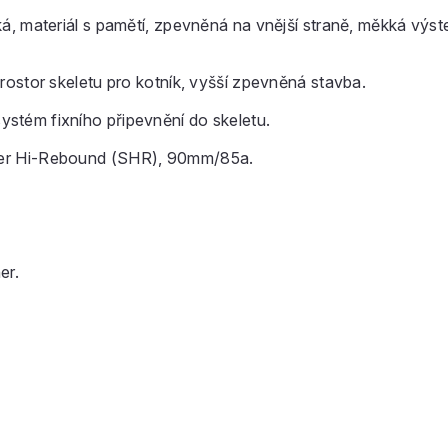
ateriál s pamětí, zpevněná na vnější straně, měkká výste
stor skeletu pro kotník, vyšší zpevněná stavba.
systém fixního připevnění do skeletu.
er Hi-Rebound (SHR), 90mm/85a.
er.