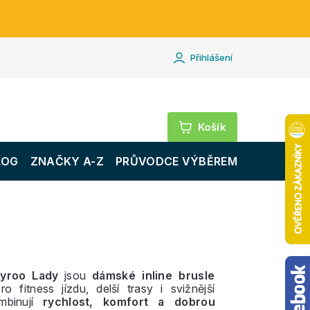
Přihlášení
Nákupní
košík
LOG
ZNAČKY A-Z
PRŮVODCE VÝBĚREM
yroo Lady
jsou
dámské inline brusle
o fitness jízdu, delší trasy i svižnější
mbinují
rychlost, komfort a dobrou