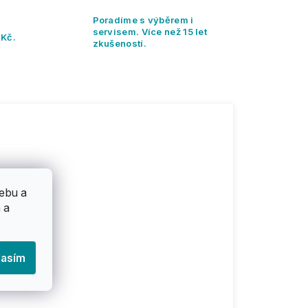
Poradíme s výběrem i
servisem. Více než 15 let
 Kč.
zkušeností.
ebu a
 a
lasím