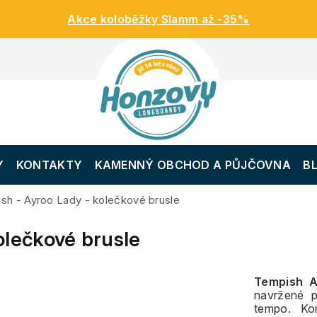
Akce koloběžky Slamm až -35%
Y
KONTAKTY
KAMENNÝ OBCHOD A PŮJČOVNA
B
sh - Ayroo Lady - kolečkové brusle
olečkové brusle
Tempish A
navržené pr
tempo. Ko