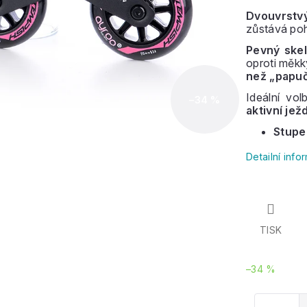
Dvouvrstvý
zůstává poho
Pevný skel
oproti měkk
než „papu
Ideální vo
–34 %
aktivní jež
Stupe
Detailní inf
TISK
–34 %