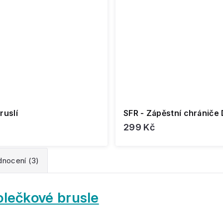
ruslí
SFR - Zápěstní chrániče 
299 Kč
nocení (3)
olečkové brusle