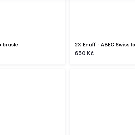
o brusle
2X Enuff - ABEC Swiss lo
650 Kč