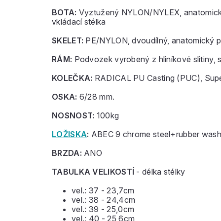
BOTA:
Vyztužený NYLON/NYLEX, anatomická, m
vkládací stélka
SKELET:
PE/NYLON, dvoudílný, anatomický pro
RÁM:
Podvozek vyrobený z hliníkové slitiny, 
KOLEČKA:
RADICAL PU Casting (PUC), Sup
OSKA:
6/28 mm.
NOSNOST:
100kg
LOŽISKA
:
ABEC 9 chrome steel+rubber wash
BRZDA:
ANO
TABULKA VELIKOSTÍ
- délka stélky
vel.: 37 - 23,7cm
vel.: 38 - 24,4cm
vel.: 39 - 25,0cm
vel.: 40 - 25,6cm