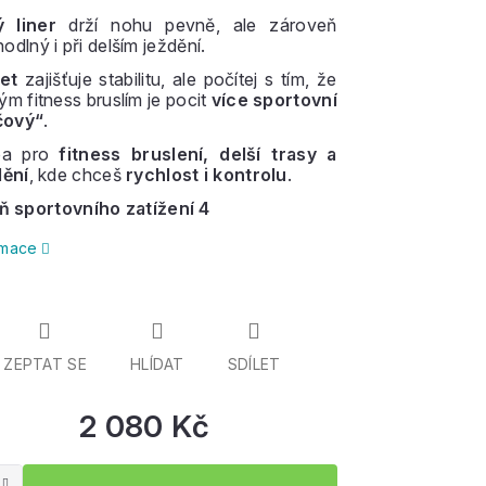
 liner
drží nohu pevně, ale zároveň
dlný i při delším ježdění.
et
zajišťuje stabilitu, ale počítej s tím, že
ým fitness bruslím je pocit
více sportovní
čový“
.
lba pro
fitness bruslení, delší trasy a
dění
, kde chceš
rychlost i kontrolu
.
ň sportovního zatížení 4
ormace
ZEPTAT SE
HLÍDAT
SDÍLET
2 080 Kč
Měrná
cena: