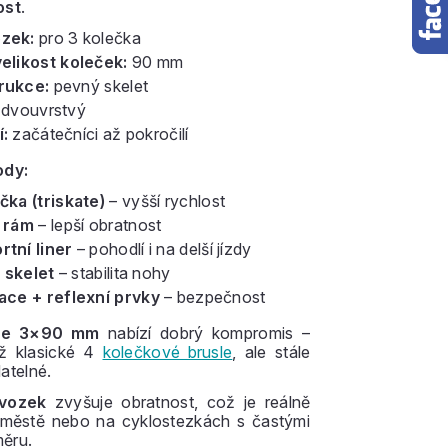
ost
.
zek:
pro 3 kolečka
elikost koleček:
90 mm
rukce:
pevný skelet
dvouvrstvý
:
začátečníci až pokročilí
ody:
čka (triskate)
– vyšší rychlost
í rám
– lepší obratnost
tní liner
– pohodlí i na delší jízdy
 skelet
– stabilita nohy
ace + reflexní prvky
– bezpečnost
ace 3×90 mm
nabízí dobrý kompromis –
ež klasické 4
kolečkové brusle
, ale stále
atelné.
dvozek
zvyšuje obratnost, což je reálně
městě nebo na cyklostezkách s častými
ěru.