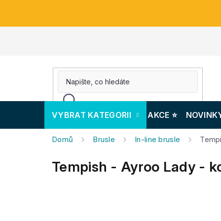
Přejít
na
obsah
VYBRAT KATEGORII
AKCE ⭐️
NOVINK
Domů
Brusle
In-line brusle
Tempi
Tempish - Ayroo Lady - k