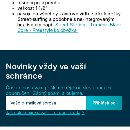
těsnění proti prachu
velikost 1 1/8"
pasuje na všechny závitové vidlice a koloběžky
Street-surfing a podobné s ne-integrovaným
headsetem např:
Street Surfing - Torpedo Black
Core - Freestyle koloběžka
Z
á
Novinky vždy
ve vaší
p
a
schránce
t
í
Čas od času vám pošleme nějakou slevu, radu či
doporučení. Žádný spam, slibujeme.
Přihlásit se
Jak nakládáme s vašimi osobními údaji?