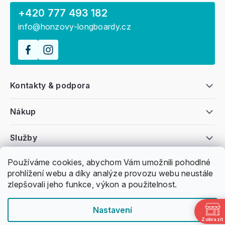
+420 777 493 182
info@honzovy-longboardy.cz
Kontakty & podpora
Nákup
Služby
Používáme cookies, abychom Vám umožnili pohodlné
Všeobecné informace
prohlížení webu a díky analýze provozu webu neustále
zlepšovali jeho funkce, výkon a použitelnost.
Nastavení
Zobrazit