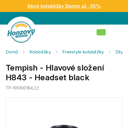
Přejít
Akce koloběžky Slamm až -35%
na
obsah
Nákupní
košík
Domů
Koloběžky
Freestyle koloběžky
Díly n
Tempish - Hlavové složení
H843 - Headset black
TP-105100164_1_1