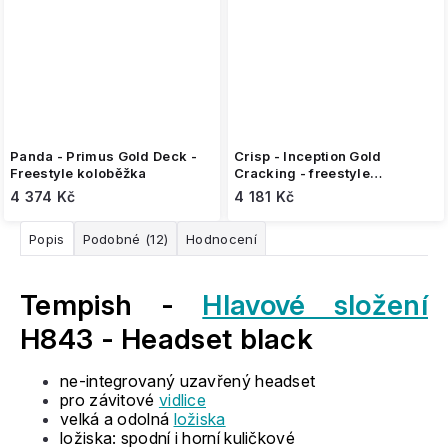
Panda - Primus Gold Deck -
Crisp - Inception Gold
Freestyle koloběžka
Cracking - freestyle
koloběžka
4 374 Kč
4 181 Kč
Popis
Podobné (12)
Hodnocení
Tempish -
Hlavové složení
H843 - Headset black
ne-integrovaný uzavřený headset
pro závitové
vidlice
velká a odolná
ložiska
ložiska: spodní i horní kuličkové