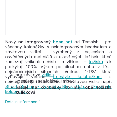
Nový
ne-integrovaný
head-set
od Tempish - pro
všechny koloběžky s neintegrovaným headsetem a
závitovou vidlicí - vyrobený z nejlepších a
osvědčených materiálů a uzavřených ložisek, které
zamezují vniknutí nečistot a vlhkosti –
ložiska
tak
poskytují 100% výkon po dlouhou dobu v těch
nejnáročnějších situacích. Velikost 1-1/8“ která
pro závitové
vidlice
vyhovuje většině
freestyle koloběžkám
s
kompletní sada ložisek i misek
neintegrovaným headsetem a závitovou vidlicí např:
Street Surfing - Torpedo Black Core - Freestyle
pasuje na koloběžky co mají
obě ložiska
koloběžka
kuličková
Detailní informace