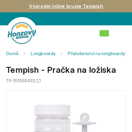
Přejít
Výprodej inline brusle Tempish
na
obsah
Nákupní
košík
Domů
Longboardy
Příslušenství na longboardy
Tempish - Pračka na ložiska
TP-101000433_1_1