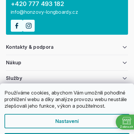
+420 777 493 182
info@honzovy-longboardy.cz
Kontakty & podpora
Nákup
Služby
Používáme cookies, abychom Vám umožnili pohodlné
Všeobecné informace
prohlížení webu a díky analýze provozu webu neustále
zlepšovali jeho funkce, výkon a použitelnost.
Nastavení
Zobrazit