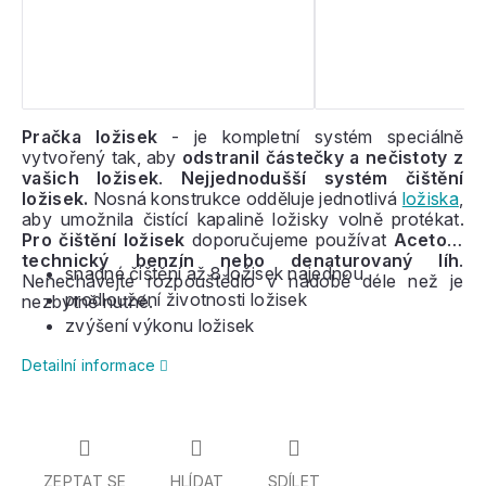
Pračka ložisek
- je kompletní systém speciálně
vytvořený tak, aby
odstranil částečky a nečistoty z
vašich ložisek
.
Nejjednodušší systém čištění
ložisek.
Nosná konstrukce odděluje jednotlivá
ložiska
,
aby umožnila čistící kapalině ložisky volně protékat.
Pro čištění ložisek
doporučujeme používat
Aceton,
technický benzín nebo denaturovaný líh
.
snadné čištění až 8 ložisek najednou
Nenechávejte rozpouštědlo v nádobě déle než je
prodloužení životnosti ložisek
nezbytně nutné.
zvýšení výkonu ložisek
Detailní informace
ZEPTAT SE
HLÍDAT
SDÍLET