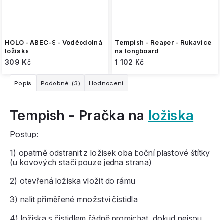
HOLO - ABEC-9 - Voděodolná
Tempish - Reaper - Rukavice
ložiska
na longboard
309 Kč
1 102 Kč
Popis
Podobné (3)
Hodnocení
Tempish - Pračka na
ložiska
Postup:
1) opatrně odstranit z ložisek oba boční plastové štítky
(u kovových stačí pouze jedna strana)
2) otevřená ložiska vložit do rámu
3) nalít přiměřené množství čistidla
4) ložiska s čistidlem řádně promíchat, dokud nejsou