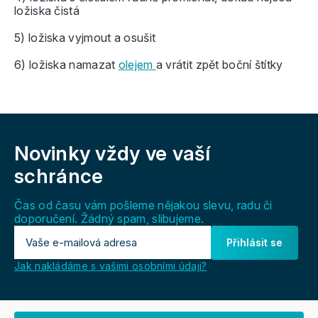
ložiska čistá
5) ložiska vyjmout a osušit
6) ložiska namazat
olejem
a vrátit zpět boční štítky
Z
á
Novinky vždy
ve vaší
p
a
schránce
t
í
Čas od času vám pošleme nějakou slevu, radu či
doporučení. Žádný spam, slibujeme.
Přihlásit se
Jak nakládáme s vašimi osobními údaji?