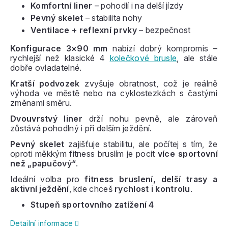
Komfortní liner
– pohodlí i na delší jízdy
Pevný skelet
– stabilita nohy
Ventilace + reflexní prvky
– bezpečnost
Konfigurace 3×90 mm
nabízí dobrý kompromis –
rychlejší než klasické 4
kolečkové brusle
, ale stále
dobře ovladatelné.
Kratší podvozek
zvyšuje obratnost, což je reálně
výhoda ve městě nebo na cyklostezkách s častými
změnami směru.
Dvouvrstvý liner
drží nohu pevně, ale zároveň
zůstává pohodlný i při delším ježdění.
Pevný skelet
zajišťuje stabilitu, ale počítej s tím, že
oproti měkkým fitness bruslím je pocit
více sportovní
než „papučový“
.
Ideální volba pro
fitness bruslení, delší trasy a
aktivní ježdění
, kde chceš
rychlost i kontrolu
.
Stupeň sportovního zatížení 4
Detailní informace