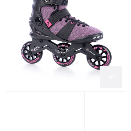
–34 %