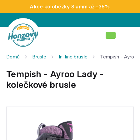
Přejít
Akce koloběžky Slamm až -35%
na
obsah
Nákupní
košík
Domů
Brusle
In-line brusle
Tempish - Ayroo 
Tempish - Ayroo Lady -
kolečkové brusle