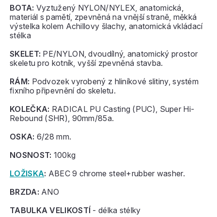
BOTA:
Vyztužený NYLON/NYLEX, anatomická,
materiál s pamětí, zpevněná na vnější straně, měkká
výstelka kolem Achillovy šlachy, anatomická vkládací
stélka
SKELET:
PE/NYLON, dvoudílný, anatomický prostor
skeletu pro kotník, vyšší zpevněná stavba.
RÁM:
Podvozek vyrobený z hliníkové slitiny, systém
fixního připevnění do skeletu.
KOLEČKA:
RADICAL PU Casting (PUC), Super Hi-
Rebound (SHR), 90mm/85a.
OSKA:
6/28 mm.
NOSNOST:
100kg
LOŽISKA
:
ABEC 9 chrome steel+rubber washer.
BRZDA:
ANO
TABULKA VELIKOSTÍ
- délka stélky