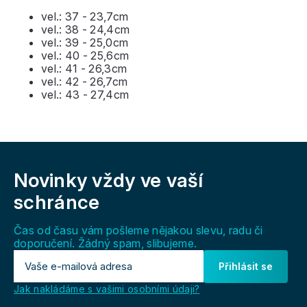
vel.: 37 - 23,7cm
vel.: 38 - 24,4cm
vel.: 39 - 25,0cm
vel.: 40 - 25,6cm
vel.: 41 - 26,3cm
vel.: 42 - 26,7cm
vel.: 43 - 27,4cm
Z
á
Novinky vždy
ve vaší
p
a
schránce
t
í
Čas od času vám pošleme nějakou slevu, radu či
doporučení. Žádný spam, slibujeme.
Přihlásit se
Jak nakládáme s vašimi osobními údaji?