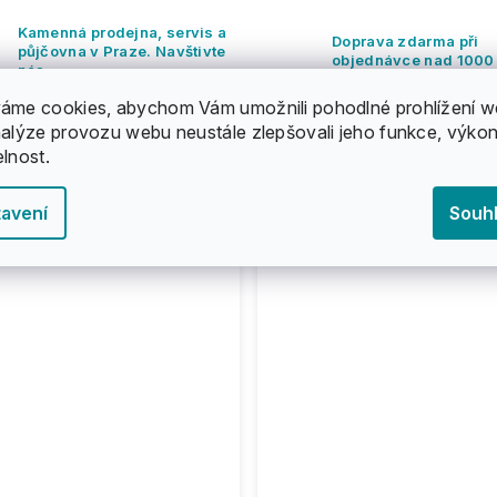
Kamenná prodejna, servis a
Doprava zdarma při
půjčovna v Praze. Navštivte
objednávce nad 1000
nás.
áme cookies, abychom Vám umožnili pohodlné prohlížení w
nalýze provozu webu neustále zlepšovali jeho funkce, výkon
elnost.
avení
Souh