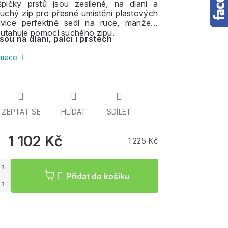
 špičky prstů jsou zesílené, na dlani a
suchý zip pro přesné umístění plastových
vice perfektně sedí na ruce, manžeta
 utahuje pomocí suchého zipu.
sou na dlani, palci i prstech
ormace
ZEPTAT SE
HLÍDAT
SDÍLET
1 102 Kč
1 225 Kč
Měrná
cena:
Přidat do košíku