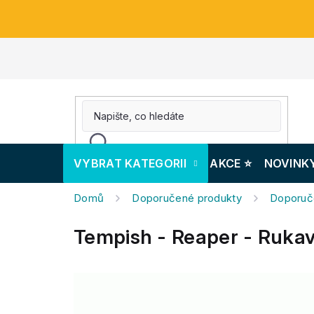
Přejít
na
obsah
VYBRAT KATEGORII
AKCE ⭐️
NOVINK
Domů
Doporučené produkty
Doporuč
Tempish - Reaper - Rukav