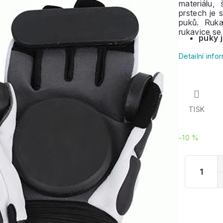
materiálu,
prstech je 
puků. Ruka
rukavice se
puky j
Detailní inf
TISK
–10 %