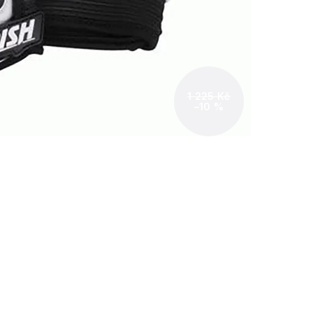
1 225 Kč
–10 %