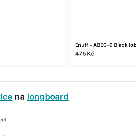
Enuff - ABEC-9 Black lož
475 Kč
ice
na
longboard
tech