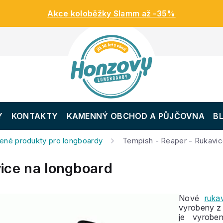
Akce koloběžky Slamm až -35%
Y
KONTAKTY
KAMENNÝ OBCHOD A PŮJČOVNA
B
ené produkty pro longboardy
Tempish - Reaper - Rukavic
ice na longboard
Nové
ruka
vyrobeny 
je vyrobe