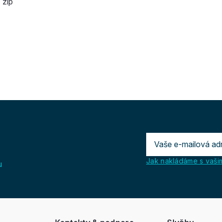
 zip
Jak nakládáme s vašim
u