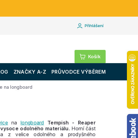
Přihlášení
Nákupní
košík
LOG
ZNAČKY A-Z
PRŮVODCE VÝBĚREM
e na longboard
vice
na
longboard
Tempish - Reaper
z
vysoce odolného materiálu
. Horní část
na z velice odolného a prodyšného