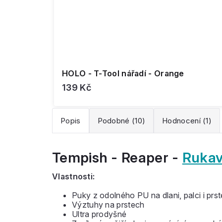
HOLO - T-Tool nářadí - Orange
139 Kč
Popis
Podobné (10)
Hodnocení (1)
Tempish - Reaper -
Rukav
Vlastnosti:
Puky z odolného PU na dlani, palci i prs
Výztuhy na prstech
Ultra prodyšné