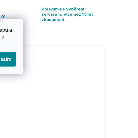
Poradíme s výběrem i
servisem. Více než 15 let
 Kč.
zkušeností.
ebu a
 a
lasím