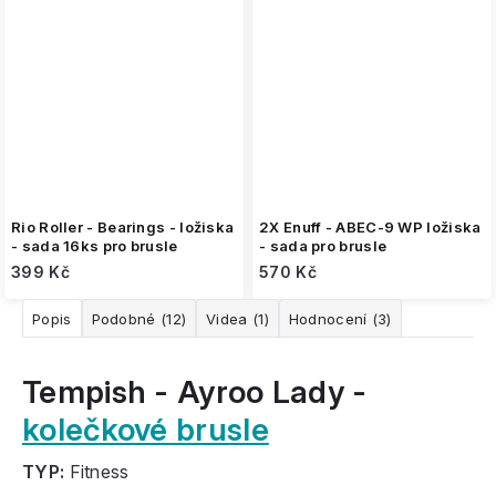
Rio Roller - Bearings - ložiska
2X Enuff - ABEC-9 WP ložiska
- sada 16ks pro brusle
- sada pro brusle
399 Kč
570 Kč
Popis
Podobné (12)
Videa (1)
Hodnocení (3)
Tempish - Ayroo Lady -
kolečkové brusle
TYP:
Fitness