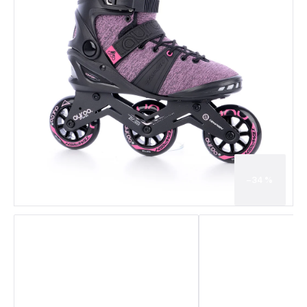
–34 %