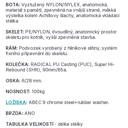
BOTA:
Vyztužený NYLON/NYLEX, anatomická,
materiál s pamětí, zpevněná na vnější straně, měkká
výstelka kolem Achillovy šlachy, anatomická vkládací
stélka
SKELET:
PE/NYLON, dvoudílný, anatomický prostor
skeletu pro kotník, vyšší zpevněná stavba.
RÁM:
Podvozek vyrobený z hliníkové slitiny, systém
fixního připevnění do skeletu.
KOLEČKA:
RADICAL PU Casting (PUC), Super Hi-
Rebound (SHR), 90mm/85a.
OSKA:
6/28 mm.
NOSNOST:
100kg
LOŽISKA
:
ABEC 9 chrome steel+rubber washer.
BRZDA:
ANO
TABULKA VELIKOSTÍ
- délka stélky