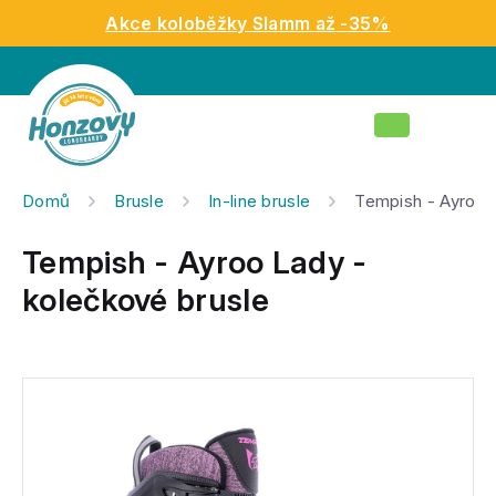
Přejít
Akce koloběžky Slamm až -35%
na
obsah
Nákupní
košík
Domů
Brusle
In-line brusle
Tempish - Ayroo 
Tempish - Ayroo Lady -
kolečkové brusle