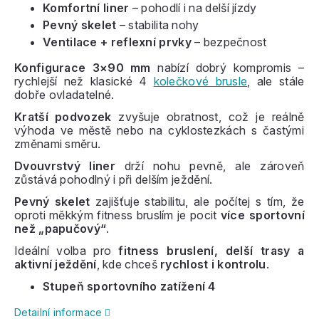
Komfortní liner
– pohodlí i na delší jízdy
Pevný skelet
– stabilita nohy
Ventilace + reflexní prvky
– bezpečnost
Konfigurace 3×90 mm
nabízí dobrý kompromis –
rychlejší než klasické 4
kolečkové brusle
, ale stále
dobře ovladatelné.
Kratší podvozek
zvyšuje obratnost, což je reálně
výhoda ve městě nebo na cyklostezkách s častými
změnami směru.
Dvouvrstvý liner
drží nohu pevně, ale zároveň
zůstává pohodlný i při delším ježdění.
Pevný skelet
zajišťuje stabilitu, ale počítej s tím, že
oproti měkkým fitness bruslím je pocit
více sportovní
než „papučový“
.
Ideální volba pro
fitness bruslení, delší trasy a
aktivní ježdění
, kde chceš
rychlost i kontrolu
.
Stupeň sportovního zatížení 4
Detailní informace