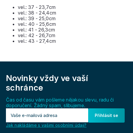
vel.: 37 - 23,7cm
vel.: 38 - 24,4cm
vel.: 39 - 25,0cm
vel.: 40 - 25,6cm
vel.: 41 - 26,3cm
vel.: 42 - 26,7cm
vel.: 43 - 27,4cm
Z
á
Novinky vždy
ve vaší
p
a
schránce
t
í
Čas od času vám pošleme nějakou slevu, radu či
doporučení. Žádný spam, slibujeme.
Přihlásit se
Jak nakládáme s vašimi osobními údaji?