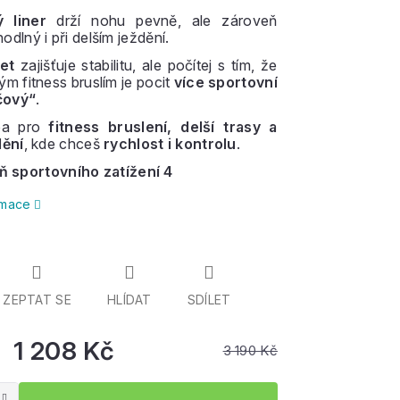
 liner
drží nohu pevně, ale zároveň
dlný i při delším ježdění.
et
zajišťuje stabilitu, ale počítej s tím, že
ým fitness bruslím je pocit
více sportovní
čový“
.
lba pro
fitness bruslení, delší trasy a
dění
, kde chceš
rychlost i kontrolu
.
ň sportovního zatížení 4
ormace
ZEPTAT SE
HLÍDAT
SDÍLET
1 208 Kč
3 190 Kč
Měrná
cena: