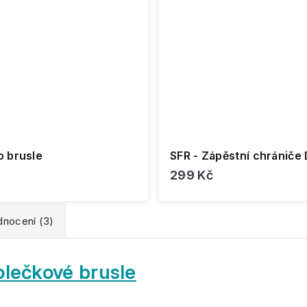
o brusle
SFR - Zápěstní chrániče 
299 Kč
nocení (3)
olečkové brusle