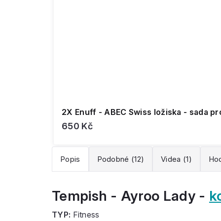
2X Enuff - ABEC Swiss ložiska - sada pr
650 Kč
Popis
Podobné (12)
Videa (1)
Hod
Tempish - Ayroo Lady -
k
TYP:
Fitness