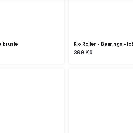
o brusle
Rio Roller - Bearings - l
399 Kč