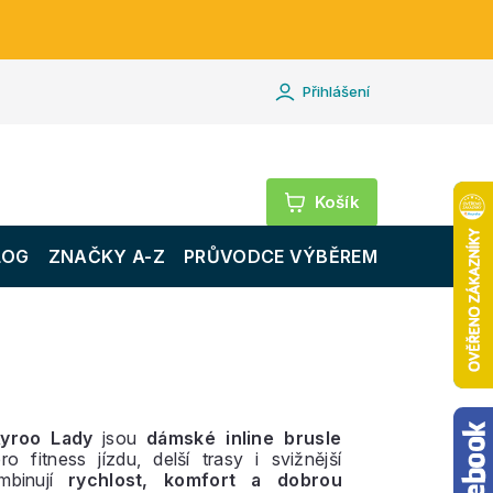
Přihlášení
Nákupní
košík
LOG
ZNAČKY A-Z
PRŮVODCE VÝBĚREM
yroo Lady
jsou
dámské inline brusle
o fitness jízdu, delší trasy i svižnější
mbinují
rychlost, komfort a dobrou