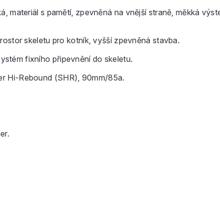
ateriál s pamětí, zpevněná na vnější straně, měkká výste
stor skeletu pro kotník, vyšší zpevněná stavba.
systém fixního připevnění do skeletu.
er Hi-Rebound (SHR), 90mm/85a.
er.