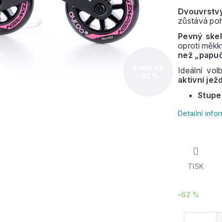
Dvouvrstvý
zůstává poho
Pevný skel
oproti měkk
než „papu
3 190 Kč
Ideální vo
–62 %
aktivní jež
Stupe
Detailní inf
TISK
–62 %