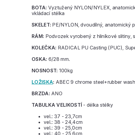
BOTA:
Vyztužený NYLON/NYLEX, anatomická, m
vkládací stélka
SKELET:
PE/NYLON, dvoudílný, anatomický pro
RÁM:
Podvozek vyrobený z hliníkové slitiny, 
KOLEČKA:
RADICAL PU Casting (PUC), Sup
OSKA:
6/28 mm.
NOSNOST:
100kg
LOŽISKA
:
ABEC 9 chrome steel+rubber wash
BRZDA:
ANO
TABULKA VELIKOSTÍ
- délka stélky
vel.: 37 - 23,7cm
vel.: 38 - 24,4cm
vel.: 39 - 25,0cm
vel.: 40 - 25,6cm