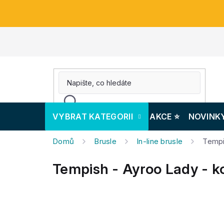
Přejít
na
obsah
VYBRAT KATEGORII
AKCE ⭐️
NOVINK
Domů
Brusle
In-line brusle
Tempi
Tempish - Ayroo Lady - k