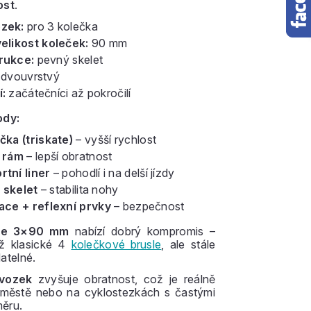
ost
.
zek:
pro 3 kolečka
elikost koleček:
90 mm
rukce:
pevný skelet
dvouvrstvý
:
začátečníci až pokročilí
ody:
čka (triskate)
– vyšší rychlost
í rám
– lepší obratnost
tní liner
– pohodlí i na delší jízdy
 skelet
– stabilita nohy
ace + reflexní prvky
– bezpečnost
ace 3×90 mm
nabízí dobrý kompromis –
ež klasické 4
kolečkové brusle
, ale stále
atelné.
dvozek
zvyšuje obratnost, což je reálně
městě nebo na cyklostezkách s častými
ěru.