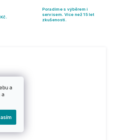
Poradíme s výběrem i
servisem. Více než 15 let
 Kč.
zkušeností.
ebu a
 a
lasím