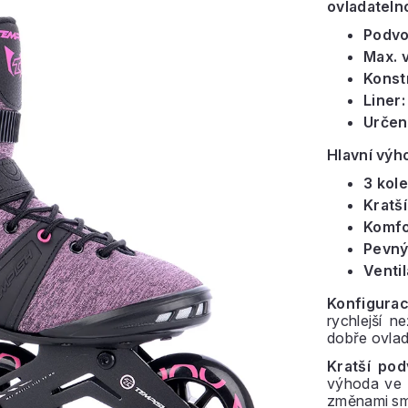
ovladateln
Podvo
Max. v
Konst
Liner:
Určení
Hlavní výh
3 kole
Kratš
Komfor
Pevný
Ventil
Konfigur
rychlejší n
dobře ovlad
Kratší po
výhoda ve 
změnami sm