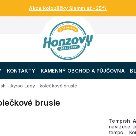
Akce koloběžky Slamm až -35%
Y
KONTAKTY
KAMENNÝ OBCHOD A PŮJČOVNA
B
sh - Ayroo Lady - kolečkové brusle
olečkové brusle
Tempish A
navržené pr
tempo. Ko