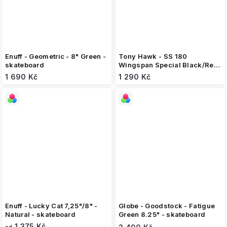
Enuff - Geometric - 8" Green -
Tony Hawk - SS 180
skateboard
Wingspan Special Black/Red
- 8" - skateboard
1 690 Kč
1 290 Kč
Enuff - Lucky Cat 7,25"/8" -
Globe - Goodstock - Fatigue
Natural - skateboard
Green 8.25" - skateboard
1 375 Kč