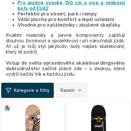
Pro jezdce vysoké 150 cm a více a velikosti
boty od EU42
Perfektní pro street, park i rampy
Větší plocha pro komfort a lepší ovládání
Vhodné pro začátečníky i zkušené skejťáky
Kvalitní materiály a pevné komponenty zajišťují
dlouhou životnost a spolehlivost i při náročnější jízdě.
Ať už je tvůj styl jakýkoliv, tady najdeš skateboard,
který tě podrží.
Vstup do světa opravdového skateboardingového
dobrodružství
začíná právě zde – s deskou, která
vydrží každý trik a každou jízdu.
V
ý
p
i
s
p
r
o