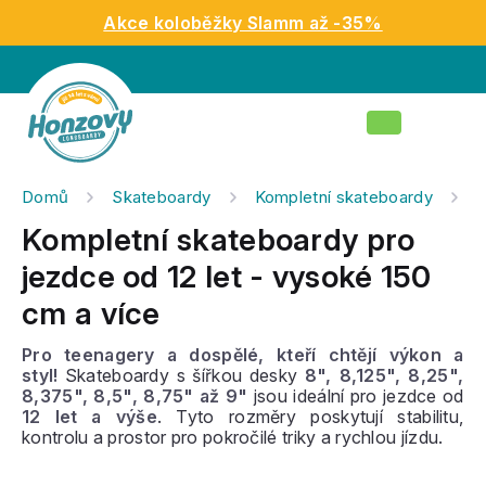
Přejít
Akce koloběžky Slamm až -35%
na
obsah
Nákupní
košík
Domů
Skateboardy
Kompletní skateboardy
K
Kompletní skateboardy pro
jezdce od 12 let - vysoké 150
cm a více
Pro teenagery a dospělé, kteří chtějí výkon a
styl!
Skateboardy s šířkou desky
8", 8,125", 8,25",
8,375", 8,5", 8,75" až 9"
jsou ideální pro jezdce od
12 let a výše
. Tyto rozměry poskytují stabilitu,
kontrolu a prostor pro pokročilé triky a rychlou jízdu.