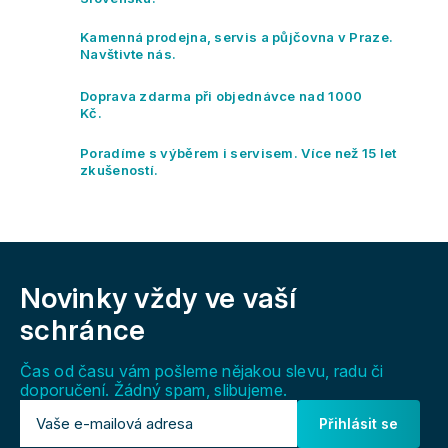
v
í
á
p
Kamenná prodejna, servis a půjčovna v Praze.
n
r
Navštivte nás.
í
v
k
Doprava zdarma při objednávce nad 1000
y
Kč.
v
ý
Poradíme s výběrem i servisem. Více než 15 let
p
zkušeností.
i
s
u
Z
á
Novinky vždy
ve vaší
p
a
schránce
t
í
Čas od času vám pošleme nějakou slevu, radu či
doporučení. Žádný spam, slibujeme.
Přihlásit se