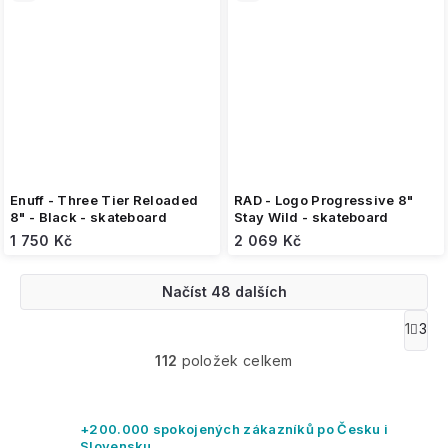
Enuff - Three Tier Reloaded
RAD - Logo Progressive 8"
8" - Black - skateboard
Stay Wild - skateboard
1 750 Kč
2 069 Kč
Načíst 48 dalších
O
1
3
S
v
t
112
položek celkem
l
r
á
á
n
d
k
a
+200.000 spokojených zákazníků po Česku i
o
c
Slovensku.