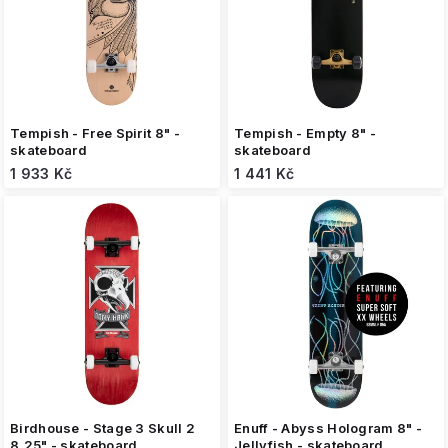
d
u
k
t
ů
Tempish - Free Spirit 8" -
Tempish - Empty 8" -
skateboard
skateboard
1 933 Kč
1 441 Kč
Birdhouse - Stage 3 Skull 2
Enuff - Abyss Hologram 8" -
8,25" - skateboard
Jellyfish - skateboard