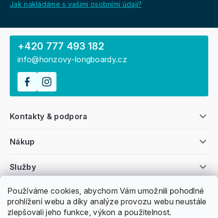
Jak nakládáme s vašimi osobními údaji?
+420 777 493 182
info@honzovy-longboardy.cz
Kontakty & podpora
Nákup
Služby
Používáme cookies, abychom Vám umožnili pohodlné
Všeobecné informace
prohlížení webu a díky analýze provozu webu neustále
zlepšovali jeho funkce, výkon a použitelnost.