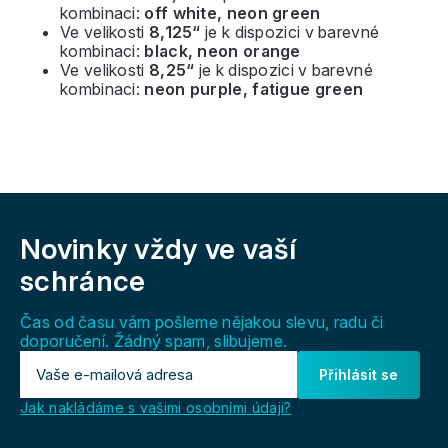
kombinaci:
off white, neon green
Ve velikosti
8,125“
je k dispozici v barevné
kombinaci:
black, neon orange
Ve velikosti
8,25“
je k dispozici v barevné
kombinaci:
neon purple, fatigue green
Z
á
Novinky vždy
ve vaší
p
a
schránce
t
í
Čas od času vám pošleme nějakou slevu, radu či
doporučení. Žádný spam, slibujeme.
Přihlásit se
Jak nakládáme s vašimi osobními údaji?