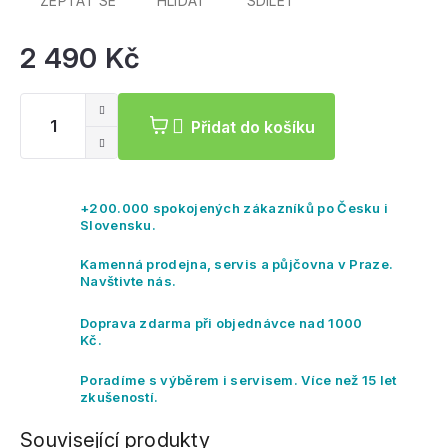
ZEPTAT SE
HLÍDAT
SDÍLET
2 490 Kč
Mě
ce
Přidat do košíku
+200.000 spokojených zákazníků po Česku i
Slovensku.
Kamenná prodejna, servis a půjčovna v Praze.
Navštivte nás.
Doprava zdarma při objednávce nad 1000
Kč.
Poradíme s výběrem i servisem. Více než 15 let
zkušeností.
Související produkty