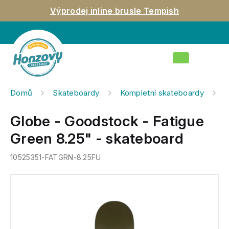
Přejít
Výprodej inline brusle Tempish
na
obsah
Nákupní
košík
Domů
Skateboardy
Kompletní skateboardy
G
Globe - Goodstock - Fatigue
Green 8.25" - skateboard
10525351-FATGRN-8.25FU