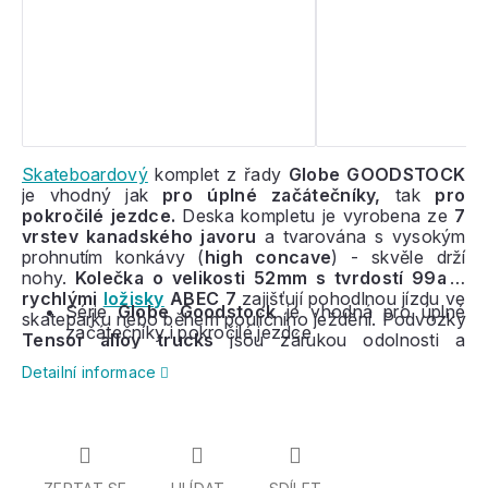
Skateboardový
komplet z řady
Globe GOODSTOCK
je vhodný jak
pro úplné začátečníky,
tak
pro
pokročilé jezdce.
Deska kompletu je vyrobena ze
7
vrstev kanadského javoru
a tvarována s vysokým
prohnutím konkávy (
high concave
) - skvěle drží
nohy.
Kolečka o velikosti 52mm s tvrdostí 99a s
rychlými
ložisky
ABEC 7
zajišťují pohodlnou jízdu ve
Série
Globe Goodstock
je vhodná pro úplné
skateparku nebo během pouličního ježdění. Podvozky
začátečníky i pokročilé jezdce
Tensor alloy trucks
jsou zárukou odolnosti a
jednoduchého zatáčení. Jedná se o
nejlepší výrobek
Detailní informace
co se týká poměru cena/výkon
. Sakteboardový
komplet
Goodstock
je oblíbený pro svůj jednoduchý
design a širokou nabídku barevných kombinací.
Barevně je však rozdělen podle šířky desky.