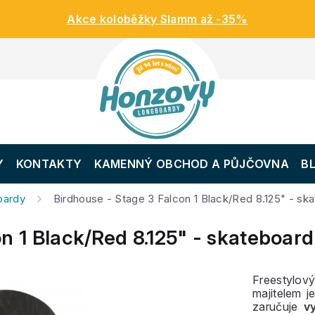
Akce koloběžky Slamm až -35%
Y
KONTAKTY
KAMENNÝ OBCHOD A PŮJČOVNA
B
oardy
Birdhouse - Stage 3 Falcon 1 Black/Red 8.125" - sk
n 1 Black/Red 8.125" - skateboard
Freestylo
majitelem j
zaručuje
v