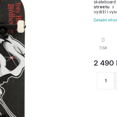
skateboar
streetu i
vydrží i vy
Ať už jste 
Detailní inf
tento skejt
TISK
2 490