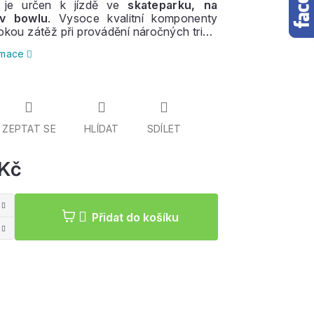
d je určen k jízdě ve
skateparku, na
 v bowlu
. Vysoce kvalitní komponenty
sokou zátěž při provádění náročných triků.
úplný začátečník nebo pokročilejší jezdec,
ormace
 vás rozhodně nezklame.
ZEPTAT SE
HLÍDAT
SDÍLET
 Kč
Měrná
cena:
Přidat do košíku