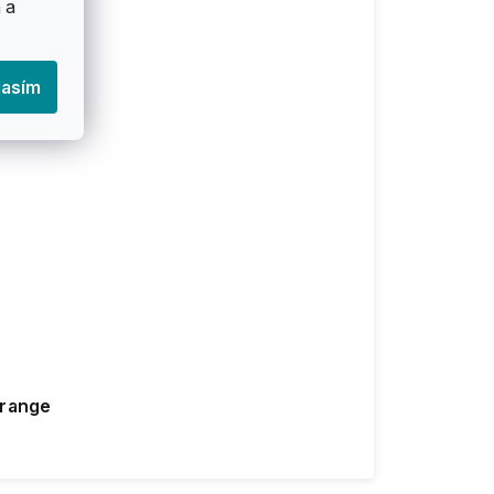
 a
lasím
Orange