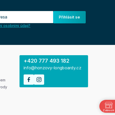
Přihlásit se
i osobními údaji?
+420 777 493 182
info@honzovy-longboardy.cz
rem
vody
Zobrazit