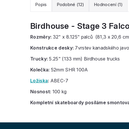
Popis
Podobné (12)
Hodnocení (1)
Birdhouse - Stage 3 Falco
Rozměry:
32" x 8.125" palců (81,3 x 20,6 cm
Konstrukce desky:
7vrstev kanadského javo
Trucky:
5.25" (133 mm) Birdhouse trucks
Kolečka:
52mm SHR 100A
Ložiska
:
ABEC-7
Nosnost:
100 kg
Kompletní skateboardy posíláme smontovan
Z