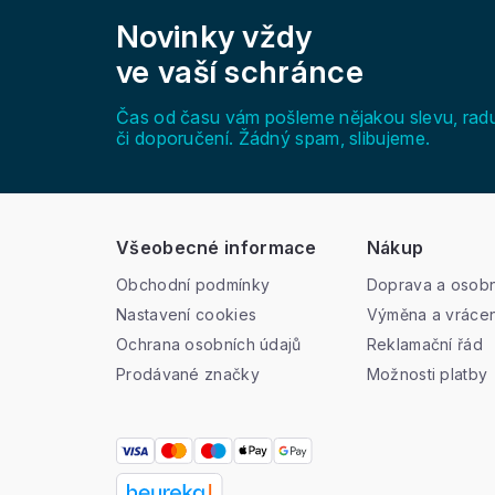
á
Novinky vždy
p
a
ve vaší schránce
t
í
Čas od času vám pošleme nějakou slevu, rad
či doporučení. Žádný spam, slibujeme.
Všeobecné informace
Nákup
Obchodní podmínky
Doprava a osobn
Nastavení cookies
Výměna a vrácen
Ochrana osobních údajů
Reklamační řád
Prodávané značky
Možnosti platby