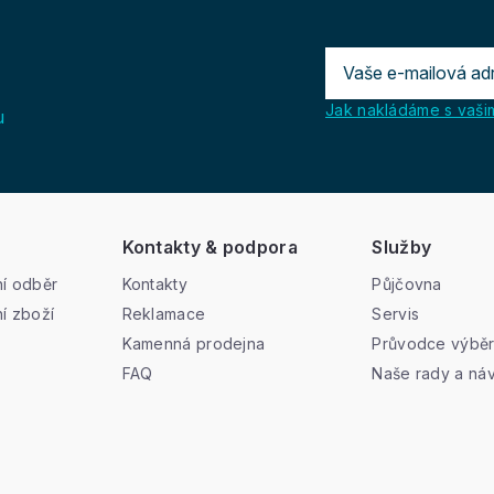
Jak nakládáme s vašim
u
Kontakty & podpora
Služby
í odběr
Kontakty
Půjčovna
í zboží
Reklamace
Servis
Kamenná prodejna
Průvodce výbě
FAQ
Naše rady a ná