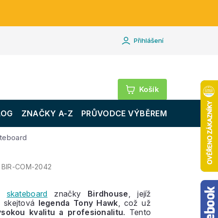
Přihlášení
Nákupní
košík
LOG
ZNAČKY A-Z
PRŮVODCE VÝBĚREM
ateboard
BIR-COM-2042
vý
skateboard
značky
Birdhouse
, jejíž
e skejtová
legenda Tony Hawk
, což už
ysokou kvalitu a profesionalitu
. Tento