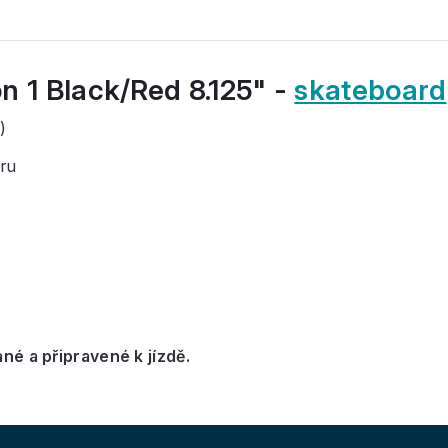
n 1 Black/Red 8.125" -
skateboard
)
ru
é a připravené k jízdě.