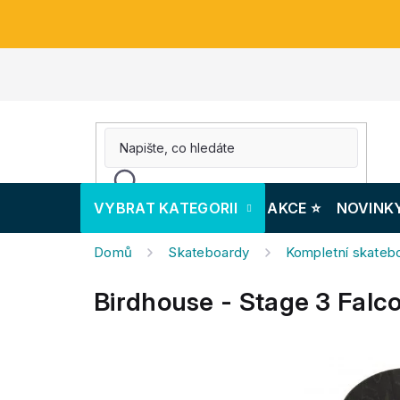
Přejít
na
obsah
VYBRAT KATEGORII
AKCE ⭐️
NOVINK
Domů
Skateboardy
Kompletní skateb
Birdhouse - Stage 3 Falco