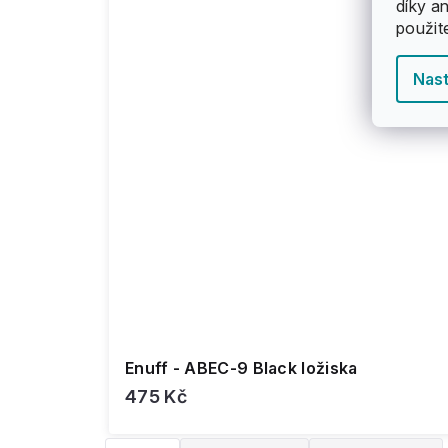
díky a
použit
Nast
Enuff - ABEC-9 Black ložiska
475 Kč