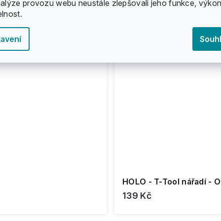
nalýze provozu webu neustále zlepšovali jeho funkce, výkon
elnost.
avení
Souh
HOLO - T-Tool nářadí - 
139 Kč