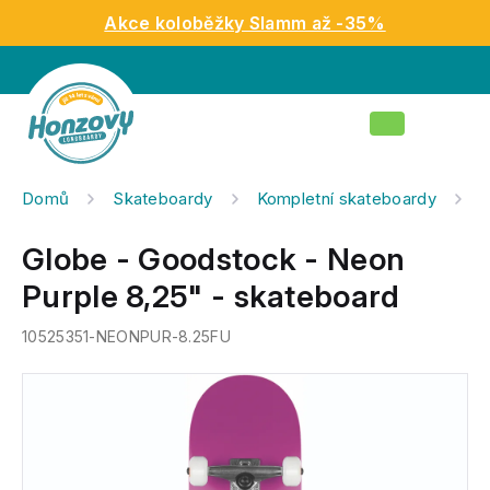
Přejít
Akce koloběžky Slamm až -35%
na
obsah
Nákupní
košík
Domů
Skateboardy
Kompletní skateboardy
G
Globe - Goodstock - Neon
Purple 8,25" - skateboard
10525351-NEONPUR-8.25FU