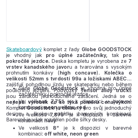
Skateboardový
komplet z řady
Globe GOODSTOCK
je vhodný jak
pro úplné začátečníky,
tak
pro
pokročilé jezdce.
Deska kompletu je vyrobena ze
7
vrstev kanadského javor
u a tvarována s vysokým
prohnutím konkávy (
high concave
).
Kolečka o
velikosti 52mm s tvrdostí 99a a ložiskami ABEC 7
zajišťují pohodlnou jízdu ve skateparku nebo během
Série
Globe Goodstock
je vhodná pro úplné
pouličního ježdění. Podvozky
Tensor alloy truck
s
začátečníky i pokročilé jezdce
jsou zárukou jednoduchého zatáčení. Jedná se o
Ve velikosti
7,75“
je k dispozici v barevné
nejlepší výrobek co se týká poměru cena/výkon
.
kombinaci:
neon yellow, red
Komplet
Goodstock
je oblíbený pro svůj jednoduchý
design a širokou nabídku barevných kombinací.
Ve velikosti
7,875
“ je k dispozici v barevné
Barevně je však rozdělen podle šířky desky.
kombinaci:
navy
Ve velikosti
8“
je k dispozici v barevné
kombinaci:
off white, neon green