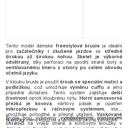
Tento model dámské
freestylové brusle
je ideální
pro
začátečníky i zkušené jezdce
se
středně
širokou až širokou nohou
.
Skelet je výborně
odvětraný
, díky perforaci na spodní straně boty a
ventilovanému lineru s otvory po celém obvodu
včetně jazyku
.
V kloubu brusle je použit
šroub se speciální maticí a
podložkou
, což umožňuje
výměnu cuffu
a jeho
případné dotažení. Tento systém zajišťuje
delší
životnost
oproti kloubnímu nýtu.
Horní samosvorná
přezka je kovová
, nártový pásek je opatřen
mikropřezkou s ráčnovým systémem
, která
umožňuje pohodlné a přesné utažení.
Voskované
Brusle jsou vybaveny
vyměnitelnými plastovými
tkaničky
méně kloužou a usnadňují pevné zavázání.
chrániči
na vnější straně a kovovými kroužky v