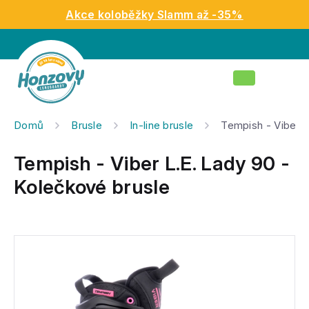
Přejít
Akce koloběžky Slamm až -35%
na
obsah
Nákupní
košík
Domů
Brusle
In-line brusle
Tempish - Viber L
Tempish - Viber L.E. Lady 90 -
Kolečkové brusle