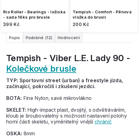
Rio Roller - Bearings - ložiska
Tempish - Comfort - Pěnová
- sada 16ks pro brusle
vložka do bruslí
399 Kč
200 Kč
Popis
Podobné (12)
Hodnocení
Tempish - Viber L.E. Lady 90 -
Kolečkové brusle
TYP: Sportovní street (urban) a freestyle jízda,
začínající, pokročilí i zkušení jezdci.
BOTA:
Fine Nylon, savé mikrovlákno
SKELET:
High-impact plast, dvojitý, s odvětráváním,
kloub je šroubovatelný s možností nastavení polohy
horní části skeletu, vyměnitelný vnější
chránič
OSKA:
8mm