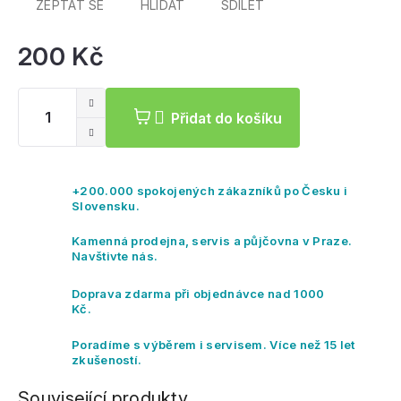
ZEPTAT SE
HLÍDAT
SDÍLET
200 Kč
Mě
ce
Přidat do košíku
+200.000 spokojených zákazníků po Česku i
Slovensku.
Kamenná prodejna, servis a půjčovna v Praze.
Navštivte nás.
Doprava zdarma při objednávce nad 1000
Kč.
Poradíme s výběrem i servisem. Více než 15 let
zkušeností.
Související produkty