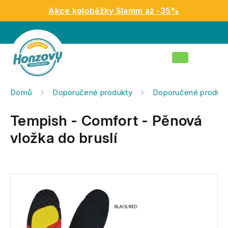
Přejít
Akce koloběžky Slamm až -35%
na
obsah
Nákupní
košík
Domů
Doporučené produkty
Doporučené produkty
Tempish - Comfort - Pěnová
vložka do bruslí