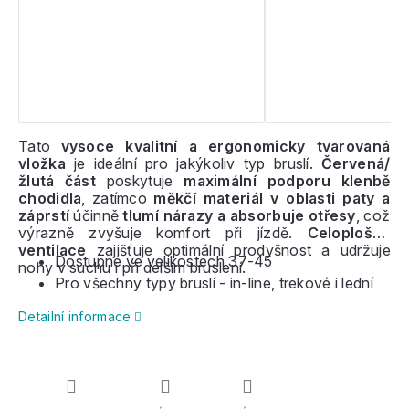
Tato
vysoce kvalitní a ergonomicky tvarovaná
vložka
je ideální pro jakýkoliv typ bruslí.
Červená/
žlutá část
poskytuje
maximální podporu klenbě
chodidla
, zatímco
měkčí materiál v oblasti paty a
záprstí
účinně
tlumí nárazy a absorbuje otřesy
, což
výrazně zvyšuje komfort při jízdě.
Celoplošná
ventilace
zajišťuje optimální prodyšnost a udržuje
Dostupné ve velikostech 37-45
nohy v suchu i při delším bruslení.
Pro všechny typy bruslí - in-line, trekové i lední
Detailní informace