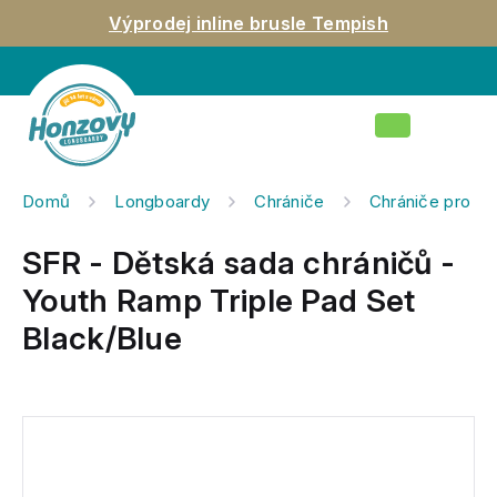
Přejít
Výprodej inline brusle Tempish
na
obsah
Nákupní
košík
Domů
Longboardy
Chrániče
Chrániče pro dě
SFR - Dětská sada chráničů -
Youth Ramp Triple Pad Set
Black/Blue