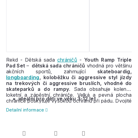
Rekd - Dětská sada
chráničů
-
Youth Ramp Triple
Pad Set
–
dětská sada chráničů
vhodná pro většinu
akčních sportů, zahrnující
skateboardig,
longboarding
, koloběžku či aggressive styl jízdy
na trekových či aggressive bruslích, vhodné do
skateparků a do rampy
. Sada obsahuje kolenní,
loketní a zápěstní chrániče. Velká a pevná plocha
ideální pro děti ve věku 3-12 let
chrániče poskytuje vysokou ochranu při pádu. Dvojité
široké řemeny pro bezpečné uchycení kolem loktu a
Detailní informace
měkká podšívka pro extra pohodlí.