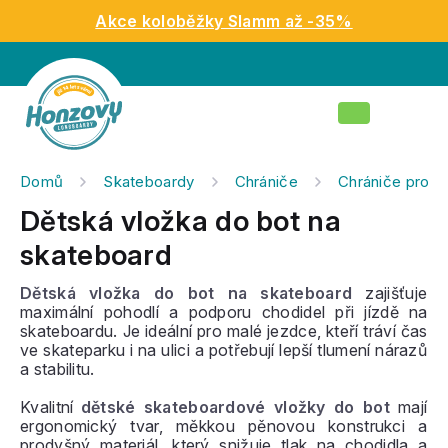
Přejít
Akce koloběžky Slamm až -35%
na
obsah
Nákupní
košík
Domů
Skateboardy
Chrániče
Chrániče pro dě
Dětská vložka do bot na
skateboard
Dětská vložka do bot na skateboard
zajišťuje
maximální pohodlí a podporu chodidel při jízdě na
skateboardu. Je ideální pro malé jezdce, kteří tráví čas
ve skateparku i na ulici a potřebují lepší tlumení nárazů
a stabilitu.
Kvalitní
dětské skateboardové vložky do bot
mají
ergonomický tvar, měkkou pěnovou konstrukci a
prodyšný materiál, který snižuje tlak na chodidla a