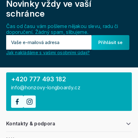
Novinky vždy
ve vaší
p
a
schránce
t
í
Čas od času vám pošleme nějakou slevu, radu či
doporučení. Žádný spam, slibujeme.
Přihlásit se
Jak nakládáme s vašimi osobními údaji?
+420 777 493 182
info@honzovy-longboardy.cz
Kontakty & podpora