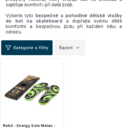
zajišťuje komfort i při delší jízdě.
Vyberte tyto
bezpečné a pohodlné dětské vložky
do bot na skateboard
a dopřejte svému dítěti
komfortní a bezpečnou jízdu při každém triku a
odrazu.
V
ý
p
i
s
p
r
o
d
u
k
t
ů
Rekd - Energy Sole Mates -