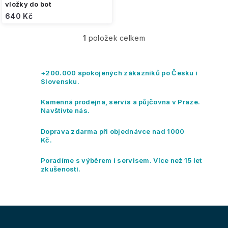
vložky do bot
640 Kč
1
položek celkem
O
v
l
á
+200.000 spokojených zákazníků po Česku i
d
Slovensku.
a
c
Kamenná prodejna, servis a půjčovna v Praze.
í
Navštivte nás.
p
r
Doprava zdarma při objednávce nad 1000
v
Kč.
k
y
Poradíme s výběrem i servisem. Více než 15 let
v
zkušeností.
ý
p
i
s
Z
u
á