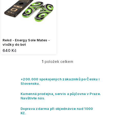
r
o
d
u
k
t
ů
Rekd - Energy Sole Mates -
vložky do bot
640 Kč
1
položek celkem
O
v
l
á
+200.000 spokojených zákazníků po Česku i
d
Slovensku.
a
c
Kamenná prodejna, servis a půjčovna v Praze.
í
Navštivte nás.
p
r
Doprava zdarma při objednávce nad 1000
v
Kč.