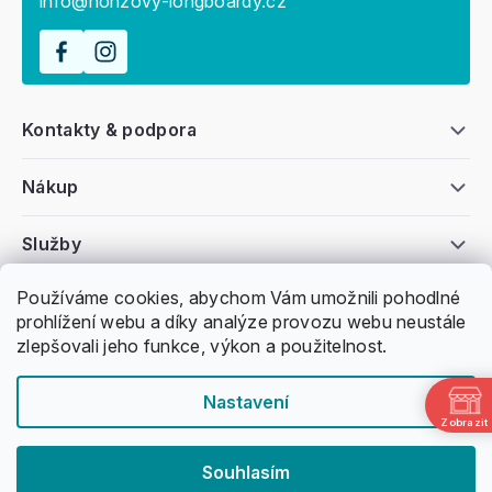
info@honzovy-longboardy.cz
Kontakty & podpora
Nákup
Služby
Používáme cookies, abychom Vám umožnili pohodlné
Všeobecné informace
prohlížení webu a díky analýze provozu webu neustále
zlepšovali jeho funkce, výkon a použitelnost.
Nastavení
Zobrazit
Copyright 2011 -
2026
Honzovy Longboardy
Souhlasím
Nakódoval Pavel Kuneš