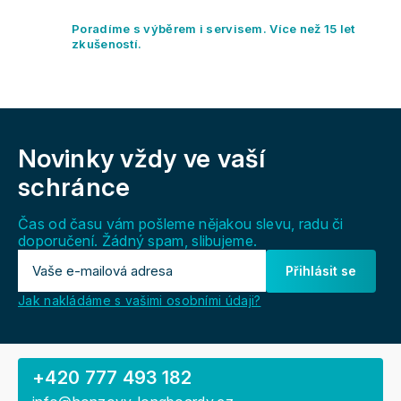
k
y
Poradíme s výběrem i servisem. Více než 15 let
v
zkušeností.
ý
p
i
s
Z
u
á
Novinky vždy
ve vaší
p
a
schránce
t
í
Čas od času vám pošleme nějakou slevu, radu či
doporučení. Žádný spam, slibujeme.
Přihlásit se
Jak nakládáme s vašimi osobními údaji?
+420 777 493 182