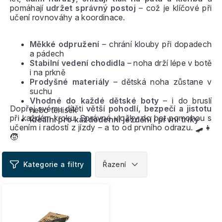
pomáhají
udržet správný postoj
– což je klíčové při
učení rovnováhy a koordinace.
Měkké odpružení
– chrání klouby při dopadech
a pádech
Stabilní vedení chodidla
– noha drží lépe v botě
i na prkně
Prodyšné materiály
– dětská noha zůstane v
suchu
Vhodné do každé dětské boty
– i do bruslí
Dopřej svému dítěti
větší pohodlí, bezpečí a jistotu
nebo tenisek
při každém kroku. Správné vložky do bot pomohou s
Ideální pro každodenní ježdění i první triky
učením i radostí z jízdy – a to od prvního odrazu. 🛹👧
🧒
V
ý
p
i
s
p