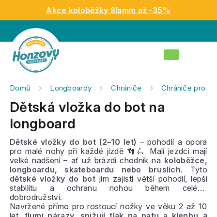
Přejít
Akce koloběžky Slamm až -35%
na
obsah
Nákupní
košík
Domů
Longboardy
Chrániče
Chrániče pro dě
Dětská vložka do bot na
longboard
Dětské vložky do bot (2–10 let)
– pohodlí a opora
pro malé nohy při každé jízdě 👣🛴 Malí jezdci mají
velké nadšení – ať už brázdí chodník na
koloběžce,
longboardu, skateboardu nebo bruslích
. Tyto
dětské vložky do bot
jim zajistí větší pohodlí, lepší
stabilitu a ochranu nohou během celého
dobrodružství.
Navržené přímo pro rostoucí nožky ve věku 2 až 10
let,
tlumí nárazy
,
snižují tlak na patu a klenbu
a