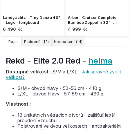
Landyachtz - Tiny Danza 40"
Arbor - Cruiser Complete
- Logo - longboard
Bamboo Zeppelin 32“ -
cruiser
6 490 Kč
4 999 Kč
Popis
Podobné (12)
Hodnocení (14)
Rekd - Elite 2.0 Red -
helma
Dostupné velikosti
: S/M a L/XL -
Jak správně zvolit
velikost?
S/M - obvod hlavy - 53-56 cm - 410 g
L/XL - obvod hlavy - 57-59 cm - 430 g
Vlastnosti:
13 unikátních větracích otvorů - zajišťují lepší
proudění vzduchu
Polstrování ve dvou velikostech - antibakteriální