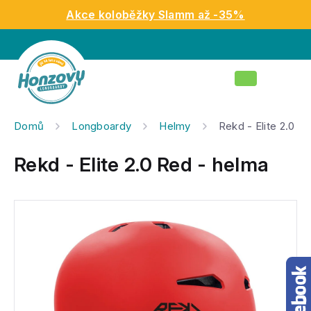
Přejít
Akce koloběžky Slamm až -35%
na
obsah
Nákupní
košík
Domů
Longboardy
Helmy
Rekd - Elite 2.0 R
Rekd - Elite 2.0 Red - helma