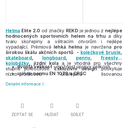
Helma
Elite 2.0
od značky
REKD
je jednou z
nejlépe
hodnocených sportovních helem na trhu
a díky
tvaru skořepiny a větracím otvorům i nejlépe
vypadající. Prémiová
lehká helma
je navržena
pro
širokou škálu akčních sportů -
kolečkové brusle
,
skateboard
,
longboard
,
penny
,
freestyle
koloběžky
, jízdní kola
a je vhodná pro všechny
dvojitá velikost
- možnost úpravy velikosti
stupně pokročilosti.
Exkluzivní design
poskytuje
splňuje
normu EN 1078 a CPSC
nízko-profilovou skořepinu lisovanou
z
antibakteriálního materiálu
.
Větrací otvory
Detailní informace
poskytují dostatečný přívod vzduchu. P
olstrování této
sportovní helmy je antibakteriální, vyjímatelné a
pratelné.
Helma splňuje a překonává
certifikaci
EN1078
a
CPSC
a díky tomu máte jistotu bezpečnosti.
Každá velikost
je, díky dodávaným polštářkům,
zdvojená
a tak si můžete helmu
upravovat přesně
ZEPTAT SE
HLÍDAT
SDÍLET
podle vašich požadavků
a helma tak může s
uživatelem růst a
vydrží tak mnohem déle
.