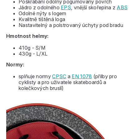
Poškrábání odolný pogumovaný povrch
Jádro z odolného
EPS
, vnější skořepina z
ABS
Odolné nýty s logem
Kvalitně tištěná loga
Nastavitelný a polstrovaný úchyty pod bradu
Hmotnost helmy:
410g - S/M
430g - L/XL
Normy:
splňuje normy
CPSC
a
EN 1078
(přilby pro
cyklisty a pro uživatele skateboardů a
kolečkových bruslí)