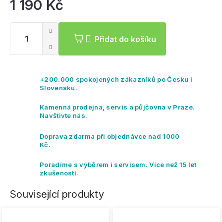
Jednoduchý řemínek a snadné zapínání.
1 190 Kč
Mě
ce
Přidat do košíku
+200.000 spokojených zákazníků po Česku i
Slovensku.
Kamenná prodejna, servis a půjčovna v Praze.
Navštivte nás.
Doprava zdarma při objednávce nad 1000
Kč.
Poradíme s výběrem i servisem. Více než 15 let
zkušeností.
Související produkty