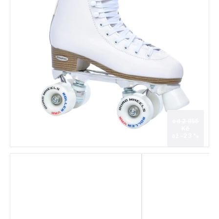
od 2 855
Kč
až –23 %