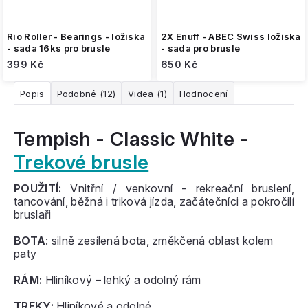
Rio Roller - Bearings - ložiska
2X Enuff - ABEC Swiss ložiska
- sada 16ks pro brusle
- sada pro brusle
399 Kč
650 Kč
Popis
Podobné (12)
Videa (1)
Hodnocení
Tempish - Classic White -
Trekové brusle
POUŽITÍ:
Vnitřní / venkovní - rekreační bruslení,
tancování, běžná i triková jízda, začátečníci a pokročilí
bruslaři
BOTA
: silně zesílená bota, změkčená oblast kolem
paty
RÁM:
Hliníkový – lehký a odolný rám
TREKY:
Hliníkové a odolné