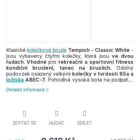
Klasické
kolečkové brusle
Tempish - Classic White
-
jsou vybaveny čtyřmi kolečky, která jsou
ve dvou
řadách
.
Vhodné
pro
rekreační a sportovní fitness
kondiční bruslení, tanec na bruslích.
Odolný
podovzek osazený velkými
kolečky v tvrdosti 85a a
ložiska
ABEC-7.
Pohodlná vysoká bota na podpatku
na
skvělou oporu kotníku
.
Detailní informace
ZEPTAT SE
HLÍDAT
SDÍLET