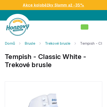
Přejít
Akce koloběžky Slamm až -35%
na
obsah
Nákupní
košík
Domů
Brusle
Trekové brusle
Tempish - Class
Tempish - Classic White -
Trekové brusle