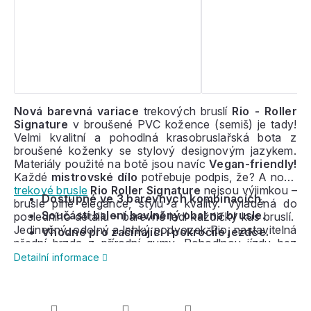
Nová barevná variace
trekových bruslí
Rio - Roller
Signature
v broušené PVC kožence (semiš) je tady!
Velmi kvalitní a pohodlná krasobruslařská bota z
broušené koženky se stylový designovým jazykem.
Materiály použité na botě jsou navíc
Vegan-friendly!
Každé
mistrovské dílo
potřebuje podpis, že? A nové
trekové brusle
Rio Roller Signature
nejsou výjimkou –
Dostupné ve 3 barevných kombinacích
.
brusle plné elegance, stylu a kvality. Vyladěná do
Součástí balení bavlněný obal na brusle.
posledního detailu - barevně ladí každičký kus bruslí.
Jedinečný, odolný a lehký podvozek Rio, nastavitelná
Vhodné pro začínající i pokročilé jezdce.
přední brzda z přírodní gumy. Pohodlnou jízdu bez
námahy ti zajistí kolečka
Rio Coaster 58/62 mm
Detailní informace
v tvrdosti 82a osazené
ložisky
ABEC-7
.
Vhodné na
rekreační ježdění a krasobruslení
.