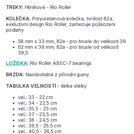
TREKY:
Hliníkové - Rio Roller
KOLEČKA:
Polyuretanová kolečka, tvrdost 82a,
exkluzivní design Rio Roller, zamezuje poškození
podlahy
58 mm x 33 mm, 82a - pro brusle do velikosti 38
62 mm x 36 mm, 82a - pro brusle od velikosti
39,5
LOŽISKA
:
Rio Roller ABEC-7 bearings
BRZDA:
Nastavitelná z přírodní gumy
TABULKA VELIKOSTÍ
- délka stélky
vel.: 33 - 22 cm
vel.: 34 - 22,5 cm
vel.: 35,5 - 23 cm
vel.: 37 - 23,5 cm
vel.: 38 - 24,5 cm
vel.: 39,5 - 25,5 cm
vel.: 40,5 - 26,5 cm