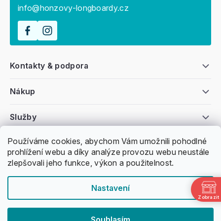
info@honzovy-longboardy.cz
Kontakty & podpora
Nákup
Služby
Používáme cookies, abychom Vám umožnili pohodlné
Všeobecné informace
prohlížení webu a díky analýze provozu webu neustále
zlepšovali jeho funkce, výkon a použitelnost.
Nastavení
Zobrazit
Copyright 2011 -
2026
Honzovy Longboardy
Souhlasím
Nakódoval Pavel Kuneš