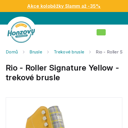
Přejít
Akce koloběžky Slamm až -35%
na
obsah
Nákupní
košík
Domů
Brusle
Trekové brusle
Rio - Roller Sig
Rio - Roller Signature Yellow -
trekové brusle