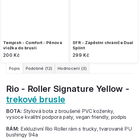
Tempish - Comfort - Pěnová
SFR - Zápěstní chrániče Dual
vložka do bruslí
Splint
200 Kč
299 Kč
Popis
Podobné (12)
Hodnocení (3)
Rio - Roller Signature Yellow -
trekové brusle
BOTA:
Stylová bota z broušené PVC koženky,
vysoce kvalitní podpora paty, vegan friendly, podpis
RÁM:
Exkluzivní Rio Roller rám s trucky, tvarované PU
bushingy 94a