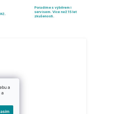
Poradíme s výběrem i
servisem. Více než 15 let
 Kč.
zkušeností.
ebu a
 a
lasím