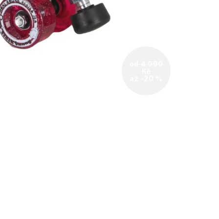
od 4 990
Kč
až –20 %