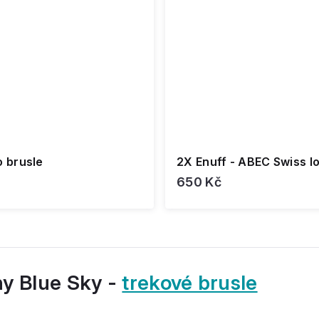
o brusle
2X Enuff - ABEC Swiss lo
650 Kč
ny Blue Sky -
trekové brusle