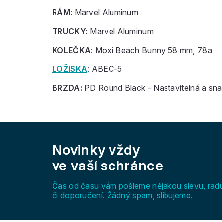
RÁM
: Marvel Aluminum
TRUCKY:
Marvel Aluminum
KOLEČKA
: Moxi Beach Bunny 58 mm, 78a
LOŽISKA
: ABEC-5
BRZDA:
PD Round Black - Nastavitelná a sn
Z
á
Novinky vždy
p
a
ve vaší schránce
t
í
Čas od času vám pošleme nějakou slevu, rad
či doporučení. Žádný spam, slibujeme.