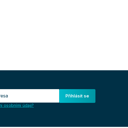
Přihlásit se
i osobními údaji?