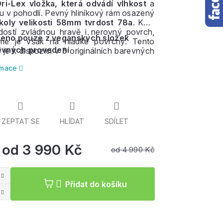
ri-Lex vložka, která odvádí vlhkost
a
u v pohodlí. Pevný hliníkový rám osazený
 koly velikosti 58mm tvrdost 78a
. Kola
rdostí zvládnou hravě i nerovný povrch,
eno pouze z veganských složek
me je však na hladké povrchy. Tento
evných provedení
 je k dispozici v 5 originálních barevných
h.
ormace
ZEPTAT SE
HLÍDAT
SDÍLET
od
3 990 Kč
od 4 990 Kč
Měrná
cena:
Přidat do košíku