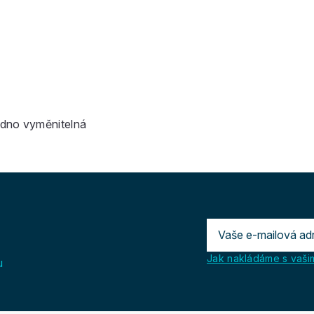
adno vyměnitelná
Jak nakládáme s vašim
u