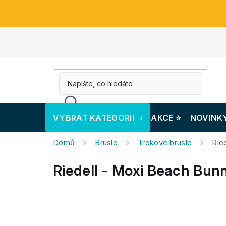
Přejít
na
obsah
VYBRAT KATEGORII
AKCE ⭐️
NOVINK
Domů
Brusle
Trekové brusle
Rie
Riedell - Moxi Beach Bunn