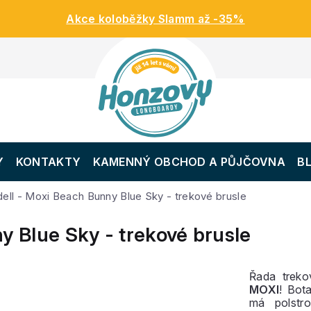
Akce koloběžky Slamm až -35%
Y
KONTAKTY
KAMENNÝ OBCHOD A PŮJČOVNA
B
dell - Moxi Beach Bunny Blue Sky - trekové brusle
y Blue Sky - trekové brusle
Řada treko
MOXI
! Bot
má polstro