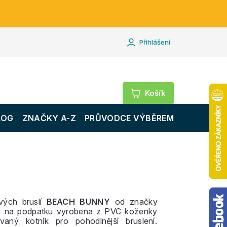
Přihlášení
Nákupní
košík
LOG
ZNAČKY A-Z
PRŮVODCE VÝBĚREM
vých bruslí
BEACH BUNNY
od značky
a na podpatku vyrobena z PVC koženky
vaný kotník pro pohodlnější bruslení.