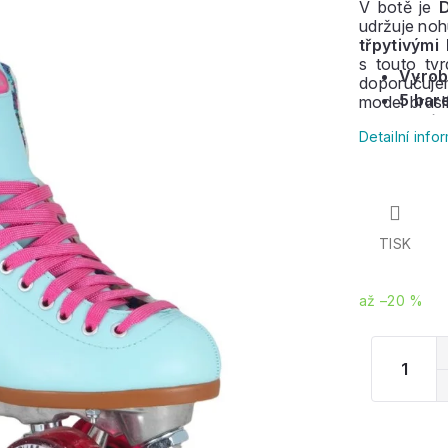
V botě je
D
udržuje noh
třpytivými
s touto tv
Vyrob
doporučuje
5 bar
model bruslí
kombinacíc
Detailní inf
TISK
až –20 %