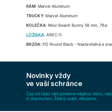
RÁM
: Marvel Aluminum
TRUCKY:
Marvel Aluminum
KOLEČKA
: Moxi Beach Bunny 58 mm, 78a
LOŽISKA
: ABEC-5
BRZDA:
PD Round Black - Nastavitelná a sn
Z
á
Novinky vždy
p
a
ve vaší schránce
t
í
Čas od času vám pošleme nějakou slevu, rad
či doporučení. Žádný spam, slibujeme.