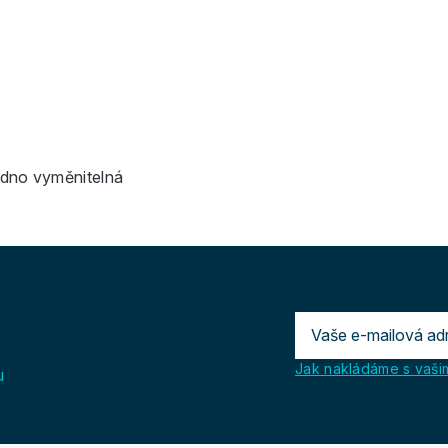
adno vyměnitelná
Jak nakládáme s vašim
u