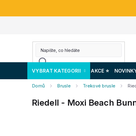
Přejít
na
obsah
VYBRAT KATEGORII
AKCE ⭐️
NOVINK
Domů
Brusle
Trekové brusle
Rie
Riedell - Moxi Beach Bunn