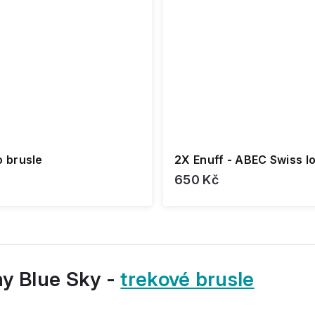
o brusle
2X Enuff - ABEC Swiss lo
650 Kč
ny Blue Sky -
trekové brusle