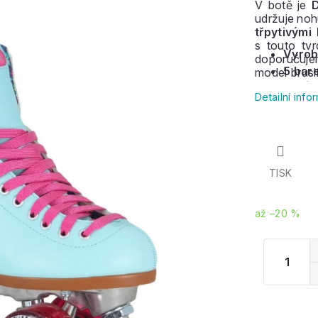
V botě je
D
udržuje noh
třpytivými
s touto tv
Vyrob
doporučuje
5 bar
model bruslí
kombinacíc
Detailní inf
TISK
až –20 %