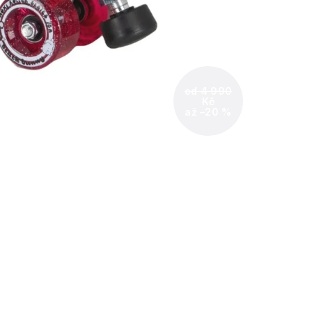
od 4 990
Kč
až –20 %