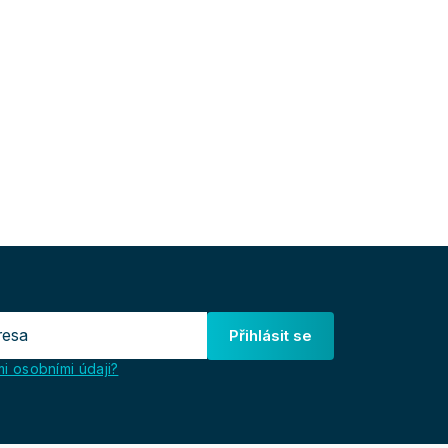
Přihlásit se
i osobními údaji?