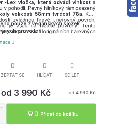
ri-Lex vložka, která odvádí vlhkost
a
u v pohodlí. Pevný hliníkový rám osazený
 koly velikosti 58mm tvrdost 78a
. Kola
rdostí zvládnou hravě i nerovný povrch,
eno pouze z veganských složek
me je však na hladké povrchy. Tento
evných provedení
 je k dispozici v 5 originálních barevných
h.
ormace
ZEPTAT SE
HLÍDAT
SDÍLET
od
3 990 Kč
od 4 990 Kč
Měrná
cena:
Přidat do košíku