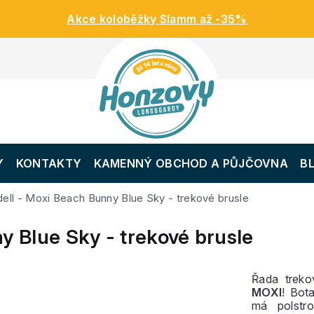
Akce koloběžky Slamm až -35%
Y
KONTAKTY
KAMENNÝ OBCHOD A PŮJČOVNA
B
dell - Moxi Beach Bunny Blue Sky - trekové brusle
y Blue Sky - trekové brusle
Řada treko
MOXI
! Bot
má polstro