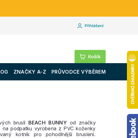
Přihlášení
Nákupní
košík
LOG
ZNAČKY A-Z
PRŮVODCE VÝBĚREM
vých bruslí
BEACH BUNNY
od značky
a na podpatku vyrobena z PVC koženky
vaný kotník pro pohodlnější bruslení.