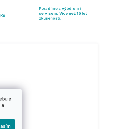
Poradíme s výběrem i
servisem. Více než 15 let
 Kč.
zkušeností.
ebu a
 a
lasím