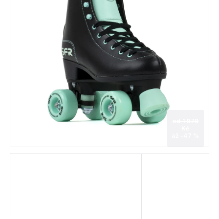
od 1 879
Kč
až –47 %