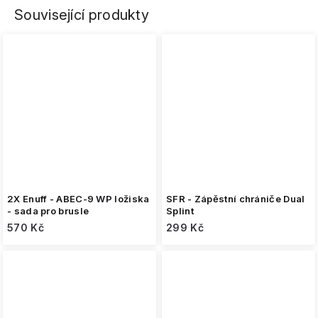
Související produkty
2X Enuff - ABEC-9 WP ložiska
SFR - Zápěstní chrániče Dual
- sada pro brusle
Splint
570 Kč
299 Kč