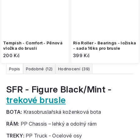
Tempish - Comfort - Pěnová
Rio Roller - Bearings - ložiska
vložka do bruslí
- sada 16ks pro brusle
200 Kč
399 Kč
Popis
Podobné (12)
Hodnocení (39)
SFR - Figure Black/Mint -
trekové brusle
BOTA:
Krasobruslařská koženková bota
RÁM:
PP Chassis – lehký a odolný rám
TREKY:
PP Truck - Ocelové osy