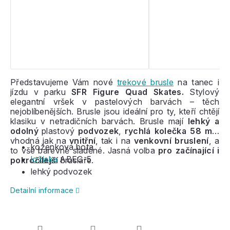
Představujeme Vám nové
trekové brusle
na tanec i
jízdu v parku
SFR Figure Quad Skates.
Stylový
elegantní vršek v pastelových barvách – těch
nejoblíbenějších. Brusle jsou ideální pro ty, kteří chtějí
klasiku v netradičních barvách. Brusle mají
lehký a
odolný
plastový
podvozek
,
rychlá kolečka 58 mm
vhodná jak na
vnitřní
, tak i na
venkovní bruslení
, a
koženková bota
to vše barevně sladěné. Jasná volba
pro začínající i
ložiska
ABEC-5
pokročilejší
bruslaře.
lehký podvozek
Detailní informace