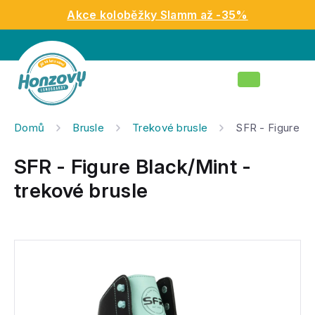
Přejít
Akce koloběžky Slamm až -35%
na
obsah
Nákupní
košík
Domů
Brusle
Trekové brusle
SFR - Figure Bl
SFR - Figure Black/Mint -
trekové brusle