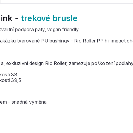
Pink -
trekové brusle
alitní podpora paty, vegan friendly
 zakázku tvarované PU bushingy - Rio Roller PP hi-impact ch
a, exkluzivní design Rio Roller, zamezuje poškození podlah
kosti 38
kosti 39,5
bem - snadná výměna