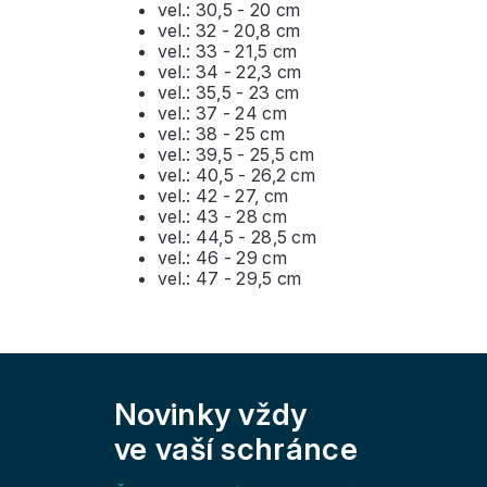
vel.: 30,5 - 20 cm
vel.: 32 - 20,8 cm
vel.: 33 - 21,5 cm
vel.: 34 - 22,3 cm
vel.: 35,5 - 23 cm
vel.: 37 - 24 cm
vel.: 38 - 25 cm
vel.: 39,5 - 25,5 cm
vel.: 40,5 - 26,2 cm
vel.: 42 - 27, cm
vel.: 43 - 28 cm
vel.: 44,5 - 28,5 cm
vel.: 46 - 29 cm
vel.: 47 - 29,5 cm
Z
á
Novinky vždy
p
a
ve vaší schránce
t
í