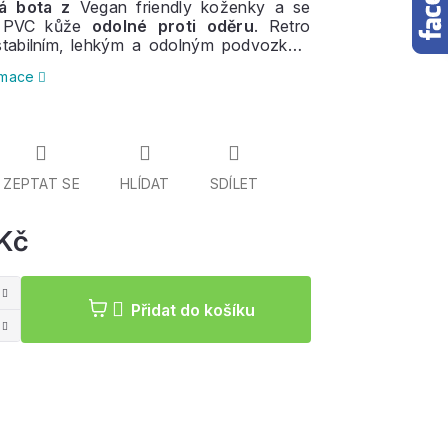
ná bota z
Vegan friendly koženky a se
z PVC kůže
odolné proti oděru
. Retro
 stabilním, lehkým a odolným podvozkem
Roller, rychlými koly a
ložisky
ABEC-7
.
ormace
U
kolečka
jsou velmi
tichá a pohodlná
.
u vhodné pro
začátečníky i pokročilejší
ZEPTAT SE
HLÍDAT
SDÍLET
Kč
Měrná
cena:
Přidat do košíku