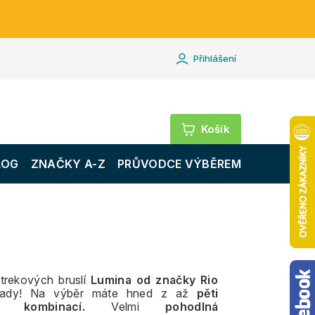
Přihlášení
Nákupní
košík
LOG
ZNAČKY A-Z
PRŮVODCE VÝBĚREM
trekových bruslí
Lumina od značky Rio
ady! Na výběr máte hned z až
pěti
h kombinací.
Velmi
pohodlná