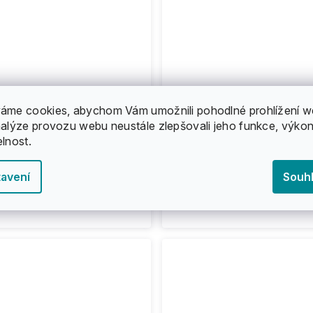
áme cookies, abychom Vám umožnili pohodlné prohlížení w
nalýze provozu webu neustále zlepšovali jeho funkce, výkon
elnost.
avení
Souh
 na brusle
Tempish - Comfort - Pěn
200 Kč