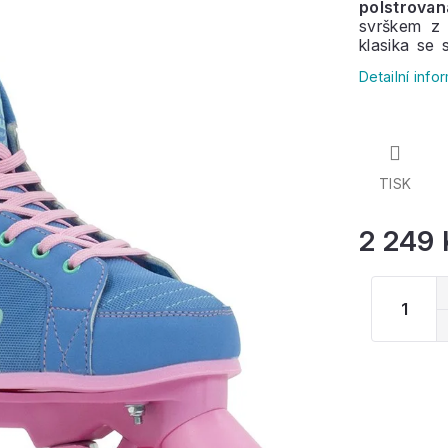
polstrova
svrškem 
klasika se
značky Rio 
Detailní inf
Měkká P
Brusle jso
jezdce
.
TISK
2 249 