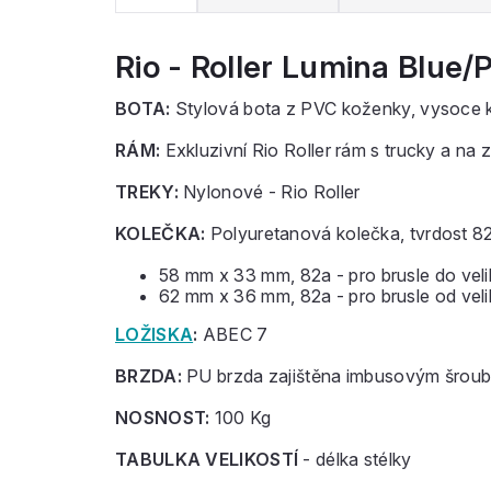
Rio - Roller Lumina Blue/
BOTA:
Stylová bota z PVC koženky, vysoce kv
RÁM:
Exkluzivní Rio Roller rám s trucky a na
TREKY:
Nylonové - Rio Roller
KOLEČKA:
Polyuretanová kolečka, tvrdost 82
58 mm x 33 mm, 82a - pro brusle do veli
62 mm x 36 mm, 82a - pro brusle od veli
LOŽISKA
:
ABEC 7
BRZDA:
PU brzda zajištěna imbusovým šrou
NOSNOST:
100 Kg
TABULKA VELIKOSTÍ
- délka stélky