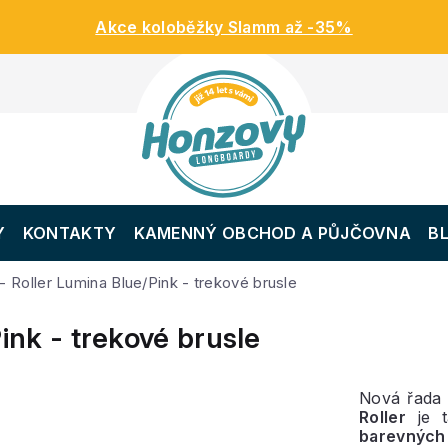
Akce koloběžky Slamm až -35%
Y
KONTAKTY
KAMENNÝ OBCHOD A PŮJČOVNA
B
 - Roller Lumina Blue/Pink - trekové brusle
ink - trekové brusle
Nová řada 
Roller
je t
barevnýc