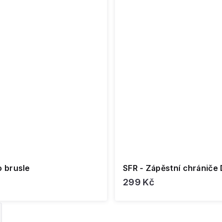
o brusle
SFR - Zápěstní chrániče 
299 Kč