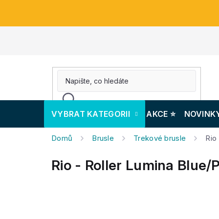
Přejít
na
obsah
VYBRAT KATEGORII
AKCE ⭐️
NOVINK
Domů
Brusle
Trekové brusle
Rio
Rio - Roller Lumina Blue/P