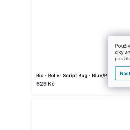
Použív
díky a
použit
Nast
Rio - Roller Script Bag - Blue/Pink - obal
629 Kč