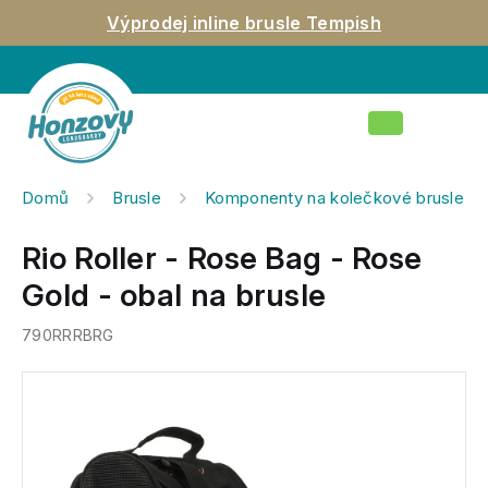
Přejít
Výprodej inline brusle Tempish
na
obsah
Nákupní
košík
Domů
Brusle
Komponenty na kolečkové brusle
Rio Roller - Rose Bag - Rose
Gold - obal na brusle
790RRRBRG