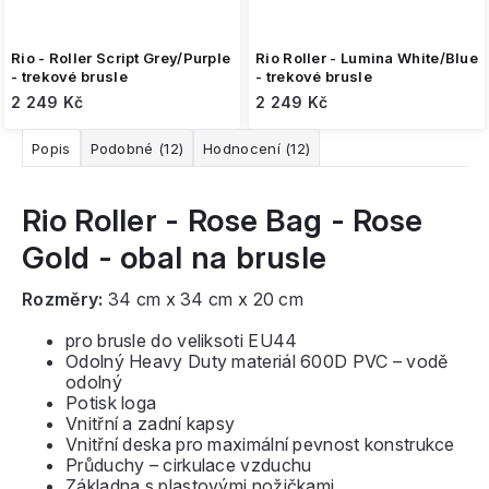
Rio - Roller Script Grey/Purple
Rio Roller - Lumina White/Blue
- trekové brusle
- trekové brusle
2 249 Kč
2 249 Kč
Popis
Podobné (12)
Hodnocení (12)
Rio Roller - Rose Bag - Rose
Gold - obal na brusle
Rozměry:
34 cm x 34 cm x 20 cm
pro brusle do veliksoti EU44
Odolný Heavy Duty materiál 600D PVC – vodě
odolný
Potisk loga
Vnitřní a zadní kapsy
Vnitřní deska pro maximální pevnost konstrukce
Průduchy – cirkulace vzduchu
Základna s plastovými nožičkami