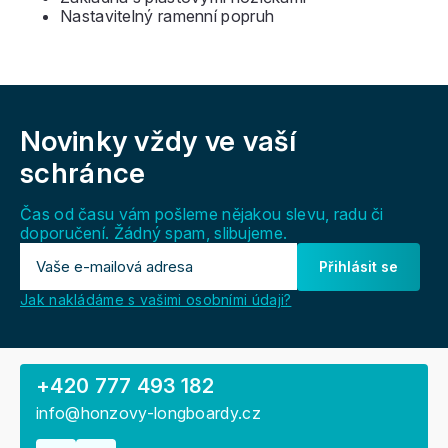
Nastavitelný ramenní popruh
Z
á
Novinky vždy
ve vaší
p
a
schránce
t
í
Čas od času vám pošleme nějakou slevu, radu či
doporučení. Žádný spam, slibujeme.
Přihlásit se
Jak nakládáme s vašimi osobními údaji?
+420 777 493 182
info@honzovy-longboardy.cz