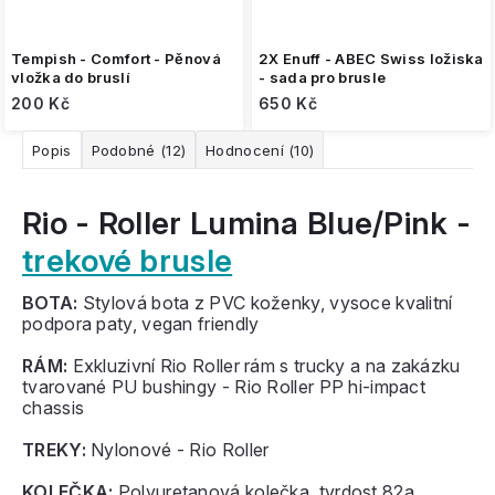
Tempish - Comfort - Pěnová
2X Enuff - ABEC Swiss ložiska
vložka do bruslí
- sada pro brusle
200 Kč
650 Kč
Popis
Podobné (12)
Hodnocení (10)
Rio - Roller Lumina Blue/Pink -
trekové brusle
BOTA:
Stylová bota z PVC koženky, vysoce kvalitní
podpora paty, vegan friendly
RÁM:
Exkluzivní Rio Roller rám s trucky a na zakázku
tvarované PU bushingy - Rio Roller PP hi-impact
chassis
TREKY:
Nylonové - Rio Roller
KOLEČKA:
Polyuretanová kolečka, tvrdost 82a,