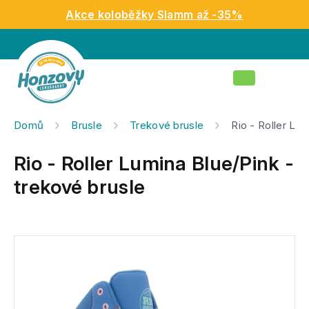
Přejít
Akce koloběžky Slamm až -35%
na
obsah
Nákupní
košík
Domů
Brusle
Trekové brusle
Rio - Roller Lu
Rio - Roller Lumina Blue/Pink -
trekové brusle