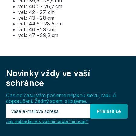
vel.: 39,5 - 25,5 cm
vel.: 40,5 - 26,2 cm
vel.: 42 - 27, cm
vel.: 43 - 28 cm
vel.: 44,5 - 28,5 cm
vel.: 46 - 29 cm
vel.: 47 - 29,5 cm
Z
á
Novinky vždy
ve vaší
p
a
schránce
t
í
Čas od času vám pošleme nějakou slevu, radu či
doporučení. Žádný spam, slibujeme.
Přihlásit se
Jak nakládáme s vašimi osobními údaji?