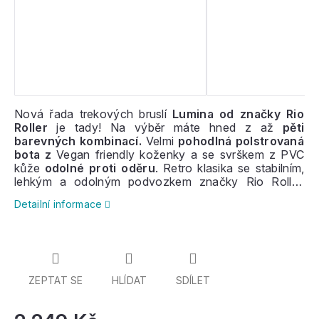
Nová řada trekových bruslí
Lumina od značky Rio
Roller
je tady! Na výběr máte hned z až
pěti
barevných kombinací.
Velmi
pohodlná polstrovaná
bota z
Vegan friendly koženky a se svrškem z PVC
kůže
odolné proti oděru
. Retro klasika se stabilním,
lehkým a odolným podvozkem značky Rio Roller,
rychlými koly a
ložisky
ABEC-7
. Měkká PU
kolečka
Detailní informace
jsou velmi
tichá a pohodlná
. Brusle jsou vhodné pro
začátečníky i pokročilejší jezdce
.
ZEPTAT SE
HLÍDAT
SDÍLET