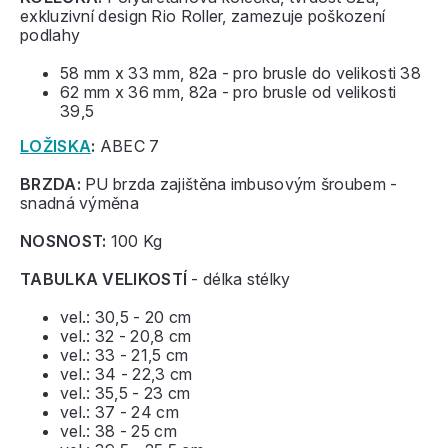
exkluzivní design Rio Roller, zamezuje poškození
podlahy
58 mm x 33 mm, 82a - pro brusle do velikosti 38
62 mm x 36 mm, 82a - pro brusle od velikosti
39,5
LOŽISKA
:
ABEC 7
BRZDA:
PU brzda zajištěna imbusovým šroubem -
snadná výměna
NOSNOST:
100 Kg
TABULKA VELIKOSTÍ
- délka stélky
vel.: 30,5 - 20 cm
vel.: 32 - 20,8 cm
vel.: 33 - 21,5 cm
vel.: 34 - 22,3 cm
vel.: 35,5 - 23 cm
vel.: 37 - 24 cm
vel.: 38 - 25 cm