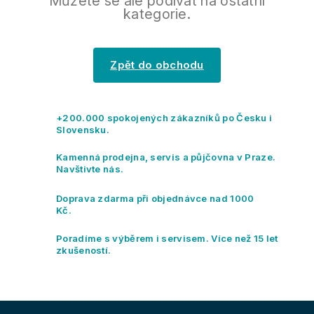
Můžete se ale podívat na ostatní
kategorie.
Zpět do obchodu
+200.000 spokojených zákazníků po Česku i
Slovensku.
Kamenná prodejna, servis a půjčovna v Praze.
Navštivte nás.
Doprava zdarma při objednávce nad 1000
Kč.
Poradíme s výběrem i servisem. Více než 15 let
zkušeností.
Z