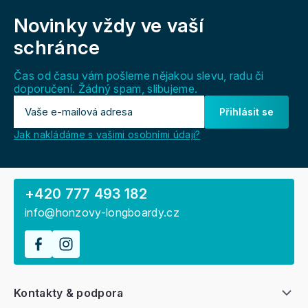
á
Novinky vždy
ve vaší
p
a
schránce
t
í
Čas od času vám pošleme nějakou slevu, radu či
doporučení. Žádný spam, slibujeme.
Přihlásit se
Jak nakládáme s vašimi osobními údaji?
+420 777 493 182
info@honzovy-longboardy.cz
Kontakty & podpora