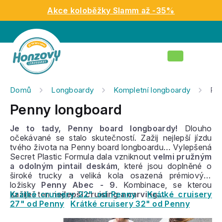
Přejít
Akce koloběžky Slamm až -35%
na
obsah
Nákupní
košík
Domů
Longboardy
Kompletní longboardy
Pe
Penny longboard
Je to tady, Penny board longboardy!
Dlouho
očekávané se stalo skutečností. Zažij nejlepší jízdu
tvého života na Penny board longboardu… Vylepšená
Secret Plastic Formula dala vzniknout
velmi pružným
a odolným pintail deskám
, které jsou doplněné o
široké trucky a veliká kola osazená prémiovými
ložisky
Penny Abec - 9
. Kombinace, se kterou
zažiješ ten
Krátké cruisery 22" od Penny
nejlepší cruising a carving…
Krátké cruisery
27" od Penny
Krátké cruisery 32" od Penny