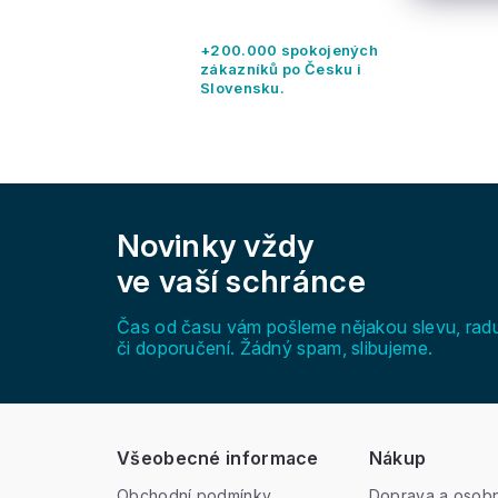
+200.000 spokojených
zákazníků po Česku i
Slovensku.
Z
á
Novinky vždy
p
a
ve vaší schránce
t
í
Čas od času vám pošleme nějakou slevu, rad
či doporučení. Žádný spam, slibujeme.
Všeobecné informace
Nákup
Obchodní podmínky
Doprava a osobn