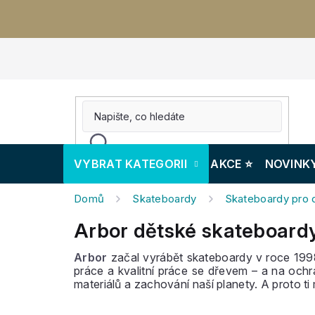
Přejít
na
obsah
VYBRAT KATEGORII
AKCE ⭐️
NOVINK
Domů
Skateboardy
Skateboardy pro d
Arbor dětské skateboard
Arbor
začal vyrábět skateboardy v roce 1998
práce a kvalitní práce se dřevem – a na ochr
materiálů a zachování naší planety. A proto 