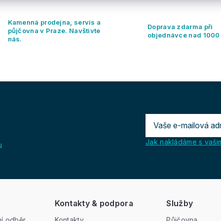
Kamenná prodejna, servis a
Doprava zdarma při
půjčovna v Praze. Navštivte
objednávce nad 1000
nás.
Jak nakládáme s vašim
u
Kontakty & podpora
Služby
í odběr
Kontakty
Půjčovna