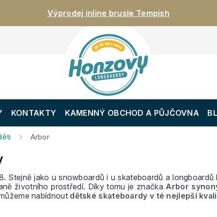
Výprodej inline brusle Tempish
Y
KONTAKTY
KAMENNÝ OBCHOD A PŮJČOVNA
B
ěti
Arbor
y
. Stejně jako u snowboardů i u skateboardů a longboardů l
aně životního prostředí. Díky tomu je značka
Arbor syno
ti můžeme nabídnout
dětské skateboardy v té nejlepší kvali