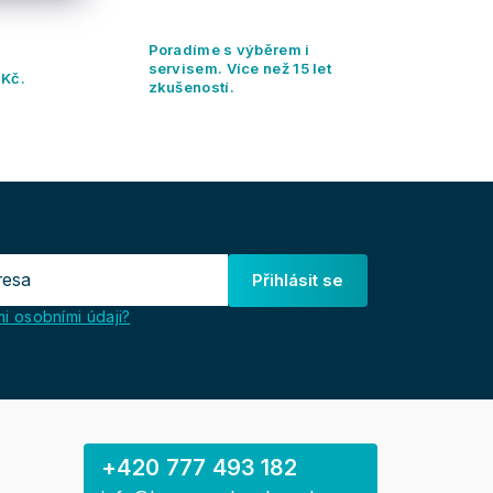
Poradíme s výběrem i
servisem. Více než 15 let
 Kč.
zkušeností.
Přihlásit se
i osobními údaji?
+420 777 493 182