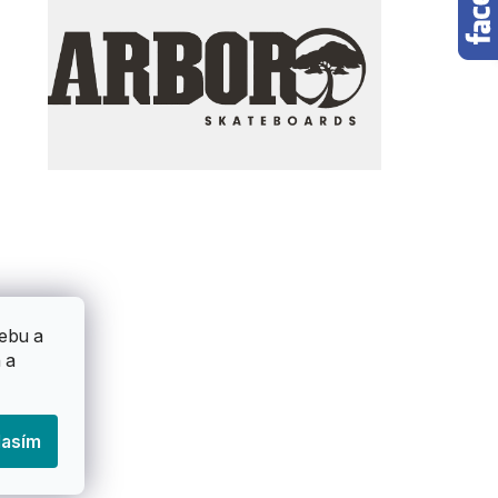
ebu a
 a
lasím