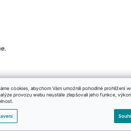
e.
áme cookies, abychom Vám umožnili pohodlné prohlížení w
nalýze provozu webu neustále zlepšovali jeho funkce, výkon
tegorie.
elnost.
avení
Souh