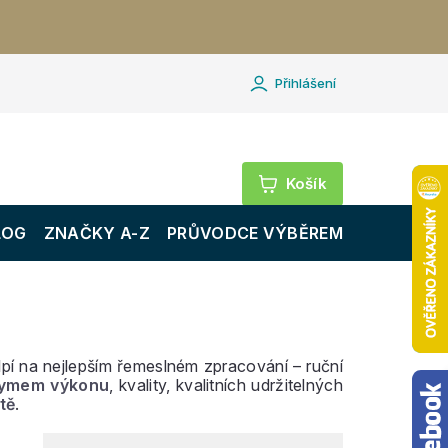
Přihlášení
Nákupní
košík
LOG
ZNAČKY A-Z
PRŮVODCE VÝBĚREM
pí na nejlepším řemeslném zpracování – ruční
nymem výkonu
, kvality, kvalitních udržitelných
tě
.