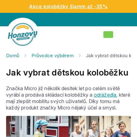
Přejít
Akce koloběžky Slamm až -35%
na
obsah
Nákupní
košík
Domů
Průvodce výběrem
Jak vybrat dětskou ko
Jak vybrat dětskou koloběžku
Značka Micro již několik desítek let po celém světě
vyrábí a prodává skládací koloběžky a
odrážedla
, které
mají zlepšit mobilitu svých uživatelů. Díky tomu má
každý produkt značky Micro nějaký účel a smysl.