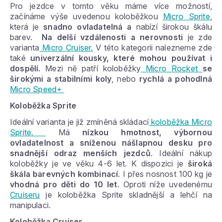
Pro jezdce v tomto věku máme více možností,
začínáme výše uvedenou koloběžkou
Micro Sprite
,
která je
snadno ovladatelná a
nabízí širokou škálu
barev.
Na delší vzdálenosti a nerovnosti
je zde
varianta
Micro Cruiser.
V této kategorii nalezneme zde
také
univerzální kousky, které mohou používat i
dospělí.
Mezi ně patří koloběžky
Micro Rocket
se
širokými a stabilními koly
, nebo
rychlá a pohodlná
Micro Speed+
Koloběžka Sprite
Ideální varianta je již zmíněná skládací
koloběžka Micro
Sprite.
Má
nízkou hmotnost, výbornou
ovladatelnost a sníženou nášlapnou desku pro
snadnější odraz menších jezdců
. Ideální nákup
koloběžky je ve věku 4-6 let. K dispozici je
široká
škála barevných kombinací
. I přes nosnost 100 kg je
vhodná pro děti do 10 let
. Oproti níže uvedenému
Cruiseru
je koloběžka Sprite skladnější a lehčí na
manipulaci.
Koloběžka Cruiser