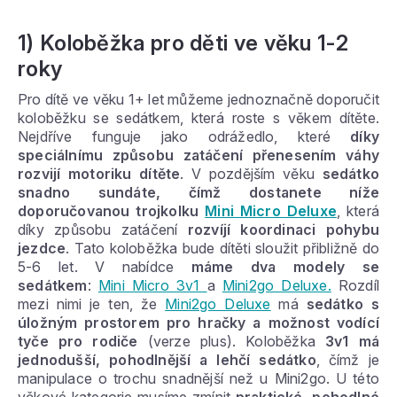
1) Koloběžka pro děti ve věku 1-2
roky
Pro dítě ve věku 1+ let můžeme jednoznačně doporučit
koloběžku se sedátkem, která roste s věkem dítěte.
Nejdříve funguje jako odrážedlo, které
díky
speciálnímu způsobu zatáčení přenesením váhy
rozvijí motoriku dítěte
. V pozdějším věku
sedátko
snadno sundáte, čímž dostanete níže
doporučovanou trojkolku
Mini Micro Deluxe
, která
díky způsobu zatáčení
rozvíjí koordinaci pohybu
jezdce
. Tato koloběžka bude dítěti sloužit přibližně do
5-6 let. V nabídce
máme dva modely se
sedátkem
:
Mini Micro 3v1
a
Mini2go Deluxe.
Rozdíl
mezi nimi je ten, že
Mini2go Deluxe
má
sedátko s
úložným prostorem pro hračky a možnost vodící
tyče pro rodiče
(verze plus). Koloběžka
3v1 má
jednodušší, pohodlnější a lehčí sedátko
, čímž je
manipulace o trochu snadnější než u Mini2go. U této
věkové kategorie musíme zmínit
praktické, pohodlné