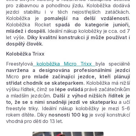
pro zábavnou a pohodlnou jízdu. Koloběžka dodává
jezdci stabilitu i v těch nejostřejších zatáčkách.
Koloběžka je
pomalejší na delší vzdálenosti
.
Koloběžka Rocket
spadá do kategorie junioři,
mládež i dospělí.
Ideální nákup koloběžky je cca. od 7
let výše.
Díky kvalitní konstrukci jí může používat i
dospělý člověk
.
Koloběžka Trixx
Freestylová
koloběžka Micro Trixx
byla speciálně
navržena a designována profesionálními jezdci
Micro
pro mladé začínající jezdce, kteří plánují
střídat chodník se skateparkem
. Koloběžka má nižší
výšku řídítek, čímž se
lépe ovládá
právě začátečníkům
a mladším jezdcům.
Další z výhod nižších řídítek je
to, že se s nimi snadněji jezdí ve skateparku
a učí
freestyle triky. Ideální nákup koloběžky je mezi 5-6
rokem dítěte. Díky
nosnosti 100 kg
je svojí konstrukcí
vhodná pro děti do 13 let.