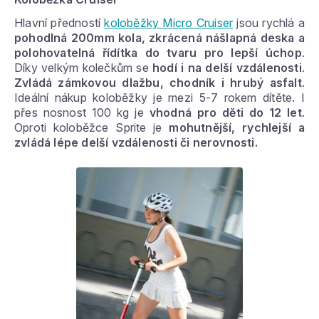
Hlavní předností
koloběžky Micro Cruiser
jsou rychlá a
pohodlná 200mm kola,
zkrácená nášlapná deska a
polohovatelná řídítka do tvaru pro lepší úchop
.
Díky velkým kolečkům se
hodí i na delší vzdálenosti
.
Zvládá zámkovou dlažbu, chodník i hrubý asfalt
.
Ideální nákup koloběžky je mezi 5-7 rokem dítěte. I
přes nosnost 100 kg je
vhodná pro děti do 12 let
.
Oproti koloběžce Sprite je
mohutnější, rychlejší a
zvládá lépe delší vzdálenosti či nerovnosti.