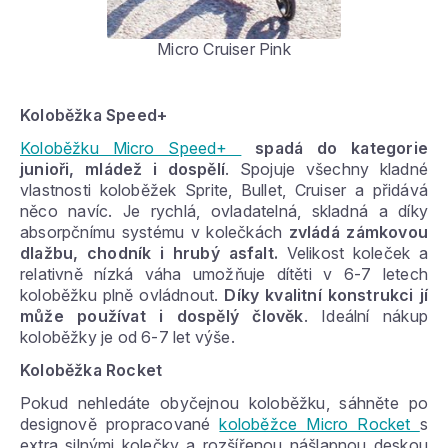
Micro Cruiser Pink
Koloběžka Speed+
Koloběžku Micro Speed+
spadá do kategorie
junioři, mládež i dospělí
. Spojuje všechny kladné
vlastnosti koloběžek Sprite, Bullet, Cruiser a přidává
něco navíc. Je rychlá, ovladatelná, skladná a díky
absorpčnímu systému v kolečkách
zvládá zámkovou
dlažbu, chodník i hrubý asfalt.
Velikost koleček a
relativně nízká váha umožňuje dítěti v 6-7 letech
koloběžku plně ovládnout.
Díky kvalitní konstrukci jí
může používat i dospělý člověk
. Ideální nákup
koloběžky je od 6-7 let výše.
Koloběžka Rocket
Pokud nehledáte obyčejnou koloběžku, sáhněte po
designově propracované
koloběžce Micro Rocket
s
extra silnými kolečky a rozšířenou nášlapnou deskou