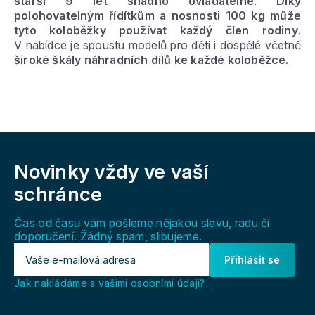
starší 9 let snadno ovladatelné
.
Díky
polohovatelným řídítkům a nosnosti 100 kg může
tyto koloběžky používat každý člen rodiny
.
V nabídce je spoustu modelů pro děti i dospělé včetně
široké škály náhradních dílů ke každé koloběžce.
Z
á
Novinky vždy
ve vaší
p
a
schránce
t
í
Čas od času vám pošleme nějakou slevu, radu či
doporučení. Žádný spam, slibujeme.
Přihlásit se
Jak nakládáme s vašimi osobními údaji?