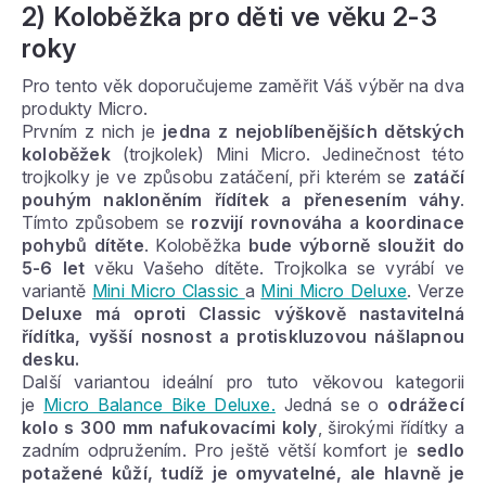
2) Koloběžka pro děti ve věku 2-3
roky
Pro tento věk doporučujeme zaměřit Váš výběr na dva
produkty Micro.
Prvním z nich je
jedna z nejoblíbenějších dětských
koloběžek
(trojkolek) Mini Micro. Jedinečnost této
trojkolky je ve způsobu zatáčení, při kterém se
zatáčí
pouhým nakloněním řídítek a přenesením váhy
.
Tímto způsobem se
rozvijí rovnováha a koordinace
pohybů dítěte
. Koloběžka
bude výborně sloužit do
5-6 let
věku Vašeho dítěte. Trojkolka se vyrábí ve
variantě
Mini Micro Classic
a
Mini Micro Deluxe
. Verze
Deluxe má oproti Classic výškově nastavitelná
řídítka, vyšší nosnost a protiskluzovou nášlapnou
desku.
Další variantou ideální pro tuto věkovou kategorii
je
Micro Balance Bike Deluxe.
Jedná se o
odrážecí
kolo s 300 mm nafukovacími koly
, širokými řídítky a
zadním odpružením. Pro ještě větší komfort je
sedlo
potažené kůží, tudíž je omyvatelné, ale hlavně je