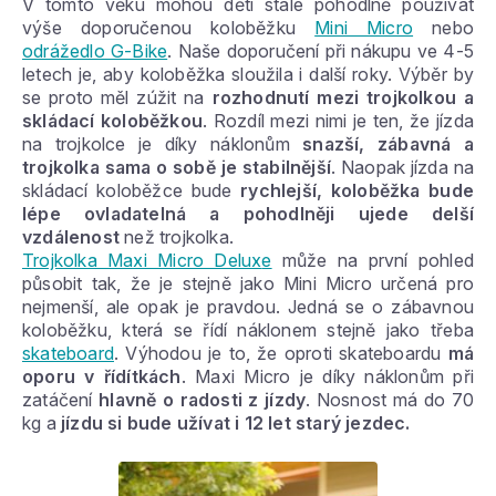
V tomto věku mohou děti stále pohodlně používat
výše doporučenou koloběžku
Mini Micro
nebo
odrážedlo G-Bike
. Naše doporučení při nákupu ve 4-5
letech je, aby koloběžka sloužila i další roky. Výběr by
se proto měl zúžit na
rozhodnutí mezi trojkolkou a
skládací koloběžkou
. Rozdíl mezi nimi je ten, že jízda
na trojkolce je díky náklonům
snazší, zábavná a
trojkolka sama o sobě je stabilnější
. Naopak jízda na
skládací koloběžce bude
rychlejší, koloběžka bude
lépe ovladatelná a pohodlněji ujede delší
vzdálenost
než trojkolka.
Trojkolka Maxi Micro Delux
e
může na první pohled
působit tak, že je stejně jako Mini Micro určená pro
nejmenší, ale opak je pravdou. Jedná se o zábavnou
koloběžku, která se řídí náklonem stejně jako třeba
skateboard
. Výhodou je to, že oproti skateboardu
má
oporu v řídítkách
. Maxi Micro je díky náklonům při
zatáčení
hlavně o radosti z jízdy
. Nosnost má do 70
kg a
jízdu si bude užívat i 12 let starý jezdec.