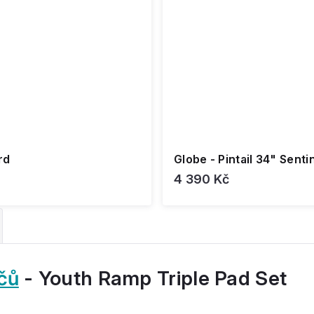
rd
Globe - Pintail 34" Senti
4 390 Kč
čů
- Youth Ramp Triple Pad Set