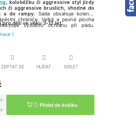
ing
, koloběžku či aggressive styl jízdy
ch či aggressive bruslích, vhodné do
ů a do rampy
. Sada obsahuje kolenní,
zápěstní chrániče. Velká a pevná plocha
í pro děti ve věku 3-12 let
poskytuje vysokou ochranu při pádu.
roké řemeny pro bezpečné uchycení kolem
ormace
ká podšívka pro extra pohodlí.
ZEPTAT SE
HLÍDAT
SDÍLET
č
Měrná
cena:
Přidat do košíku