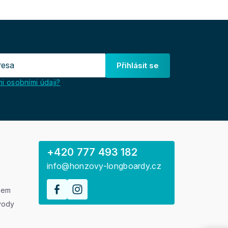
Přihlásit se
i osobními údaji?
+420 777 493 182
info@honzovy-longboardy.cz
rem
vody