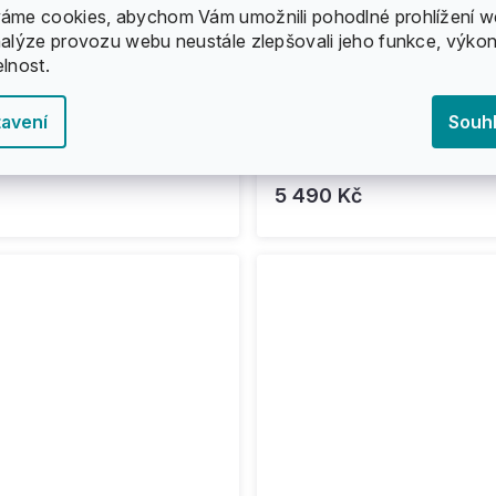
áme cookies, abychom Vám umožnili pohodlné prohlížení w
nalýze provozu webu neustále zlepšovali jeho funkce, výkon
elnost.
avení
Souh
board
Globe - The All-Time 36
5 490 Kč