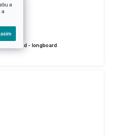
ebu a
 a
lasím
" Skewered - longboard