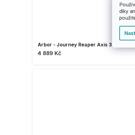
Použív
díky a
použit
Nast
Arbor - Journey Reaper Axis 37" - long
4 889 Kč