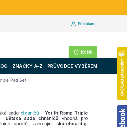
Přihlášení
Nákupní
košík
LOG
ZNAČKY A-Z
PRŮVODCE VÝBĚREM
riple Pad Set
tská sada
chráničů
-
Youth Ramp Triple
–
dětská sada chráničů
vhodná pro
čních sportů, zahrnující
skateboardig,