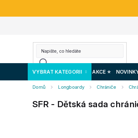
Přejít
na
obsah
VYBRAT KATEGORII
AKCE ⭐️
NOVINK
Domů
Longboardy
Chrániče
Chrá
SFR - Dětská sada chráni