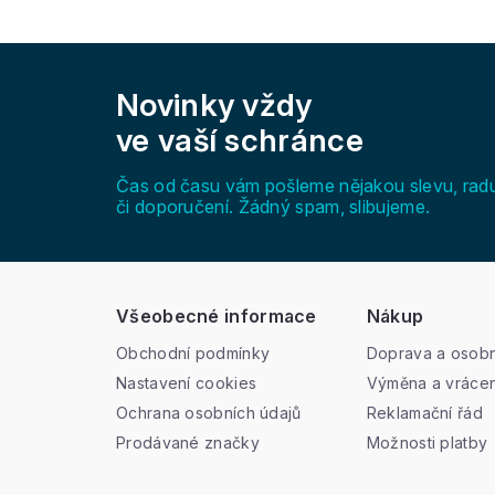
Z
á
Novinky vždy
p
a
ve vaší schránce
t
í
Čas od času vám pošleme nějakou slevu, rad
či doporučení. Žádný spam, slibujeme.
Všeobecné informace
Nákup
Obchodní podmínky
Doprava a osobn
Nastavení cookies
Výměna a vrácen
Ochrana osobních údajů
Reklamační řád
Prodávané značky
Možnosti platby