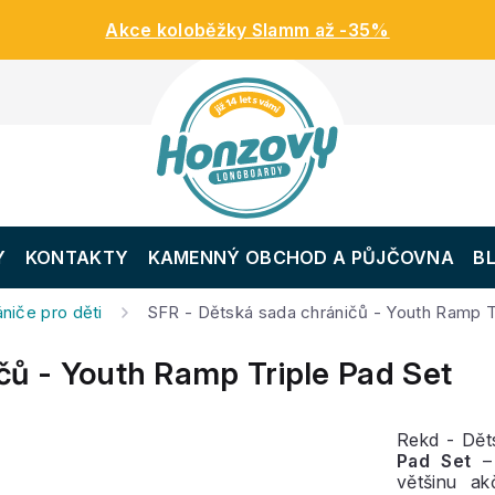
Akce koloběžky Slamm až -35%
Y
KONTAKTY
KAMENNÝ OBCHOD A PŮJČOVNA
B
niče pro děti
SFR - Dětská sada chráničů - Youth Ramp T
čů - Youth Ramp Triple Pad Set
Rekd - Dě
Pad Set
většinu ak