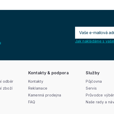
Jak nakládáme s vašim
u
Kontakty & podpora
Služby
í odběr
Kontakty
Půjčovna
í zboží
Reklamace
Servis
Kamenná prodejna
Průvodce výbě
FAQ
Naše rady a ná