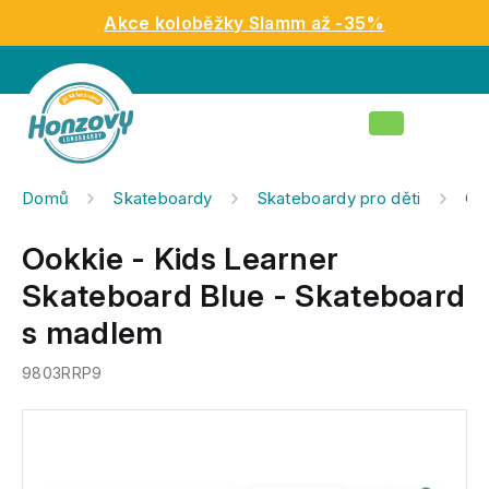
Přejít
Akce koloběžky Slamm až -35%
na
obsah
Nákupní
košík
Domů
Skateboardy
Skateboardy pro děti
Oo
Ookkie - Kids Learner
Skateboard Blue - Skateboard
s madlem
9803RRP9