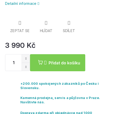
Detailní informace
ZEPTAT SE
HLÍDAT
SDÍLET
3 990 Kč
Mě
ce
Přidat do košíku
+200.000 spokojených zákazníků po Česku i
Slovensku.
Kamenná prodejna, servis a půjčovna v Praze.
Navštivte nás.
Doprava zdarma při objednávce nad 1000