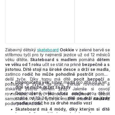
Zábavný dětský
skateboard
Ookkie
v zelené barvě se
stříbrnou tyčí pro ty nejmenší jezdce už od 12 měsíců
věku dítěte.
Skateboard s madlem
pomáhá
dětem
ve věku od 1 roku
učit se stát na prkně
bezpečně a s
jistotou
.
Dítě stojí na široké desce
a
drží se madla
,
zatímco
rodič ho může pohodlně postrčit
pomocí
delší tyče. Díky tomu má dítě
pocit bezpečí
a
Doporučený věk:
s/bez madla pro dítě od 3 let
-
postupně si zvyká na jízdu, trénuje rovnováhu a
dítě se může držet za jízdy
získávají jistotu během jízdy. Jakmile si osvojí
Doporučený věk:
s/bez madla pro dítě i
rovnováhu, lze tyč jednoduše
odejmout
a jezdit
rodiče od 12-36 měsíců -
dítě se drží za jízdy
samostatně. Výšku tyče je možné snadno
nastavit
madla a rodič ho za druhé madlo vozí
podle potřeb dítěte.
Skateboard má 4 módy, díky kterým si dítě
bezpečně osvojí jízdu na skateboardu