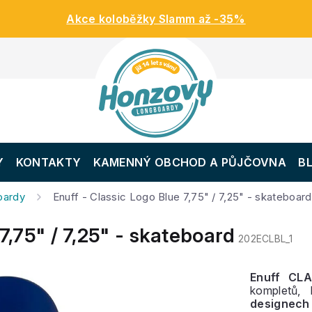
Akce koloběžky Slamm až -35%
Y
KONTAKTY
KAMENNÝ OBCHOD A PŮJČOVNA
B
oardy
Enuff - Classic Logo Blue 7,75" / 7,25" - skateboard
7,75" / 7,25" - skateboard
202ECLBL_1
Enuff CL
kompletů,
designech 