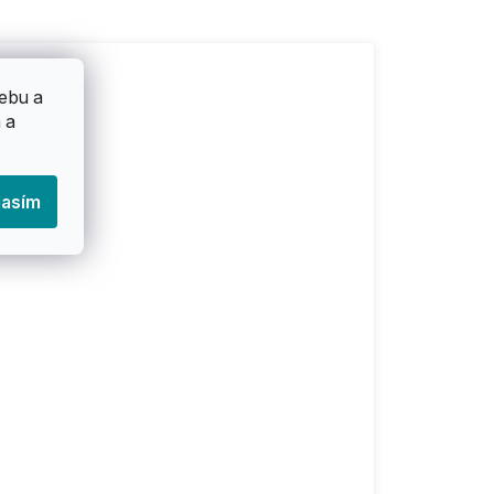
ebu a
 a
lasím