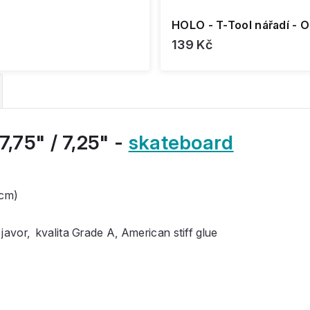
HOLO - T-Tool nářadí - 
139 Kč
7,75" / 7,25" -
skateboard
 cm)
)
vor, kvalita Grade A, American stiff glue