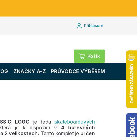
Přihlášení
Nákupní
košík
LOG
ZNAČKY A-Z
PRŮVODCE VÝBĚREM
ASSIC LOGO
je řada
skateboardových
 která je k dispozici v
4 barevných
a 2 velikostech.
Tento komplet je
určen