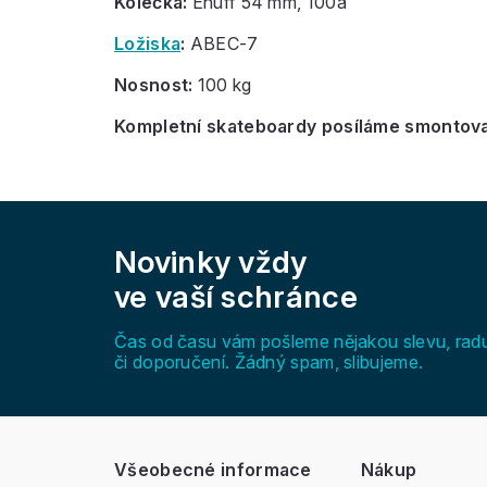
Kolečka:
Enuff 54 mm, 100a
Ložiska
:
ABEC-7
Nosnost:
100 kg
Kompletní skateboardy posíláme smontovan
Z
á
Novinky vždy
p
a
ve vaší schránce
t
í
Čas od času vám pošleme nějakou slevu, rad
či doporučení. Žádný spam, slibujeme.
Všeobecné informace
Nákup