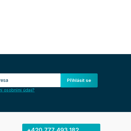
Přihlásit se
i osobními údaji?
+420 777 493 182