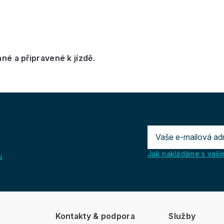
é a připravené k jízdě.
Jak nakládáme s vašim
u
Kontakty & podpora
Služby