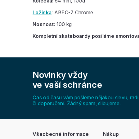
Kolečka:
54 mm, 100a
Ložiska
: ABEC-7 Chrome
Nosnost:
100 kg
Kompletní skateboardy posíláme smontovan
Z
á
Novinky vždy
p
a
ve vaší schránce
t
í
Čas od času vám pošleme nějakou slevu, rad
či doporučení. Žádný spam, slibujeme.
Všeobecné informace
Nákup