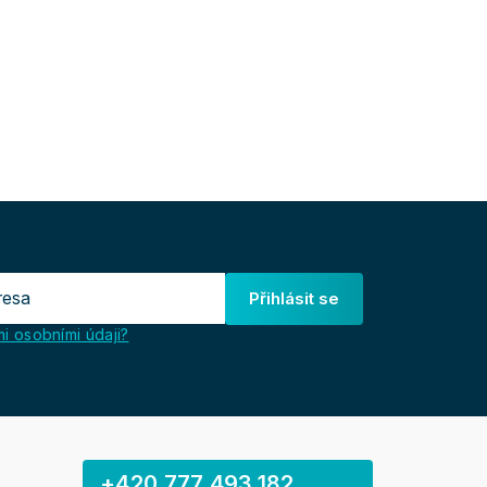
Přihlásit se
i osobními údaji?
+420 777 493 182