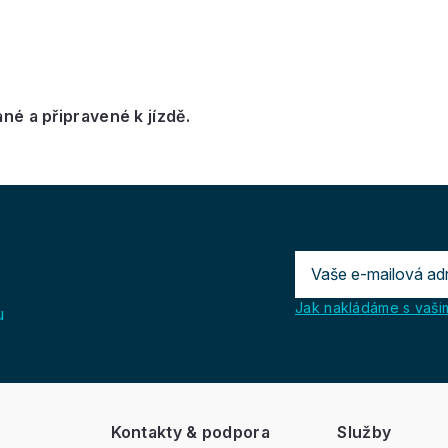
é a připravené k jízdě.
Jak nakládáme s vašim
u
Kontakty & podpora
Služby