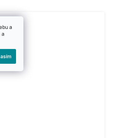
ebu a
 a
lasím