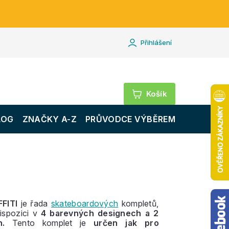
Přihlášení
Nákupní
košík
LOG
ZNAČKY A-Z
PRŮVODCE VÝBĚREM
FFITI
je řada
skateboardových
kompletů,
dispozici v
4 barevných designech a 2
h.
Tento komplet je
určen jak pro