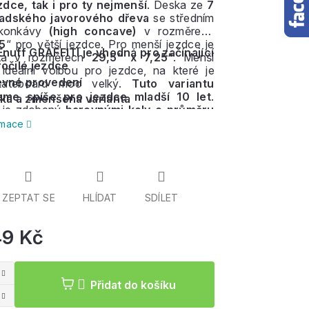
zdce, tak i pro ty nejmenší
. Deska ze
7
nadského javorového dřeva
se středním
 konkávy
(high concave)
v rozměrech
75
“ pro větší jezdce. Pro menší jezdce je
nuff GRAFFITI je vhodná pro začínající
nta v rozměrech
29,5“ x 7,25“
. Menší
ročilé jezdce
 ideální volbou pro jezdce, na které je
evné provedení
skateboard moc velký.
Tuto variantu
eme spíše pro jezdce mladší 10 let
.
cká a zmenšená varianta
 je zdobený
barevnými koly o průměru
dostí 100a.
Spolu s
ložisky
ABEC 7
jsou
ormace
ka
vhodné především do skateparku či
é povrchy.
Neodmyslitelnou součástí
 jsou podvozky
Truck in raw finish
 tvrdosti
96a.
ZEPTAT SE
HLÍDAT
SDÍLET
49 Kč
Měrná
cena:
Přidat do košíku