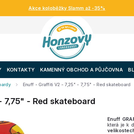
Akce koloběžky Slamm až -35%
Y
KONTAKTY
KAMENNÝ OBCHOD A PŮJČOVNA
B
oardy
Enuff - Graffiti V2 - 7,25" - 7,75" - Red skateboard
" - 7,75" - Red skateboard
Enuff GRA
která je k 
velikostec