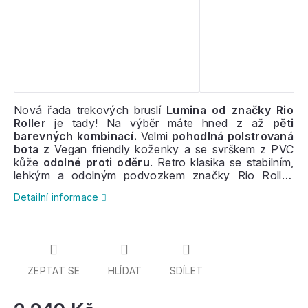
Nová řada trekových bruslí
Lumina od značky Rio
Roller
je tady! Na výběr máte hned z až
pěti
barevných kombinací.
Velmi
pohodlná polstrovaná
bota z
Vegan friendly koženky a se svrškem z PVC
kůže
odolné proti oděru
. Retro klasika se stabilním,
lehkým a odolným podvozkem značky Rio Roller,
rychlými koly a
ložisky
ABEC-7
. Měkká PU
kolečka
Detailní informace
jsou velmi
tichá a pohodlná
. Brusle jsou vhodné pro
začátečníky i pokročilejší jezdce
.
ZEPTAT SE
HLÍDAT
SDÍLET