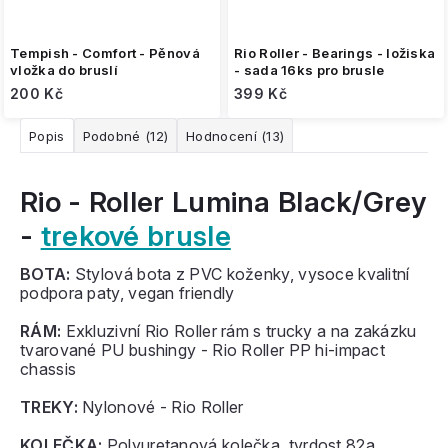
Tempish - Comfort - Pěnová
Rio Roller - Bearings - ložiska
vložka do bruslí
- sada 16ks pro brusle
200 Kč
399 Kč
Popis
Podobné (12)
Hodnocení (13)
Rio - Roller Lumina Black/Grey
-
trekové brusle
BOTA:
Stylová bota z PVC koženky, vysoce kvalitní
podpora paty, vegan friendly
RÁM:
Exkluzivní Rio Roller rám s trucky a na zakázku
tvarované PU bushingy - Rio Roller PP hi-impact
chassis
TREKY:
Nylonové - Rio Roller
KOLEČKA:
Polyuretanová kolečka, tvrdost 82a,