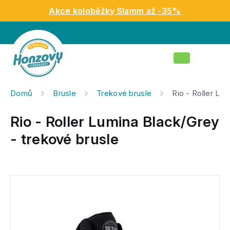
Přejít
Akce koloběžky Slamm až -35%
na
obsah
Nákupní
košík
Domů
Brusle
Trekové brusle
Rio - Roller Lu
Rio - Roller Lumina Black/Grey
- trekové brusle