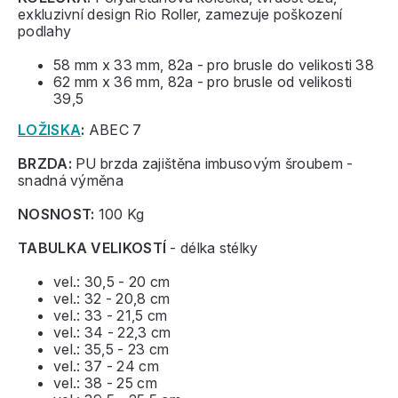
exkluzivní design Rio Roller, zamezuje poškození
podlahy
58 mm x 33 mm, 82a - pro brusle do velikosti 38
62 mm x 36 mm, 82a - pro brusle od velikosti
39,5
LOŽISKA
:
ABEC 7
BRZDA:
PU brzda zajištěna imbusovým šroubem -
snadná výměna
NOSNOST:
100 Kg
TABULKA VELIKOSTÍ
- délka stélky
vel.: 30,5 - 20 cm
vel.: 32 - 20,8 cm
vel.: 33 - 21,5 cm
vel.: 34 - 22,3 cm
vel.: 35,5 - 23 cm
vel.: 37 - 24 cm
vel.: 38 - 25 cm