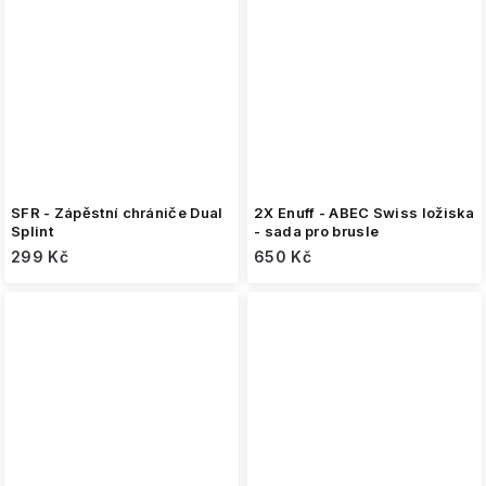
SFR - Zápěstní chrániče Dual
2X Enuff - ABEC Swiss ložiska
Splint
- sada pro brusle
299 Kč
650 Kč