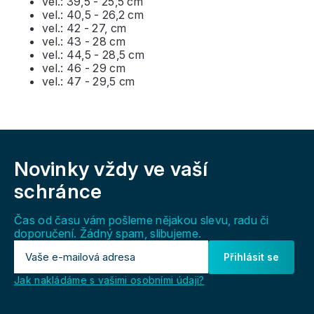
vel.: 39,5 - 25,5 cm
vel.: 40,5 - 26,2 cm
vel.: 42 - 27, cm
vel.: 43 - 28 cm
vel.: 44,5 - 28,5 cm
vel.: 46 - 29 cm
vel.: 47 - 29,5 cm
Z
á
Novinky vždy
ve vaší
p
a
schránce
t
í
Čas od času vám pošleme nějakou slevu, radu či
doporučení. Žádný spam, slibujeme.
Přihlásit se
Jak nakládáme s vašimi osobními údaji?