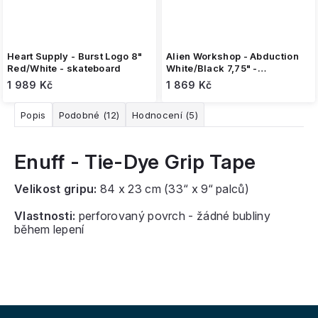
Heart Supply - Burst Logo 8"
Alien Workshop - Abduction
Red/White - skateboard
White/Black 7,75" -
skateboard
1 989 Kč
1 869 Kč
Popis
Podobné (12)
Hodnocení (5)
Enuff - Tie-Dye Grip Tape
Velikost gripu:
84 x 23 cm (33“ x 9“ palců)
Vlastnosti:
perforovaný povrch - žádné bubliny
během lepení
Z