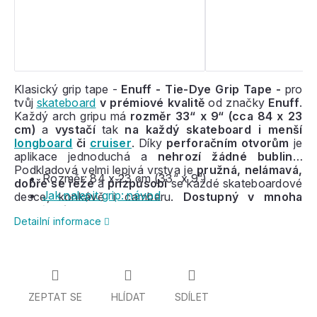
Klasický grip tape -
Enuff - Tie-Dye Grip Tape -
pro
tvůj
skateboard
v
prémiové kvalitě
od značky
Enuff
.
Každý arch gripu má
rozměr 33“ x 9“ (cca 84 x 23
cm)
a
vystačí
tak
na každý skateboard i menší
longboard
či
cruiser
. Díky
perforačním otvorům
je
aplikace jednoduchá a
nehrozí žádné bubliny
.
Podkladová velmi lepivá vrstva je
pružná, nelámavá,
Rozměr: 84 x 23 cm (33“ x 9“)
dobře se řeže
a
přizpůsobí
se každé skateboardové
Jak nalepit grip: návod
desce, konkávě i camberu.
Dostupný v mnoha
barvách i vzorech
.
Detailní informace
ZEPTAT SE
HLÍDAT
SDÍLET