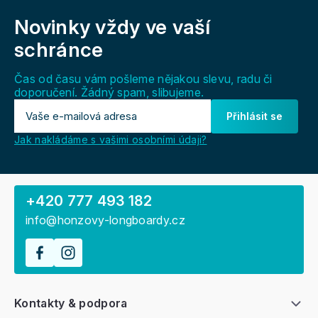
á
Novinky vždy
ve vaší
p
a
schránce
t
í
Čas od času vám pošleme nějakou slevu, radu či
doporučení. Žádný spam, slibujeme.
Přihlásit se
Jak nakládáme s vašimi osobními údaji?
+420 777 493 182
info@honzovy-longboardy.cz
Kontakty & podpora