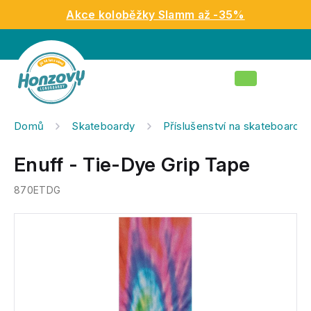
Přejít
Akce koloběžky Slamm až -35%
na
obsah
Nákupní
košík
Domů
Skateboardy
Příslušenství na skateboardy
Enuff - Tie-Dye Grip Tape
870ETDG