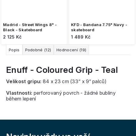
Madrid - Street Wings 8" -
KFD - Bandana 7.75" Navy -
Black - Skateboard
skateboard
2 125 Kč
1 489 Kč
Popis
Podobné (12)
Hodnocení (19)
Enuff - Coloured Grip - Teal
Velikost gripu:
84 x 23 cm (33“ x 9“ palců)
Vlastnosti:
perforovaný povrch - žádné bubliny
během lepení
Z
á