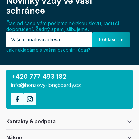
Novinky vždy
ve vaší
p
a
schránce
t
í
Čas od času vám pošleme nějakou slevu, radu či
doporučení. Žádný spam, slibujeme.
Přihlásit se
Jak nakládáme s vašimi osobními údaji?
+420 777 493 182
info@honzovy-longboardy.cz
Kontakty & podpora
Nákup