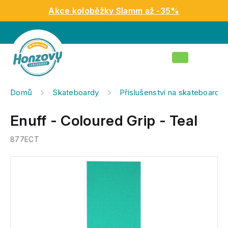
Přejít
Akce koloběžky Slamm až -35%
na
obsah
Nákupní
košík
Domů
Skateboardy
Příslušenství na skateboardy
Enuff - Coloured Grip - Teal
877ECT