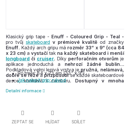
Klasický grip tape -
Enuff - Coloured Grip - Teal -
pro tvůj
skateboard
v
prémiové kvalitě
od značky
Enuff
. Každý arch gripu má
rozměr 33“ x 9“ (cca 84
x 23 cm)
a
vystačí
tak
na každý skateboard i menší
longboard
či
cruiser
. Díky
perforačním otvorům
je
aplikace jednoduchá a
nehrozí žádné bubliny
.
Podkladová velmi lepivá vrstva je
pružná, nelámavá,
Rozměr: 84 x 23 cm (33“ x 9“)
dobře se řeže
a
přizpůsobí
se každé skateboardové
Jak nalepit grip: návod
desce, konkávě i camberu.
Dostupný v mnoha
barvách i vzorech
.
Detailní informace
ZEPTAT SE
HLÍDAT
SDÍLET