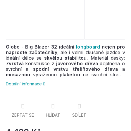
Globe - Big Blazer 32 ideální
longboard
nejen pro
naprosté začátečníky
, ale i velmi zkušené jezdce v
ideální délce se
skvělou stabilitou
. Materiál desky:
7vrstvá
konstrukce z
javorového dřeva
doplněna o
svrchní a
spodní vrstvu třešňového dřeva
a
mosaznou
vyraženou
plaketou
na svrchní straně.
Jemné konkávní prohnutí desky s nakopnutým tailem.
Detailní informace
Instalovány
152 mm široké Tensor trucky
,
kolečka
o průměru
62 mm s tvrdostí 78a
,
ložiska
ABEC 7
.
Odolný svrchní dělený grip, zkosení hran pod kolečky
na spodní straně desky pro ostřejší zatáčení. Rozměr
desky: 81x23cm. Praktická velikost umožňuje
snadnější skladování ve školních skříňkách a možnost
ZEPTAT SE
HLÍDAT
SDÍLET
longboard přidělat na batoh.