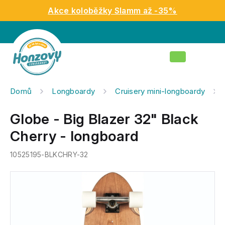
Přejít
Akce koloběžky Slamm až -35%
na
obsah
Nákupní
košík
Domů
Longboardy
Cruisery mini-longboardy
Globe - Big Blazer 32" Black
Cherry - longboard
10525195-BLKCHRY-32