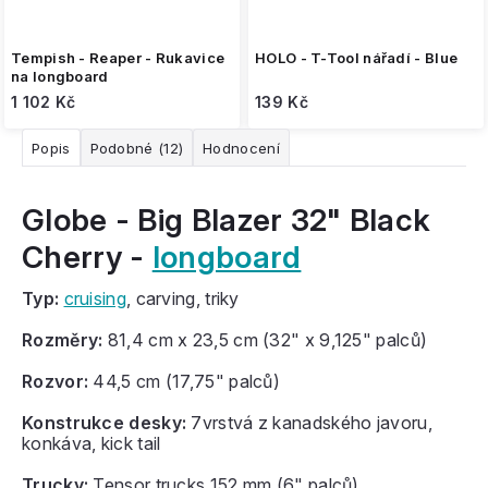
Tempish - Reaper - Rukavice
HOLO - T-Tool nářadí - Blue
na longboard
1 102 Kč
139 Kč
Popis
Podobné (12)
Hodnocení
Globe - Big Blazer 32" Black
Cherry -
longboard
Typ:
cruising
, carving, triky
Rozměry:
81,4 cm x 23,5 cm (32" x 9,125" palců)
Rozvor:
44,5 cm (17,75" palců)
Konstrukce desky:
7vrstvá z kanadského javoru,
konkáva, kick tail
Trucky:
Tensor trucks 152 mm (6" palců)