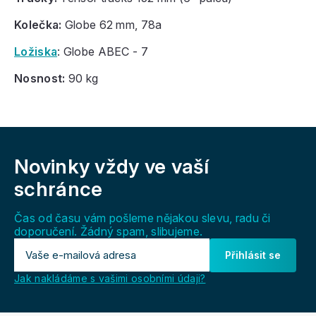
Kolečka:
Globe 62 mm, 78a
Ložiska
: Globe ABEC - 7
Nosnost:
90 kg
Z
á
Novinky vždy
ve vaší
p
a
schránce
t
í
Čas od času vám pošleme nějakou slevu, radu či
doporučení. Žádný spam, slibujeme.
Přihlásit se
Jak nakládáme s vašimi osobními údaji?