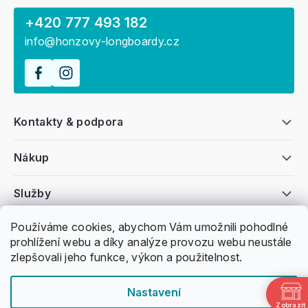
+420 777 493 182
info@honzovy-longboardy.cz
Kontakty & podpora
Nákup
Služby
Používáme cookies, abychom Vám umožnili pohodlné
Všeobecné informace
prohlížení webu a díky analýze provozu webu neustále
zlepšovali jeho funkce, výkon a použitelnost.
Nastavení
Zobrazit