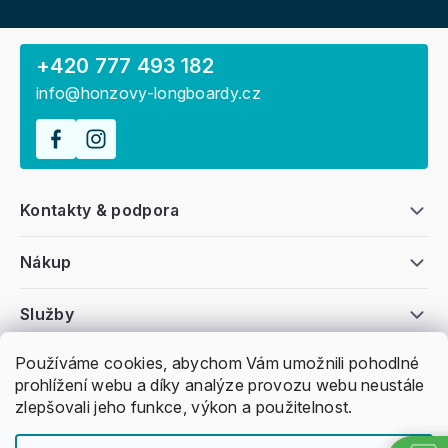
+420 777 493 182
info@honzovy-longboardy.cz
Kontakty & podpora
Nákup
Služby
Používáme cookies, abychom Vám umožnili pohodlné
Všeobecné informace
prohlížení webu a díky analýze provozu webu neustále
zlepšovali jeho funkce, výkon a použitelnost.