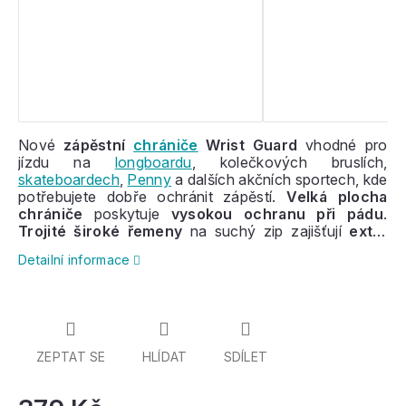
Nové
zápěstní
chrániče
Wrist Guard
vhodné pro
jízdu na
longboardu
, kolečkových bruslích,
skateboardech
,
Penny
a dalších akčních sportech, kde
potřebujete dobře ochránit zápěstí.
Velká plocha
chrániče
poskytuje
vysokou ochranu při pádu
.
Trojité široké řemeny
na suchý zip zajišťují
extra
pohodlí
a zvládnou vydržet velké zatížení při
Detailní informace
případném pádu. Díky nízké váze a ergonomii chrániče
zapomenete, že je vůbec máte na ruce.
ZEPTAT SE
HLÍDAT
SDÍLET