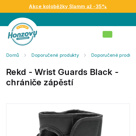
Přejít
Akce koloběžky Slamm až -35%
na
obsah
Nákupní
košík
Domů
Doporučené produkty
Doporučené produkt
Rekd - Wrist Guards Black -
chrániče zápěstí