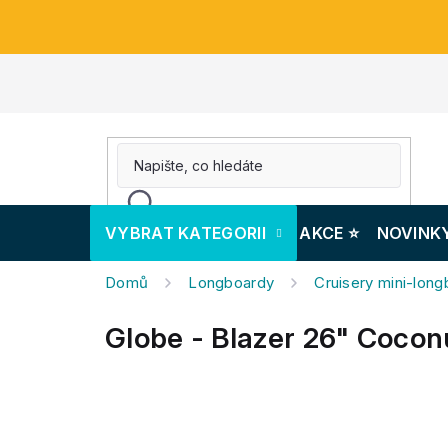
Přejít
na
obsah
VYBRAT KATEGORII
AKCE ⭐️
NOVINK
Domů
Longboardy
Cruisery mini-lon
Globe - Blazer 26" Cocon