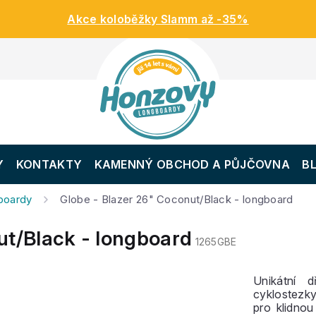
Akce koloběžky Slamm až -35%
Y
KONTAKTY
KAMENNÝ OBCHOD A PŮJČOVNA
B
gboardy
Globe - Blazer 26" Coconut/Black - longboard
ut/Black - longboard
1265GBE
Unikátní 
cyklostezky
pro klidnou