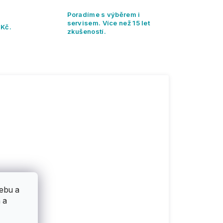
Poradíme s výběrem i
servisem. Více než 15 let
 Kč.
zkušeností.
ebu a
 a