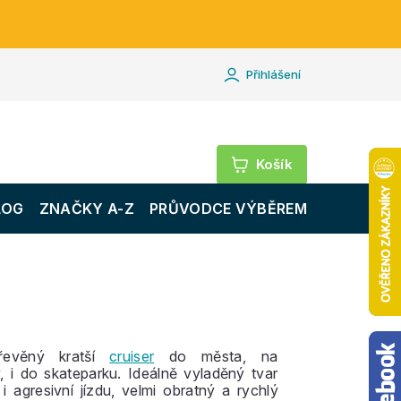
Přihlášení
Nákupní
košík
LOG
ZNAČKY A-Z
PRŮVODCE VÝBĚREM
dřevěný kratší
cruiser
do města, na
, i do skateparku. Ideálně vyladěný tvar
 i agresivní jízdu, velmi obratný a rychlý