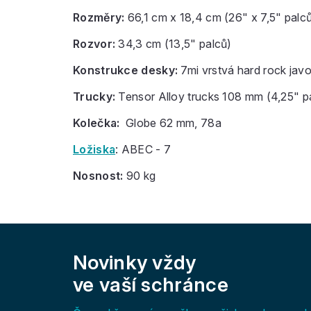
Rozměry:
66,1 cm x 18,4 cm (26" x 7,5" palc
Rozvor:
34,3 cm (13,5" palců)
Konstrukce desky:
7mi vrstvá hard rock javor
Trucky:
Tensor Alloy trucks 108 mm (4,25" p
Kolečka:
Globe 62 mm, 78a
Ložiska
: ABEC - 7
Nosnost:
90 kg
Z
á
Novinky vždy
p
a
ve vaší schránce
t
í