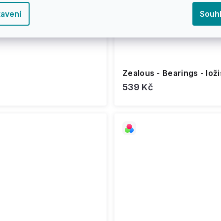
avení
Souh
Zealous - Bearings - lož
539 Kč