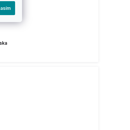
lasím
iska