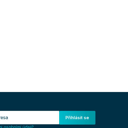
Přihlásit se
i osobními údaji?