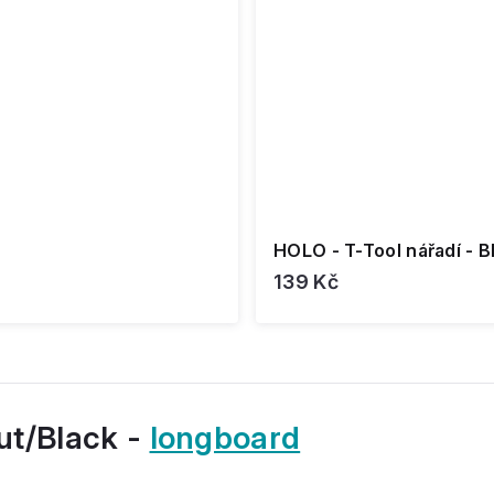
HOLO - T-Tool nářadí - B
139 Kč
ut/Black -
longboard