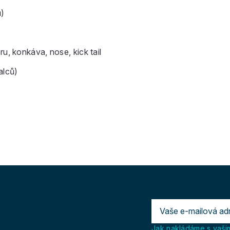
ů)
u, konkáva, nose, kick tail
alců)
Jak nakládáme s vašim