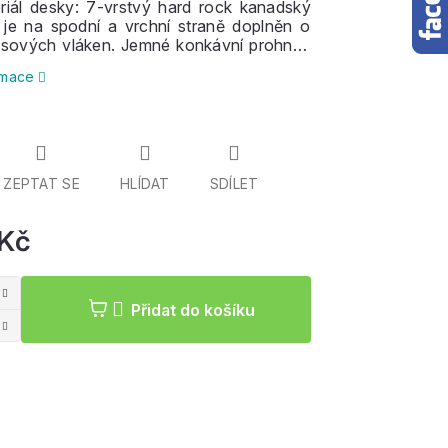
riál desky: 7-vrstvý hard rock kanadský
ý je na spodní a vrchní straně doplněn o
osových vláken. Jemné konkávní prohnutí
akopnutým tailem. Instalovány 108mm
ormace
or Alloy trucky, kolečka o průměru 62mm
78a,
ložiska
ABEC 7. Odolný svrchní grip,
an na spodní straně desky pro ostřejší
eální pro začátečníky i pokročilé jezdce.
ZEPTAT SE
HLÍDAT
SDÍLET
 Kč
Měrná
cena:
Přidat do košíku