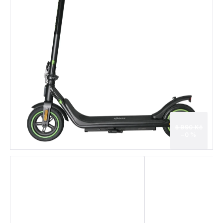
5 990 Kč
–0 %