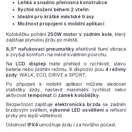
Lehká a snadno přenosná konstrukce
Rychlé složení během 2 vteřin
Ideální pro krátké městské trasy
Možnost propojení s mobilní aplikací
Koloběžku pohání
250W motor v zadním kole
, který
zajišťuje plynulou jízdu po městě.
8,5" nafukovací pneumatiky
efektivně tlumí vibrace
a zvyšují komfort i na méně kvalitním povrchu.
Na
LCD displeji
máte přehled o rychlosti, stavu
baterie nebo jízdním režimu. K dispozici jsou
4 režimy
jízdy
: WALK, ECO, DRIVE a SPORT.
Po připojení k mobilní aplikaci můžete sledovat
statistiky jízdy, nastavit maximální rychlost nebo
aktivovat
tempomat
či
zámek koloběžky
.
Bezpečnost zajišťuje
elektronická brzda
se zadním
brzdovým světlem,
výkonné LED osvětlení
a reflexní
prvky pro lepší viditelnost.
Odolnost
IPX4
umožňuje jízdu i za horšího počasí.