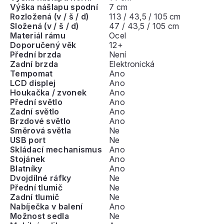
Výška nášlapu spodní
7 cm
Rozložená (v / š / d)
113 / 43,5 / 105 cm
Složená (v / š / d)
47 / 43,5 / 105 cm
Materiál rámu
Ocel
Doporučený věk
12+
Přední brzda
Není
Zadní brzda
Elektronická
Tempomat
Ano
LCD displej
Ano
Houkačka / zvonek
Ano
Přední světlo
Ano
Zadní světlo
Ano
Brzdové světlo
Ano
Směrová světla
Ne
USB port
Ne
Skládací mechanismus
Ano
Stojánek
Ano
Blatníky
Ano
Dvojdílné ráfky
Ne
Přední tlumič
Ne
Zadní tlumič
Ne
Nabíječka v balení
Ano
Možnost sedla
Ne