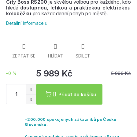
City Boss RS200
je skvělou volbou pro každého, kdo
hledá
dostupnou, lehkou a praktickou elektrickou
koloběžku
pro každodenní pohyb po městě.
Detailní informace
ZEPTAT SE
HLÍDAT
SDÍLET
5 989 Kč
5 990 Kč
–0 %
Měrná
cena:
Přidat do košíku
+200.000 spokojených zákazníků po Česku i
Slovensku.
Kamenná prodejna, servis a půjčovna v Praze.