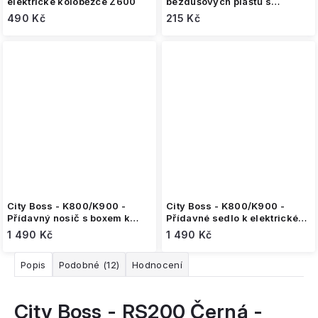
elektrické koloběžce Z600
bezdušových plášťů s
nářadím
490 Kč
215 Kč
City Boss - K800/K900 -
City Boss - K800/K900 -
Přídavný nosič s boxem k
Přídavné sedlo k elektrické
elektrické koloběžce
koloběžce
1 490 Kč
1 490 Kč
Popis
Podobné (12)
Hodnocení
City Boss - RS200 Černá -