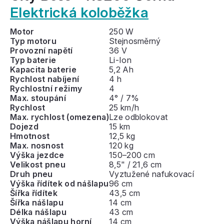
Elektrická koloběžka
Motor
250 W
Typ motoru
Stejnosměrný
Provozní napětí
36 V
Typ baterie
Li-Ion
Kapacita baterie
5,2 Ah
Rychlost nabíjení
4 h
Rychlostní režimy
4
Max. stoupání
4° / 7%
Rychlost
25 km/h
Max. rychlost (omezena)
Lze odblokovat
Dojezd
15 km
Hmotnost
12,5 kg
Max. nosnost
120 kg
Výška jezdce
150–200 cm
Velikost pneu
8,5" / 21,6 cm
Druh pneu
Vyztužené nafukovací
Výška řídítek od nášlapu
96 cm
Šířka řídítek
43,5 cm
Šířka nášlapu
14 cm
Délka nášlapu
43 cm
Výška nášlapu horní
14 cm