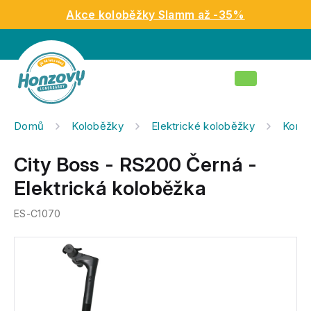
Přejít
Akce koloběžky Slamm až -35%
na
obsah
Nákupní
košík
Domů
Koloběžky
Elektrické koloběžky
Kompl
City Boss - RS200 Černá -
Elektrická koloběžka
ES-C1070