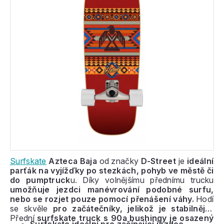
Surfskate
Azteca Baja
od značky
D-Street
je
ideální
parťák na vyjížďky po stezkách, pohyb ve městě či
do pumptruck
u. Díky volnějšímu přednímu trucku
umožňuje jezdci manévrování podobné surfu,
nebo se rozjet pouze pomocí přenášení váhy.
Hodí
se skvěle
pro začátečníky, jelikož je stabilnější.
Přední
surfskate truck s 90a bushingy je osazený