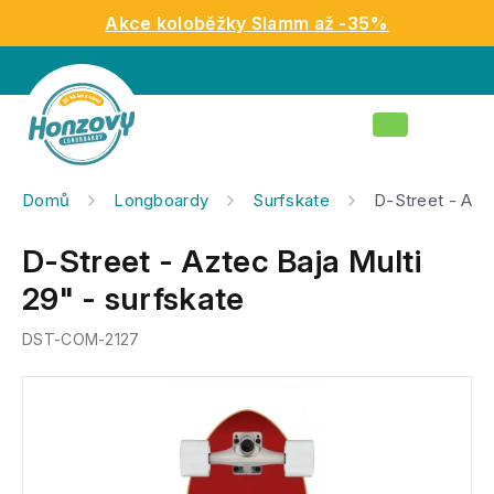
Přejít
Akce koloběžky Slamm až -35%
na
obsah
Nákupní
košík
Domů
Longboardy
Surfskate
D-Street - Azte
D-Street - Aztec Baja Multi
29" - surfskate
DST-COM-2127