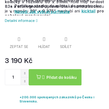
Surfskate ideální pro začínající jezdce
kolečky v rozměru 65 x 51mm
. Kola mají
tvrdost
Parťák na stezky, do města i do pumptrucku
83a a stoneground úpravu
. Deska surfskateboardu
je v rozměru
29“ x 9,375“
, nechybí ani
kicktail
pro
Návod: Jak vybrat surfskate
pohotové manévrování.
Detailní informace
ZEPTAT SE
HLÍDAT
SDÍLET
3 190 Kč
Mě
ce
Přidat do košíku
+200.000 spokojených zákazníků po Česku i
Slovensku.