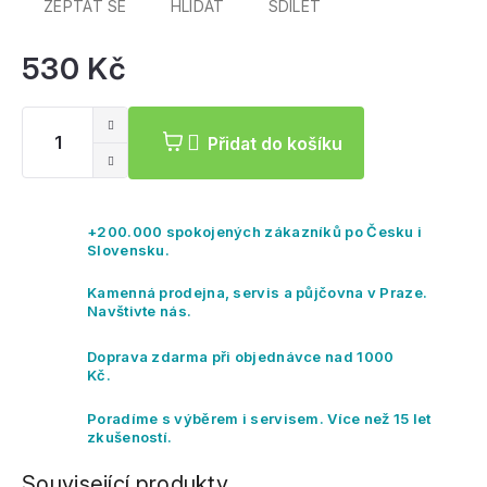
ZEPTAT SE
HLÍDAT
SDÍLET
530 Kč
Mě
ce
Přidat do košíku
+200.000 spokojených zákazníků po Česku i
Slovensku.
Kamenná prodejna, servis a půjčovna v Praze.
Navštivte nás.
Doprava zdarma při objednávce nad 1000
Kč.
Poradíme s výběrem i servisem. Více než 15 let
zkušeností.
Související produkty