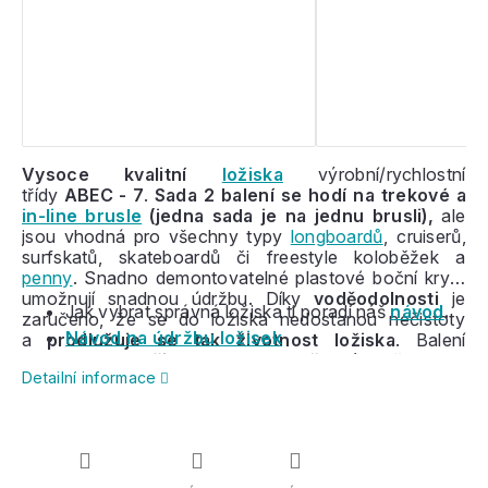
Vysoce kvalitní
ložiska
výrobní/rychlostní
třídy
ABEC - 7
.
Sada 2 balení se hodí na trekové a
in-line brusle
(jedna sada je na jednu brusli),
ale
jsou vhodná pro všechny typy
longboardů
, cruiserů,
surfskatů, skateboardů či freestyle koloběžek a
penny
. Snadno demontovatelné plastové boční kryty
umožnují snadnou údržbu. Díky
voděodolnosti
je
Jak vybrat správná ložiska ti poradí náš
návod
.
zaručeno, že se do ložiska nedostanou nečistoty
Návod na údržbu ložisek
a
prodlužuje se tak životnost ložiska
. Balení
obsahuje
16
ložisek pro 8 koleček
(2 ložiska na
Detailní informace
jedno kolečko).