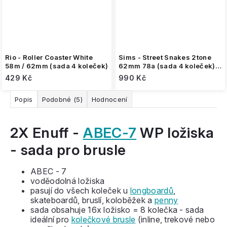
Rio - Roller Coaster White
Sims - Street Snakes 2tone
58m / 62mm (sada 4 koleček)
62mm 78a (sada 4 koleček) -
Black/Red
429 Kč
990 Kč
Popis
Podobné (5)
Hodnocení
2X Enuff -
ABEC-7
WP ložiska
- sada pro brusle
ABEC - 7
voděodolná ložiska
pasují do všech koleček u
longboardů
,
skateboardů, bruslí, koloběžek a
penny
sada obsahuje 16x ložisko = 8 kolečka - sada
ideální pro
kolečkové brusle
(inline, trekové nebo