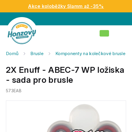
Přejít
Akce koloběžky Slamm až -35%
na
obsah
Nákupní
košík
Domů
Brusle
Komponenty na kolečkové brusle
2X Enuff - ABEC-7 WP ložiska
- sada pro brusle
573EAB