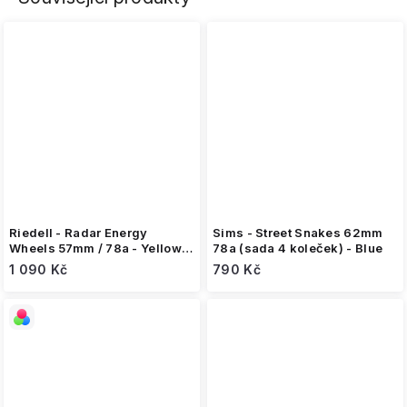
Riedell - Radar Energy
Sims - Street Snakes 62mm
Wheels 57mm / 78a - Yellow
78a (sada 4 koleček) - Blue
(sada 4 koleček)
1 090 Kč
790 Kč