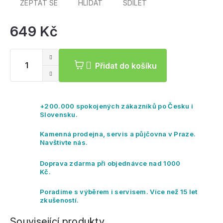
ZEPTAT SE
HLÍDAT
SDÍLET
649 Kč
Mě
ce
Přidat do košíku
+200.000 spokojených zákazníků po Česku i
Slovensku.
Kamenná prodejna, servis a půjčovna v Praze.
Navštivte nás.
Doprava zdarma při objednávce nad 1000
Kč.
Poradíme s výběrem i servisem. Více než 15 let
zkušeností.
Související produkty