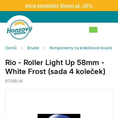
Přejít
Akce koloběžky Slamm až -35%
na
obsah
Nákupní
košík
Domů
Brusle
Komponenty na kolečkové brusle
Rio - Roller Light Up 58mm -
White Frost (sada 4 koleček)
9733RLW