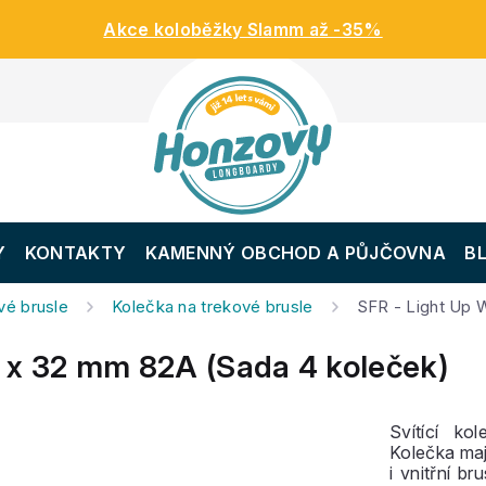
Akce koloběžky Slamm až -35%
Y
KONTAKTY
KAMENNÝ OBCHOD A PŮJČOVNA
B
é brusle
Kolečka na trekové brusle
SFR - Light Up 
 x 32 mm 82A (Sada 4 koleček)
Svítící ko
Kolečka maj
i vnitřní br