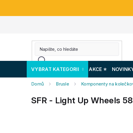
Přejít
na
obsah
VYBRAT KATEGORII
AKCE ⭐️
NOVINK
Domů
Brusle
Komponenty na kolečkov
SFR - Light Up Wheels 58