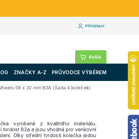
Přihlášení
Nákupní
košík
LOG
ZNAČKY A-Z
PRŮVODCE VÝBĚREM
Wheels 58 x 32 mm 82A (Sada 4 koleček)
lečka vyrobené z kvalitního materiálu.
í tvrdost 82a a jsou vhodná pro venkovní
uslení. Díky střední tvrdosti kolečka jedou