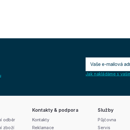
Jak nakládáme s vašim
u
Kontakty & podpora
Služby
í odběr
Kontakty
Půjčovna
í zboží
Reklamace
Servis