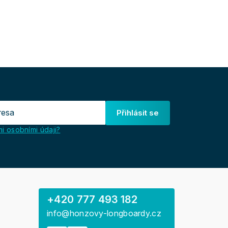
Přihlásit se
i osobními údaji?
+420 777 493 182
info@honzovy-longboardy.cz