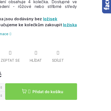
Balení obsahuje 4 kolečka. Dostupné ve
edení - růžové nebo stříbrné středy
ka jsou dodávány bez
ložisek
učujeme ke kolečkům zakoupit
ložiska
ormace
ZEPTAT SE
HLÍDAT
SDÍLET
č
Měrná
cena:
Přidat do košíku