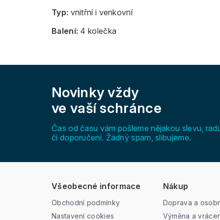
Typ:
vnitřní i venkovní
Balení:
4 kolečka
Z
á
Novinky vždy
p
a
ve vaší schránce
t
í
Čas od času vám pošleme nějakou slevu, rad
či doporučení. Žádný spam, slibujeme.
Všeobecné informace
Nákup
Obchodní podmínky
Doprava a osobn
Nastavení cookies
Výměna a vrácen