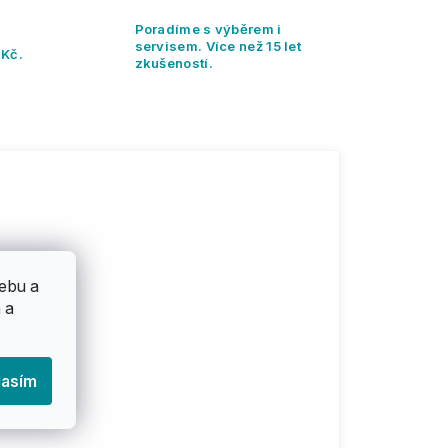
Poradíme s výběrem i
servisem. Více než 15 let
 Kč.
zkušeností.
ebu a
 a
lasím