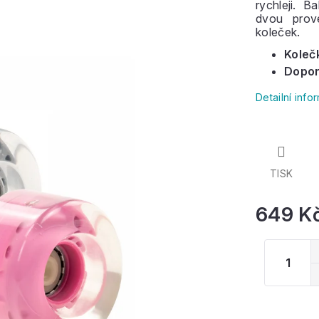
rychleji. 
dvou prov
koleček.
Koleč
Dopor
Detailní inf
TISK
649 K