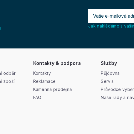
Jak nakládáme s vašim
u
Kontakty & podpora
Služby
í odběr
Kontakty
Půjčovna
í zboží
Reklamace
Servis
Kamenná prodejna
Průvodce výbě
FAQ
Naše rady a ná