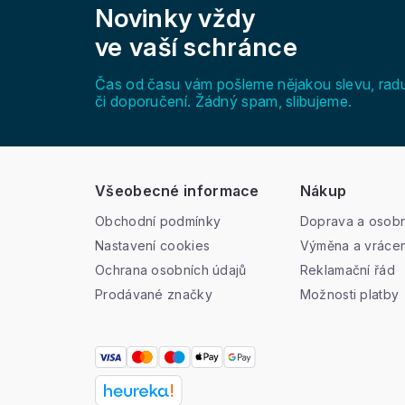
Novinky vždy
p
a
ve vaší schránce
t
í
Čas od času vám pošleme nějakou slevu, rad
či doporučení. Žádný spam, slibujeme.
Všeobecné informace
Nákup
Obchodní podmínky
Doprava a osobn
Nastavení cookies
Výměna a vrácen
Ochrana osobních údajů
Reklamační řád
Prodávané značky
Možnosti platby