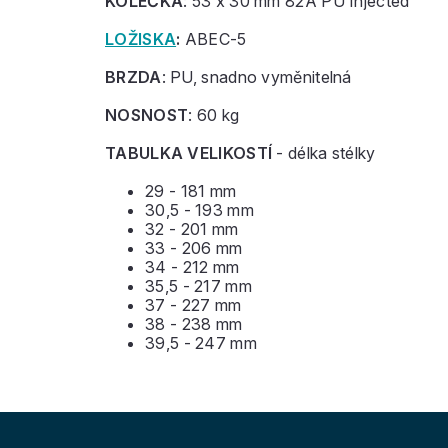
KOLEČKA
: 53 x 30 mm 82A PU Injected
LOŽISKA
:
ABEC-5
BRZDA
: PU, snadno vyměnitelná
NOSNOST
: 60 kg
TABULKA VELIKOSTÍ
- délka stélky
29 - 181 mm
30,5 - 193 mm
32 - 201 mm
33 - 206 mm
34 - 212 mm
35,5 - 217 mm
37 - 227 mm
38 - 238 mm
39,5 - 247 mm
Z
á