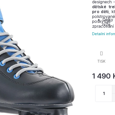
designech -
dětské tre
pro děti
, k
polstrovan
Délky 
poskytuje
níže.
zpracování 
Detailní inf
TISK
1 490 