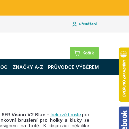
Přihlášení
Nákupní
košík
LOG
ZNAČKY A-Z
PRŮVODCE VÝBĚREM
e
SFR Vision V2 Blue
–
trekové brusle
pro
venkovní bruslení pro holky a kluky
se
esignem na botě. K dispozici několika