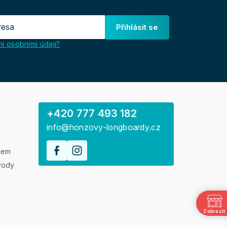
Přihlásit se
i osobními údaji?
+420 777 493 182
info@honzovy-longboardy.cz
rem
vody
Zobrazit