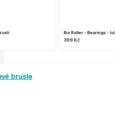
ruslí
Rio Roller - Bearings - l
399 Kč
ové brusle