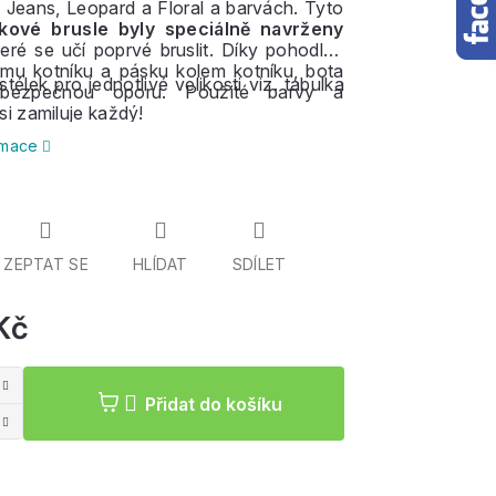
 Jeans, Leopard a Floral a barvách. Tyto
kové brusle byly speciálně navrženy
teré se učí poprvé bruslit. Díky pohodlně
ému kotníku a pásku kolem kotníku, bota
stélek pro jednotlivé velikosti viz. tabulka
 bezpečnou oporu. Použité barvy a
si zamiluje každý!
ormace
ZEPTAT SE
HLÍDAT
SDÍLET
Kč
Měrná
cena:
Přidat do košíku