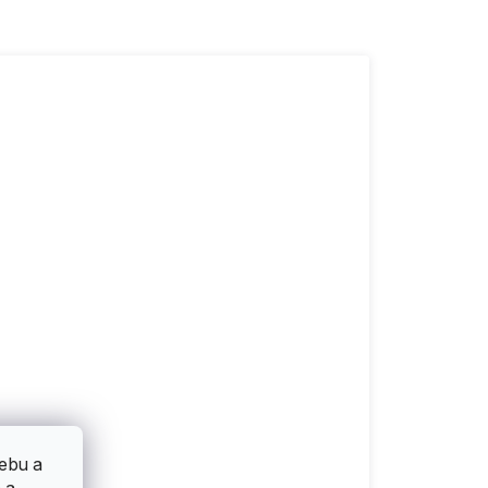
ebu a
 a