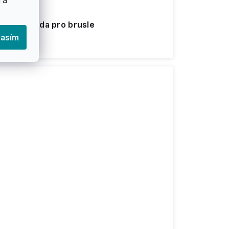
žiska - sada pro brusle
lasím