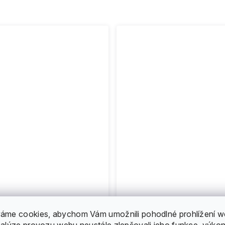
áme cookies, abychom Vám umožnili pohodlné prohlížení w
nalýze provozu webu neustále zlepšovali jeho funkce, výkon