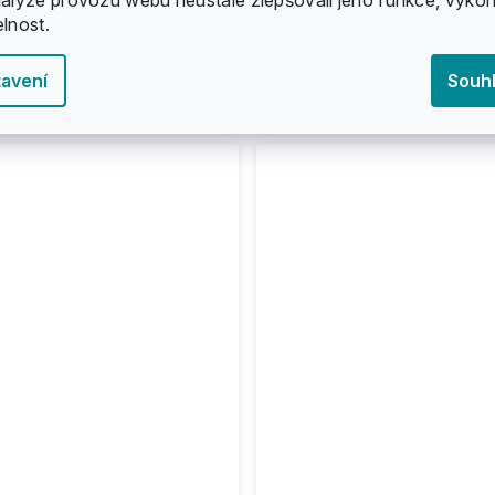
elnost.
2X Enuff - ABEC Swiss lo
avení
Souh
650 Kč