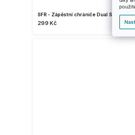
použit
SFR - Zápěstní chrániče Dual Splint
Nast
299 Kč