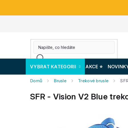
Přejít
na
obsah
VYBRAT KATEGORII
AKCE ⭐️
NOVINK
Domů
Brusle
Trekové brusle
SFR
SFR - Vision V2 Blue trek