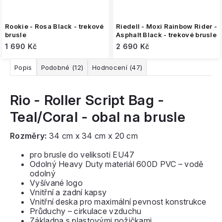
Rookie - Rosa Black - trekové
Riedell - Moxi Rainbow Rider -
brusle
Asphalt Black - trekové brusle
1 690 Kč
2 690 Kč
Popis
Podobné (12)
Hodnocení (47)
Rio - Roller Script Bag -
Teal/Coral - obal na brusle
Rozměry:
34 cm x 34 cm x 20 cm
pro brusle do veliksoti EU47
Odolný Heavy Duty materiál 600D PVC – vodě
odolný
Vyšívané logo
Vnitřní a zadní kapsy
Vnitřní deska pro maximální pevnost konstrukce
Průduchy – cirkulace vzduchu
Základna s plastovými nožičkami