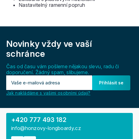
Nastavitelný ramenní popruh
Z
á
Novinky vždy
ve vaší
p
a
schránce
t
í
Čas od času vám pošleme nějakou slevu, radu či
doporučení. Žádný spam, slibujeme.
Přihlásit se
Jak nakládáme s vašimi osobními údaji?
+420 777 493 182
info@honzovy-longboardy.cz