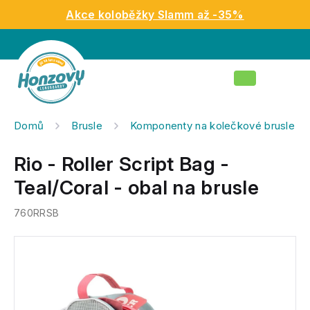
Přejít
Akce koloběžky Slamm až -35%
na
obsah
Nákupní
košík
Domů
Brusle
Komponenty na kolečkové brusle
Rio - Roller Script Bag -
Teal/Coral - obal na brusle
760RRSB