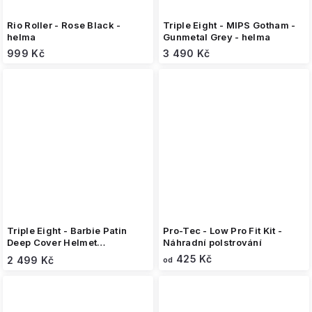
Rio Roller - Rose Black -
Triple Eight - MIPS Gotham -
helma
Gunmetal Grey - helma
999 Kč
3 490 Kč
Triple Eight - Barbie Patin
Pro-Tec - Low Pro Fit Kit -
Deep Cover Helmet
Náhradní polstrování
Chameleon - helma
425 Kč
2 499 Kč
od