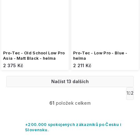
Pro-Tec - Old School Low Pro
Pro-Tec - Low Pro - Blue -
Asia - Matt Black - helma
helma
2 375 Kč
2 211 Kč
Načíst 13 dalších
O
1
2
S
v
t
61
položek celkem
l
r
á
á
n
d
k
a
+200.000 spokojených zákazníků po Česku i
o
c
Slovensku.
v
í
á