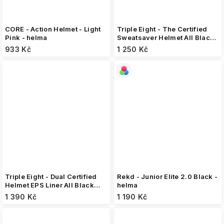
CORE - Action Helmet - Light
Triple Eight - The Certified
Pink - helma
Sweatsaver Helmet All Black -
helma
933 Kč
1 250 Kč
Triple Eight - Dual Certified
Rekd - Junior Elite 2.0 Black -
Helmet EPS Liner All Black
helma
matte - helma
1 390 Kč
1 190 Kč