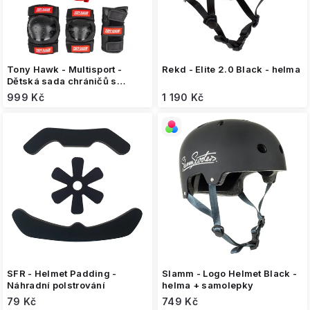
u
k
t
ů
Tony Hawk - Multisport -
Rekd - Elite 2.0 Black - helma
Dětská sada chráničů s
helmou
999 Kč
1 190 Kč
SFR - Helmet Padding -
Slamm - Logo Helmet Black -
Náhradní polstrování
helma + samolepky
79 Kč
749 Kč