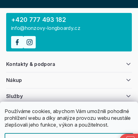
+420 777 493 182
info@honzovy-longboardy.cz
Kontakty & podpora
Nákup
Služby
Používáme cookies, abychom Vám umožnili pohodlné
Všeobecné informace
prohlížení webu a díky analýze provozu webu neustále
zlepšovali jeho funkce, výkon a použitelnost.