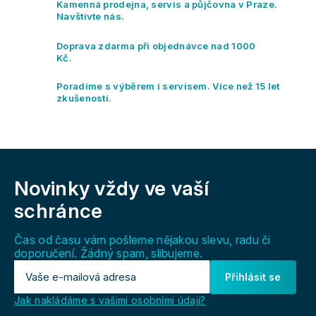
p
Kamenná prodejna, servis a půjčovna v Praze.
n
r
Navštivte nás.
í
v
k
Doprava zdarma při objednávce nad 1000
y
Kč.
v
ý
Poradíme s výběrem i servisem. Více než 15 let
p
zkušeností.
i
s
u
Z
á
Novinky vždy
ve vaší
p
a
schránce
t
í
Čas od času vám pošleme nějakou slevu, radu či
doporučení. Žádný spam, slibujeme.
Přihlásit se
Jak nakládáme s vašimi osobními údaji?