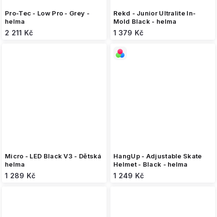
Pro-Tec - Low Pro - Grey -
Rekd - Junior Ultralite In-
helma
Mold Black - helma
2 211 Kč
1 379 Kč
Micro - LED Black V3 - Dětská
HangUp - Adjustable Skate
helma
Helmet - Black - helma
1 289 Kč
1 249 Kč