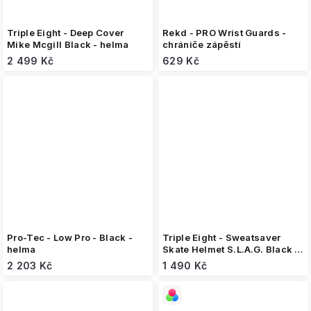
Triple Eight - Deep Cover
Rekd - PRO Wrist Guards -
Mike Mcgill Black - helma
chrániče zápěstí
2 499 Kč
629 Kč
Pro-Tec - Low Pro - Black -
Triple Eight - Sweatsaver
helma
Skate Helmet S.L.A.G. Black -
helma
2 203 Kč
1 490 Kč