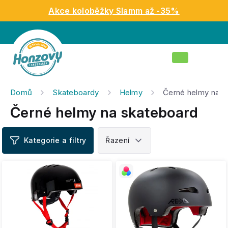
Přejít
Akce koloběžky Slamm až -35%
na
obsah
Nákupní
košík
Domů
Skateboardy
Helmy
Černé helmy na s
Černé helmy na skateboard
V
ý
p
i
s
p
r
o
d