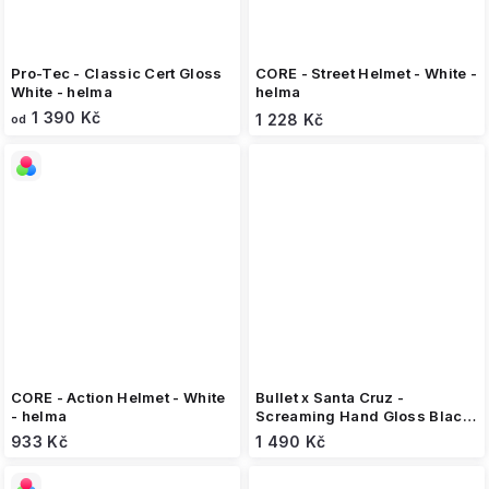
Pro-Tec - Classic Cert Gloss
CORE - Street Helmet - White -
White - helma
helma
1 390 Kč
1 228 Kč
od
CORE - Action Helmet - White
Bullet x Santa Cruz -
- helma
Screaming Hand Gloss Black
- helma
933 Kč
1 490 Kč