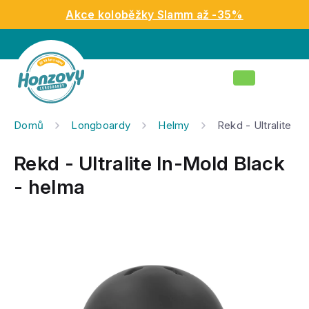
Přejít
Akce koloběžky Slamm až -35%
na
obsah
Nákupní
košík
Domů
Longboardy
Helmy
Rekd - Ultralite I
Rekd - Ultralite In-Mold Black
- helma