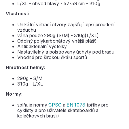
L/XL - obvod hlavy - 57-59 cm - 310g
Vlastnosti:
Unikátní větrací otvory zajišťují lepší proudění
vzduchu
váha pouze 290g (S/M) - 310g(L/XL)
Odolný polykarbonátový vnější plášť
Antibakteriální výstelky
Nastavitelný a polstrovaný úchyty pod bradu
Vhodné pro širokou škálu sportů
Hmotnost helmy:
290g - S/M
310g - L/XL
Normy:
splňuje normy
CPSC
a
EN 1078
(přilby pro
cyklisty a pro uživatele skateboardů a
kolečkových bruslí)