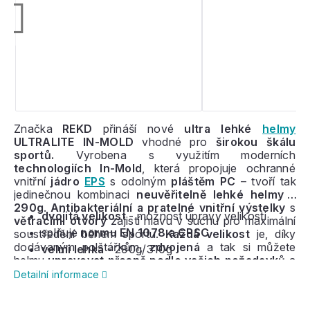
Značka
REKD
přináší nové
ultra
lehké
helmy
ULTRALITE IN-MOLD
vhodné pro
širokou škálu
sportů.
Vyrobena s využitím moderních
technologiích In-Mold
, která propojuje ochranné
vnitřní
jádro
EPS
s odolným
pláštěm PC
– tvoří tak
jedinečnou kombinaci
neuvěřitelně lehké helmy -
290g
.
Antibakteriální a pratelné vnitřní výstelky
s
dvojitá velikost
- možnost úpravy velikosti
větracími otvory
zajistí hlavu v suchu pro maximální
splňuje
normu EN 1078 a CPSC
soustředění během sportu.
Každá velikost
je, díky
dodávaným polštářkům,
zdvojená
a tak si můžete
velmi lehká -
290g/310g
helmu
upravovat přesně podle vašich požadavků
a
helma tak může s uživatelem růst a
vydrží tak
Detailní informace
mnohem déle
. Jednoduchý řemínek a snadné
zapínání. Helma splňuje a překonává
certifikaci