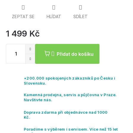
EN1078
a
CPSC
a díky tomu máte jistotu
bezpečnosti. P
olstrování této sportovní helmy je
antibakteriální, vyjímatelné a pratelné.
ZEPTAT SE
HLÍDAT
SDÍLET
1 499 Kč
Mě
ce
Přidat do košíku
+200.000 spokojených zákazníků po Česku i
Slovensku.
Kamenná prodejna, servis a půjčovna v Praze.
Navštivte nás.
Doprava zdarma při objednávce nad 1000
Kč.
Poradíme s výběrem i servisem. Více než 15 let