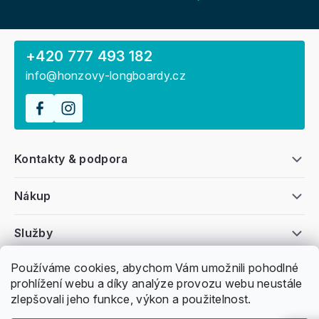
+420 777 493 182
info@honzovy-longboardy.cz
Kontakty & podpora
Nákup
Služby
Používáme cookies, abychom Vám umožnili pohodlné
Všeobecné informace
prohlížení webu a díky analýze provozu webu neustále
zlepšovali jeho funkce, výkon a použitelnost.