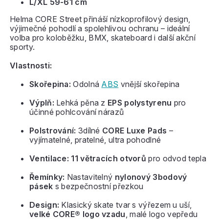
L/XL 59-61 cm
Helma CORE Street přináší nízkoprofilový design,
výjimečné pohodlí a spolehlivou ochranu – ideální
volba pro koloběžku, BMX, skateboard i další akční
sporty.
Vlastnosti:
Skořepina:
Odolná
ABS
vnější skořepina
Výplň:
Lehká pěna z
EPS polystyrenu
pro
účinné pohlcování nárazů
Polstrování:
3dílné
CORE Luxe Pads
–
vyjímatelné, pratelné, ultra pohodlné
Ventilace:
11 větracích otvorů
pro odvod tepla
Řemínky:
Nastavitelný
nylonový 3bodový
pásek
s bezpečnostní přezkou
Design:
Klasický skate tvar s výřezem u uší,
velké CORE® logo vzadu
, malé logo vepředu