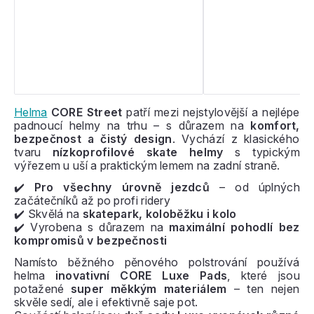
Helma
CORE Street
patří mezi nejstylovější a nejlépe
padnoucí helmy na trhu – s důrazem na
komfort,
bezpečnost a čistý design
. Vychází z klasického
tvaru
nízkoprofilové skate helmy
s typickým
výřezem u uší a praktickým lemem na zadní straně.
✔️
Pro všechny úrovně jezdců
– od úplných
začátečníků až po profi ridery
✔️ Skvělá na
skatepark, koloběžku i kolo
✔️ Vyrobena s důrazem na
maximální pohodlí bez
kompromisů v bezpečnosti
Namísto běžného pěnového polstrování používá
helma
inovativní CORE Luxe Pads
, které jsou
potažené
super měkkým materiálem
– ten nejen
skvěle sedí, ale i efektivně saje pot.