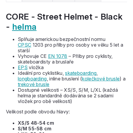
CORE - Street Helmet - Black
-
helma
Splňuje americkou bezpečnostní normu
CPSC
1203 pro přilby pro osoby ve věku 5 let a
starší
Vyhovuje CE
EN 1078
– Přilby pro cyklisty,
skateboardisty a bruslaře
EPS
vložka
Ideální pro cyklistiku,
skateboarding
,
longboarding
, inline bruslení (
kolečkové brusle
) a
trekové brusle
Dostupné velikosti – XS/S, S/M, L/XL (každá
helma je standardně dodávána se 2 sadami
vložek pro obě velikosti)
Velikost podle obvodu hlavy:
XS/S 48-54 cm
S/M 55-58 cm