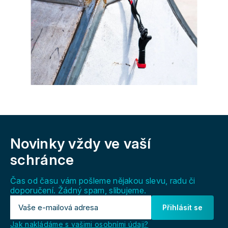
Z
á
Novinky vždy
ve vaší
p
a
schránce
t
í
Čas od času vám pošleme nějakou slevu, radu či
doporučení. Žádný spam, slibujeme.
Přihlásit se
Jak nakládáme s vašimi osobními údaji?