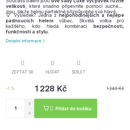
Součástí balení jsou
dvě sady Luxe vycpávek různé
velikosti
, které snadno připevníte pomocí suchého
zipu, takže helmu perfektně přizpůsobíte své hlavě.
💡 Výsledek? Jedna z
nejpohodlnějších a nejlépe
padnoucích helem
vůbec. Skvělá volba pro
každého, kdo hledá kombinaci
bezpečnosti,
funkčnosti a stylu
.
Detailní informace
ZEPTAT SE
HLÍDAT
SDÍLET
1 228 Kč
1 249 Kč
–1 %
Měrná
cena:
Přidat do košíku