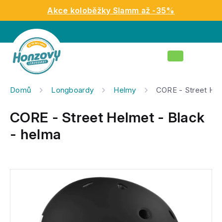
Přejít
Akce koloběžky Slamm až -35%
na
obsah
Nákupní
košík
Domů
Longboardy
Helmy
CORE - Street Hel
CORE - Street Helmet - Black
- helma